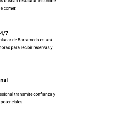
as buscan restaurantes online
de comer.
24/7
anlúcar de Barrameda estará
 horas para recibir reservas y
onal
sional transmite confianza y
s potenciales.