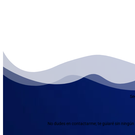
Se
No dudes en contactarme; te guiaré sin ningún 