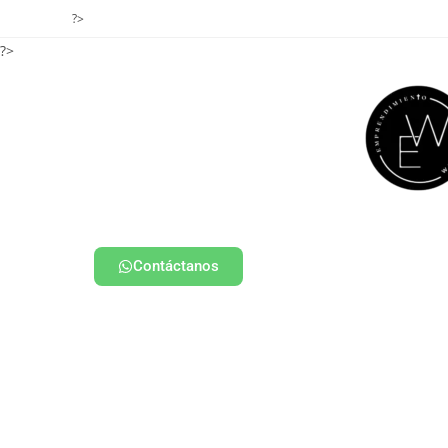
?>
?>
Contáctanos