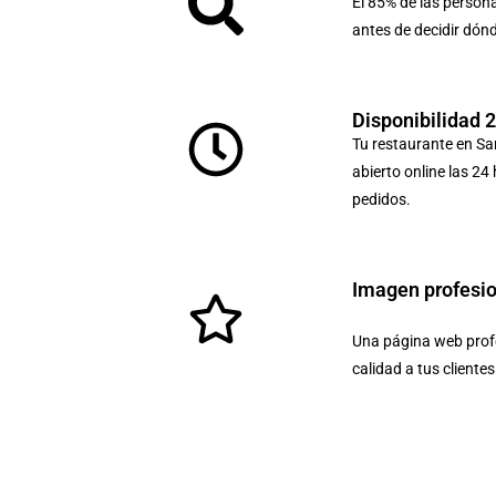
El 85% de las person
antes de decidir dón
Disponibilidad 
Tu restaurante en S
abierto online las 24
pedidos.
Imagen profesi
Una página web profe
calidad a tus cliente