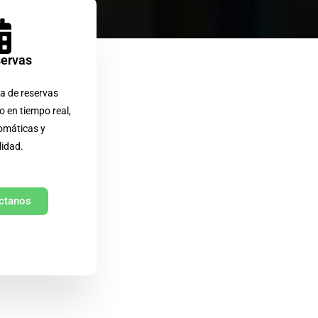
servas
a de reservas
o en tiempo real,
omáticas y
lidad.
ctanos