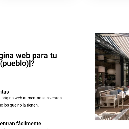
gina web para tu
o(pueblo)]?
ntas
n
página web
aumentan sus ventas
 los que no la tienen.
uentran fácilmente