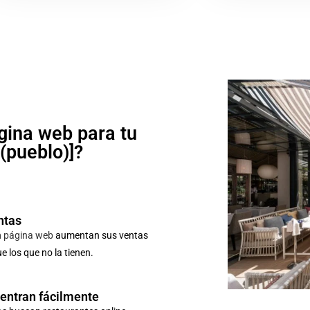
gina web para tu
o(pueblo)]?
ntas
n
página web
aumentan sus ventas
 los que no la tienen.
uentran fácilmente