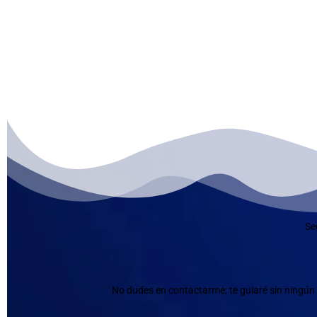
Se
No dudes en contactarme; te guiaré sin ningún 