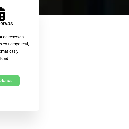
servas
a de reservas
o en tiempo real,
omáticas y
lidad.
ctanos