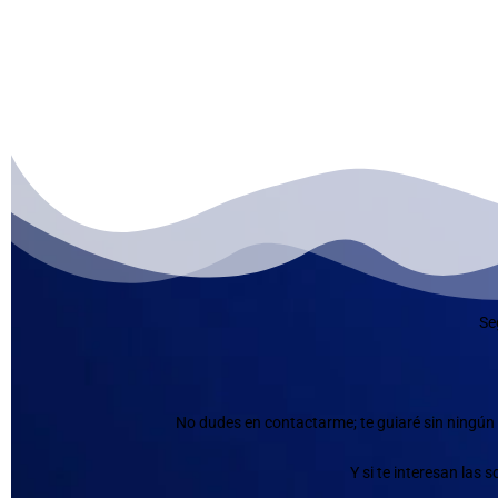
Se
No dudes en contactarme; te guiaré sin ningún 
Y si te interesan las