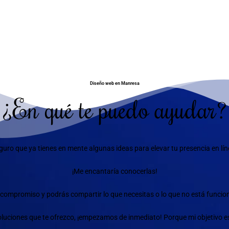
Diseño web en Manresa
¿En qué te puedo ayudar?
guro que ya tienes en mente algunas ideas para elevar tu presencia en lín
¡Me encantaría conocerlas!
compromiso y podrás compartir lo que necesitas o lo que no está funciona
 soluciones que te ofrezco, ¡empezamos de inmediato! Porque mi objetivo e