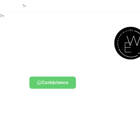
?>
?>
Contáctanos