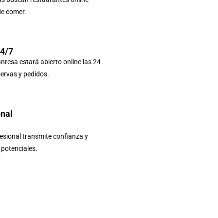
de comer.
24/7
nresa estará abierto online las 24
servas y pedidos.
onal
sional transmite confianza y
s potenciales.