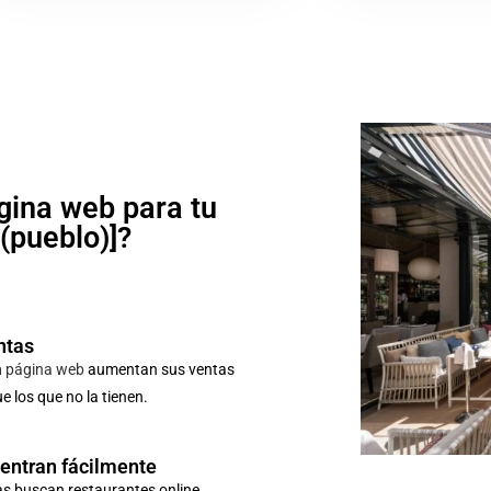
gina web para tu
o(pueblo)]?
ntas
n
página web
aumentan sus ventas
 los que no la tienen.
uentran fácilmente
as buscan restaurantes online