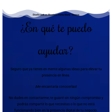
Diseño web en Mourisca Santa Maria - Orense
¿En qué te puedo
ayudar?
Seguro que ya tienes en mente algunas ideas para elevar tu
presencia en línea.
¡Me encantaría conocerlas!
No dudes en contactarme; te guiaré sin ningún compromiso y
podrás compartir lo que necesitas o lo que no está
funcionando bien en la presencia digital de tu negocio.