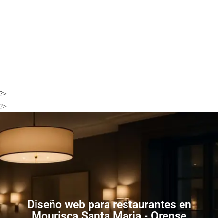
?>
?>
Diseño web para restaurantes en
Mourisca Santa Maria - Orense