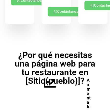
Contáctanos
Contácta
Contáctanos
¿Por qué necesitas
una página web para
tu restaurante en
[Sitio(pueblo)]?
A
u
m
e
nt
a
tu