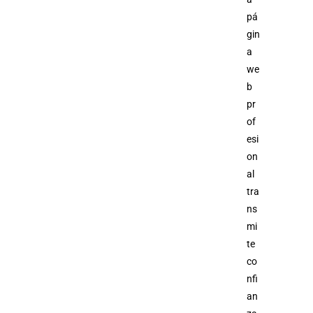
pá
gin
a
we
b
pr
of
esi
on
al
tra
ns
mi
te
co
nfi
an