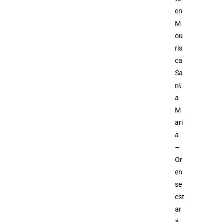
en
M
ou
ris
ca
Sa
nt
a
M
ari
a
–
Or
en
se
est
ar
á