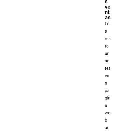
s
ve
nt
as
Lo
s
res
ta
ur
an
tes
co
n
pá
gin
a
we
b
au