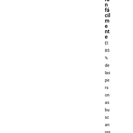
n
fá
cil
m
e
nt
e
El
85
%
de
las
pe
rs
on
as
bu
sc
an
res