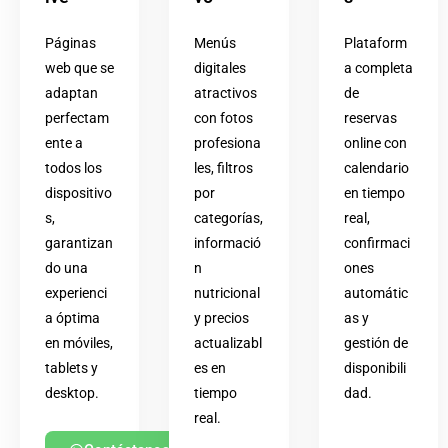
Páginas
Menús
Plataform
web que se
digitales
a completa
adaptan
atractivos
de
perfectam
con fotos
reservas
ente a
profesiona
online con
todos los
les, filtros
calendario
dispositivo
por
en tiempo
s,
categorías,
real,
garantizan
informació
confirmaci
do una
n
ones
experienci
nutricional
automátic
a óptima
y precios
as y
en móviles,
actualizabl
gestión de
tablets y
es en
disponibili
desktop.
tiempo
dad.
real.