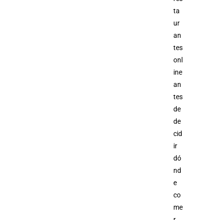
ta
ur
an
tes
onl
ine
an
tes
de
de
cid
ir
dó
nd
e
co
me
r.