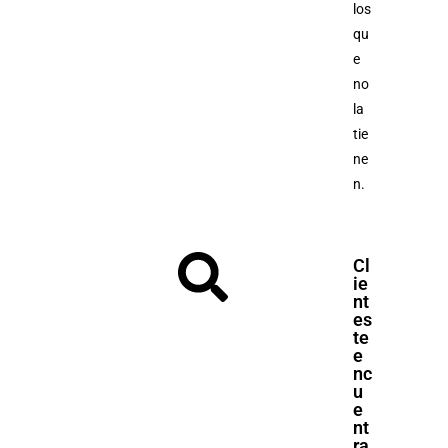
los
qu
e
no
la
tie
ne
n.
Cl
ie
nt
es
te
e
nc
u
e
nt
ra