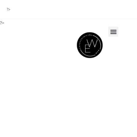
?>
?>