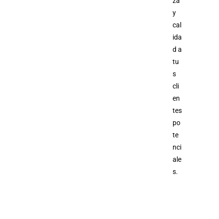
za
y
cal
ida
d a
tu
s
cli
en
tes
po
te
nci
ale
s.