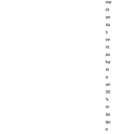
me
nt
an
su
s
ve
nt
as
ha
st
a
un
30
%
m
ás
qu
e