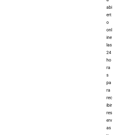
abi
ert
o
onl
ine
las
24
ho
ra
s
pa
ra
rec
ibir
res
erv
as