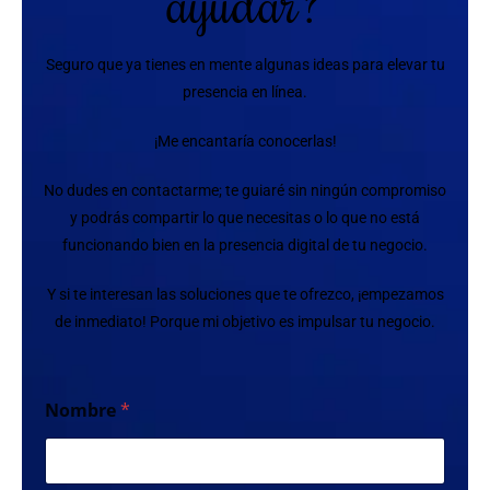
ayudar?
Seguro que ya tienes en mente algunas ideas para elevar tu
presencia en línea.
¡Me encantaría conocerlas!
No dudes en contactarme; te guiaré sin ningún compromiso
y podrás compartir lo que necesitas o lo que no está
funcionando bien en la presencia digital de tu negocio.
Y si te interesan las soluciones que te ofrezco, ¡empezamos
de inmediato! Porque mi objetivo es impulsar tu negocio.
Nombre
*