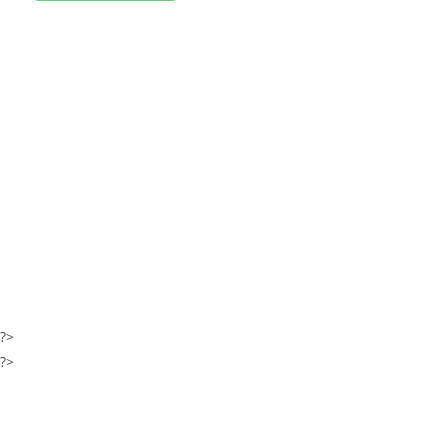
?>
?>