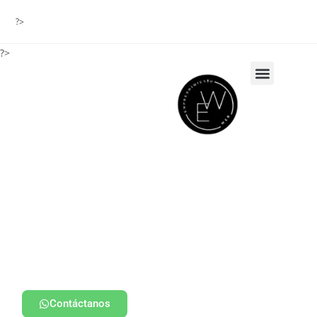
?>
?>
Contáctanos