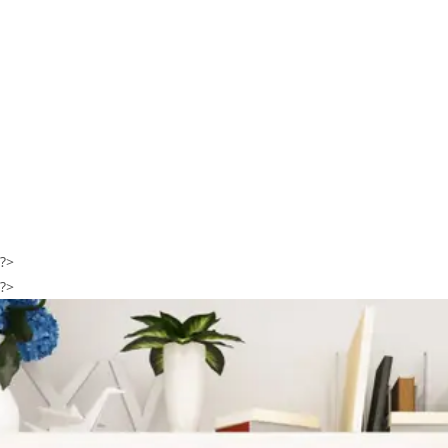
?>
?>