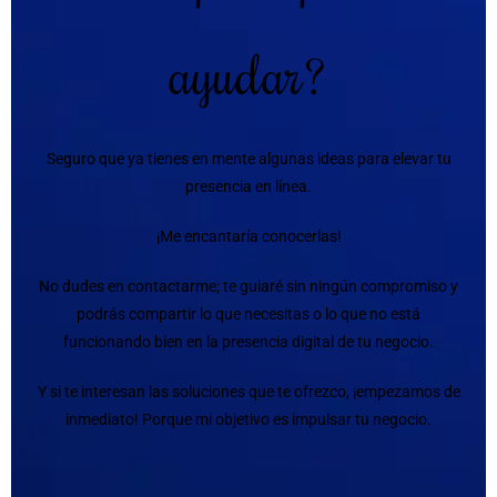
ayudar?
Seguro que ya tienes en mente algunas ideas para elevar tu
presencia en línea.
¡Me encantaría conocerlas!
No dudes en contactarme; te guiaré sin ningún compromiso y
podrás compartir lo que necesitas o lo que no está
funcionando bien en la presencia digital de tu negocio.
Y si te interesan las soluciones que te ofrezco, ¡empezamos de
inmediato! Porque mi objetivo es impulsar tu negocio.