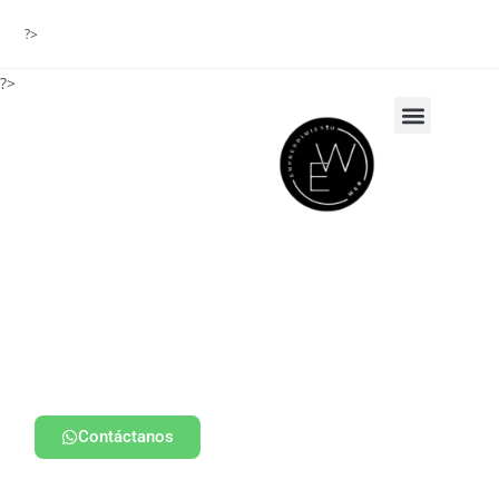
?>
?>
Contáctanos