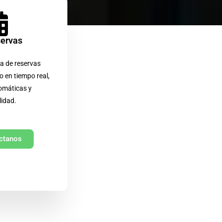
servas
a de reservas
o en tiempo real,
omáticas y
lidad.
ctanos