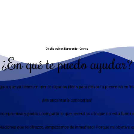
Diseño web en Esposende - Orense
¿En qué te puedo ayudar?
guro que ya tienes en mente algunas ideas para elevar tu presencia en lín
¡Me encantaría conocerlas!
compromiso y podrás compartir lo que necesitas o lo que no está funciona
 soluciones que te ofrezco, ¡empezamos de inmediato! Porque mi objetivo e