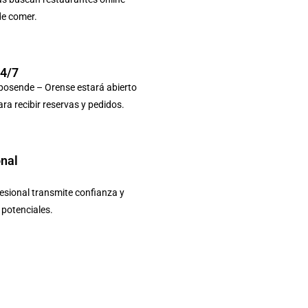
de comer.
24/7
posende – Orense estará abierto
ara recibir reservas y pedidos.
onal
sional transmite confianza y
s potenciales.