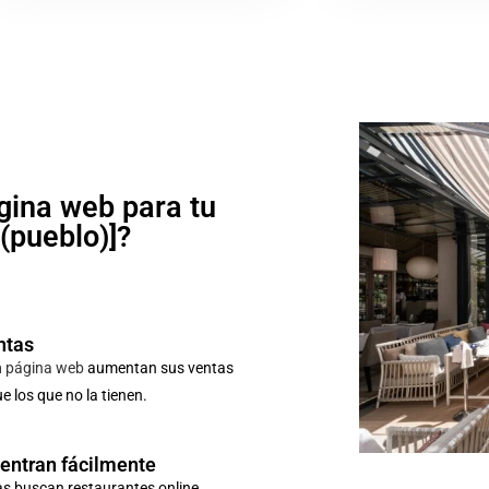
gina web para tu
o(pueblo)]?
ntas
n
página web
aumentan sus ventas
 los que no la tienen.
uentran fácilmente
as buscan restaurantes online