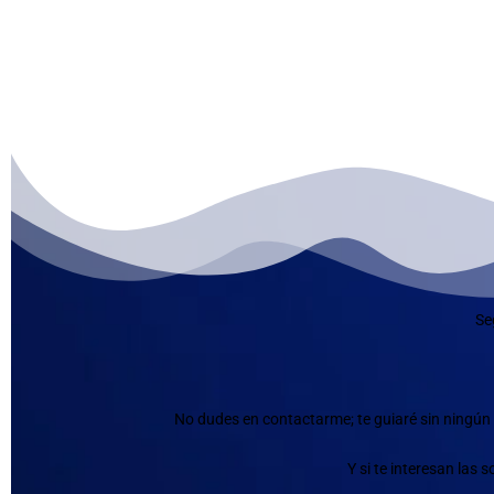
Se
No dudes en contactarme; te guiaré sin ningún 
Y si te interesan las