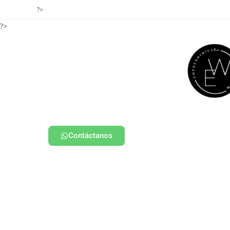
?>
?>
Contáctanos