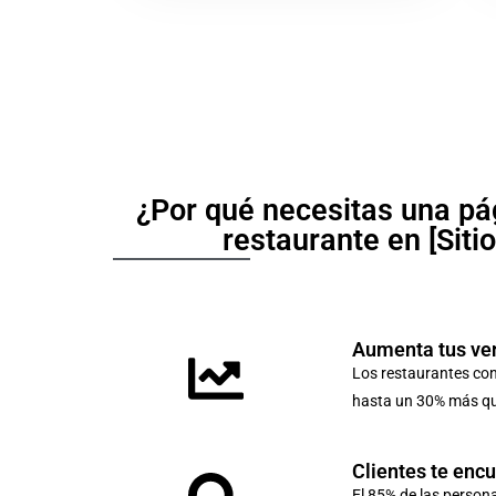
¿Por qué necesitas una pá
restaurante en [Siti
Aumenta tus ve
Los restaurantes co
hasta un 30% más que
Clientes te enc
El 85% de las person