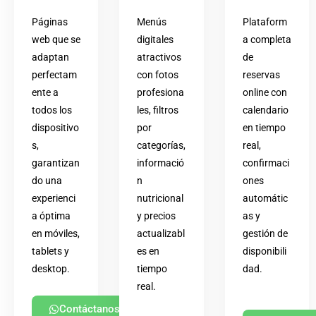
Páginas
Menús
Plataform
web que se
digitales
a completa
adaptan
atractivos
de
perfectam
con fotos
reservas
ente a
profesiona
online con
todos los
les, filtros
calendario
dispositivo
por
en tiempo
s,
categorías,
real,
garantizan
informació
confirmaci
do una
n
ones
experienci
nutricional
automátic
a óptima
y precios
as y
en móviles,
actualizabl
gestión de
tablets y
es en
disponibili
desktop.
tiempo
dad.
real.
Contáctanos