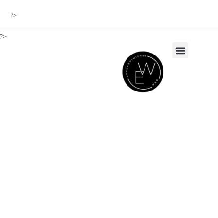
?>
?>