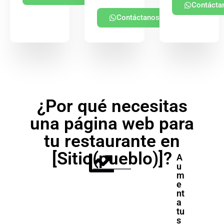
Contácta
Contáctanos
¿Por qué necesitas
una página web para
tu restaurante en
[Sitio(pueblo)]?
A
u
m
e
nt
a
tu
s