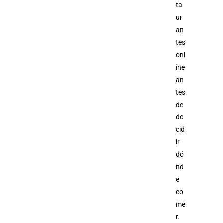
ta
ur
an
tes
onl
ine
an
tes
de
de
cid
ir
dó
nd
e
co
me
r.