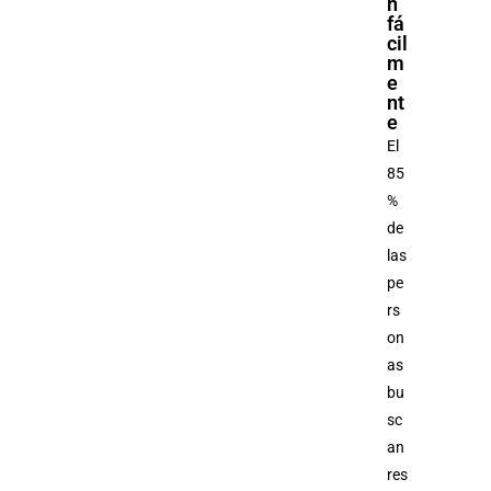
n
fá
cil
m
e
nt
e
El
85
%
de
las
pe
rs
on
as
bu
sc
an
res