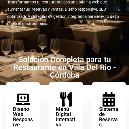
Transformamos tu restaurante con una página web que
aumenta tus reservas y ventas. Diseño responsive, SEO
optimizado y sistemas de gestión integrados para el éxito de tu
negocio gastronómico.
Solución Completa para tu
Restaurante en Villa Del Rio -
Córdoba
Diseño
Menú
Sistema
Web
Digital
de
Respons
Interacti
Reserva
ive
vo
s