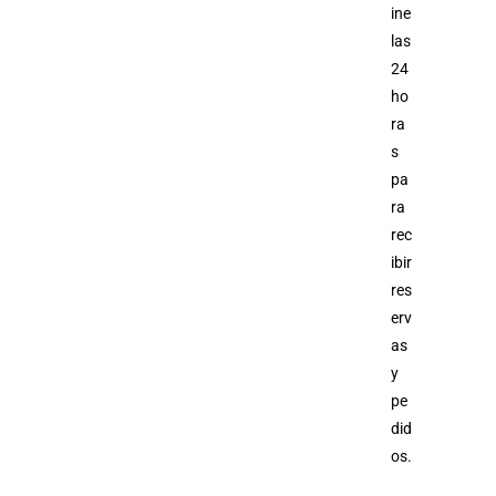
ine
las
24
ho
ra
s
pa
ra
rec
ibir
res
erv
as
y
pe
did
os.