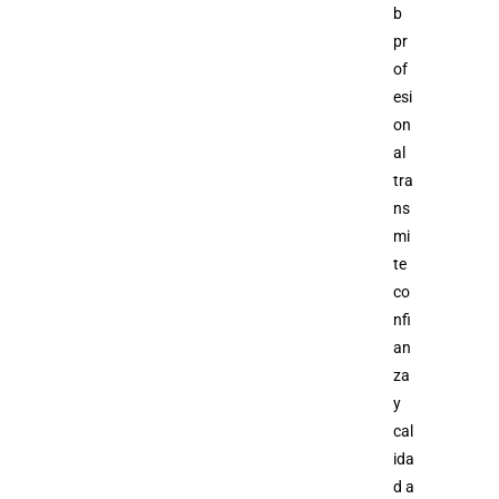
b
pr
of
esi
on
al
tra
ns
mi
te
co
nfi
an
za
y
cal
ida
d a