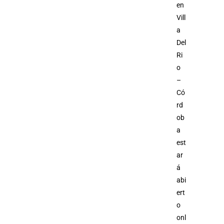
en
Vill
a
Del
Ri
o
–
Có
rd
ob
a
est
ar
á
abi
ert
o
onl