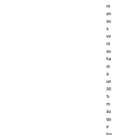
nt
an
su
s
ve
nt
as
ha
st
a
un
30
%
m
ás
qu
e
los