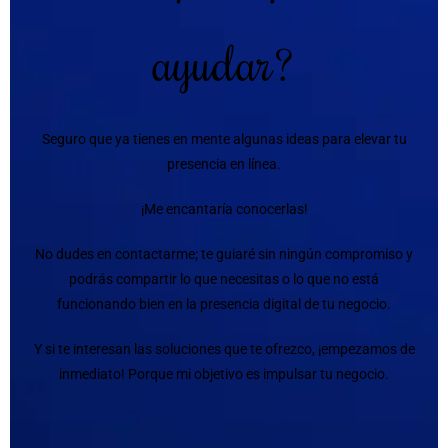
ayudar?
Seguro que ya tienes en mente algunas ideas para elevar tu
presencia en línea.
¡Me encantaría conocerlas!
No dudes en contactarme; te guiaré sin ningún compromiso y
podrás compartir lo que necesitas o lo que no está
funcionando bien en la presencia digital de tu negocio.
Y si te interesan las soluciones que te ofrezco, ¡empezamos de
inmediato! Porque mi objetivo es impulsar tu negocio.