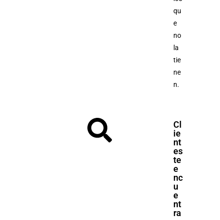
qu
e
no
la
tie
ne
n.
Cl
ie
nt
es
te
e
nc
u
e
nt
ra