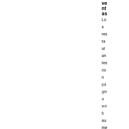
ve
nt
as
Lo
s
res
ta
ur
an
tes
co
n
pá
gin
a
we
b
au
me