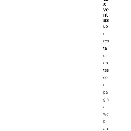
s
ve
nt
as
Lo
s
res
ta
ur
an
tes
co
n
pá
gin
a
we
b
au