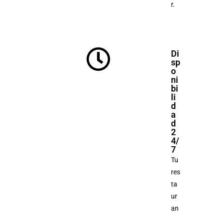
r.
Di
sp
o
ni
bi
li
d
a
d
2
4/
7
Tu
res
ta
ur
an