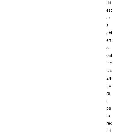
rid
est
ar
á
abi
ert
o
onl
ine
las
24
ho
ra
s
pa
ra
rec
ibir