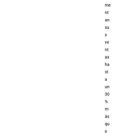
me
nt
an
su
s
ve
nt
as
ha
st
a
un
30
%
m
ás
qu
e