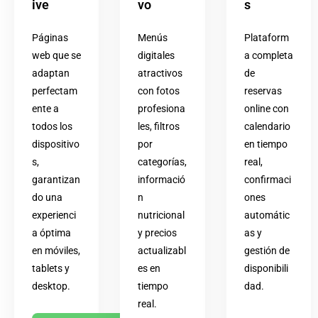
ive
vo
s
Páginas
Menús
Plataform
web que se
digitales
a completa
adaptan
atractivos
de
perfectam
con fotos
reservas
ente a
profesiona
online con
todos los
les, filtros
calendario
dispositivo
por
en tiempo
s,
categorías,
real,
garantizan
informació
confirmaci
do una
n
ones
experienci
nutricional
automátic
a óptima
y precios
as y
en móviles,
actualizabl
gestión de
tablets y
es en
disponibili
desktop.
tiempo
dad.
real.