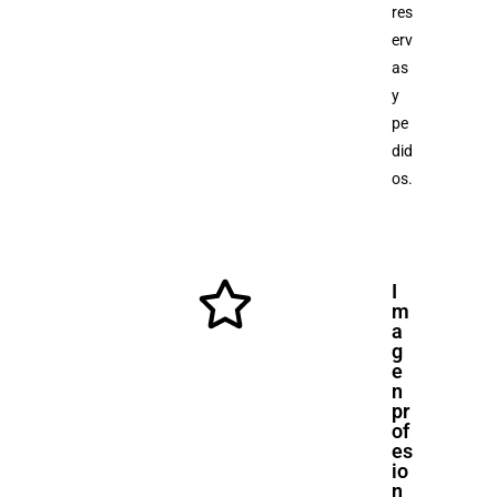
res
erv
as
y
pe
did
os.
I
m
a
g
e
n
pr
of
es
io
n