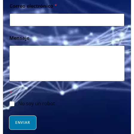
i
Correo electrónico
*
t
e
d
S
Mensaje
t
a
t
e
s
+
1
*
No soy un robot
ENVIAR