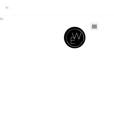
?>
?>