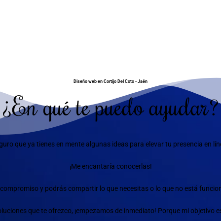
Diseño web en Cortijo Del Coto - Jaén
¿En qué te puedo ayudar?
guro que ya tienes en mente algunas ideas para elevar tu presencia en lín
¡Me encantaría conocerlas!
compromiso y podrás compartir lo que necesitas o lo que no está funciona
 soluciones que te ofrezco, ¡empezamos de inmediato! Porque mi objetivo e