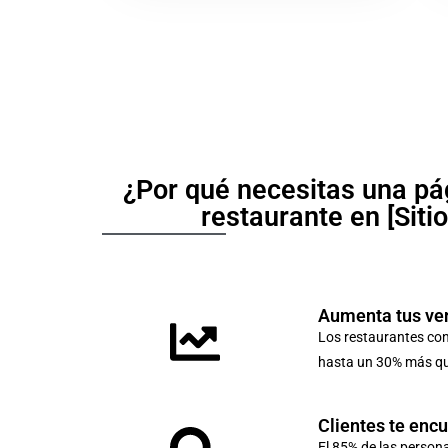
¿Por qué necesitas una pá
restaurante en [Siti
Aumenta tus ve
Los restaurantes co
hasta un 30% más que
Clientes te enc
El 85% de las person