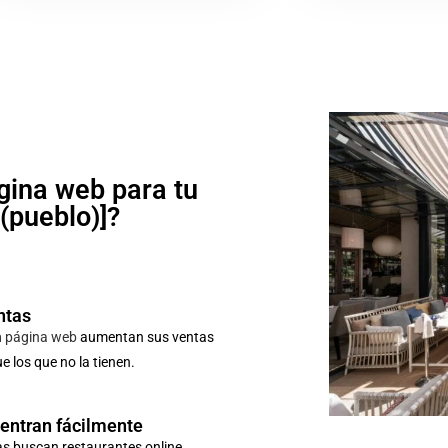
gina web para tu
o(pueblo)]?
ntas
n
página web
aumentan sus ventas
 los que no la tienen.
uentran fácilmente
as buscan restaurantes online