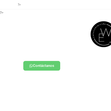
?>
?>
Contáctanos