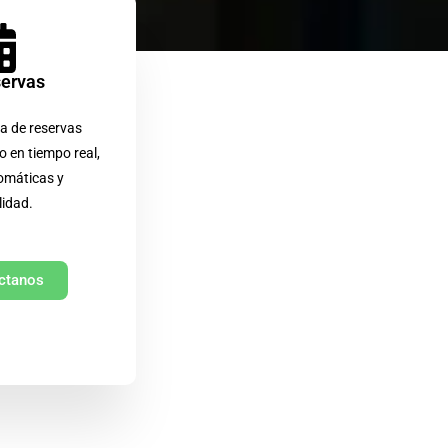
servas
a de reservas
o en tiempo real,
omáticas y
lidad.
ctanos