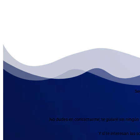
Se
No dudes en contactarme; te guiaré sin ningún 
Y si te interesan las