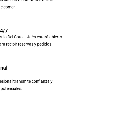
de comer.
24/7
tijo Del Coto – Jaén estará abierto
ara recibir reservas y pedidos.
onal
sional transmite confianza y
s potenciales.