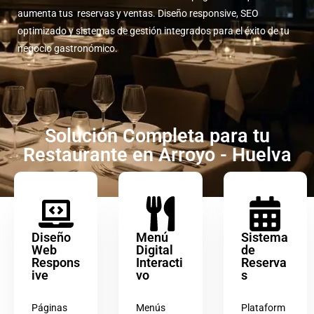
aumenta tus reservas y ventas. Diseño responsive, SEO
optimizado y sistemas de gestión integrados para el éxito de tu
negocio gastronómico.
Solución Completa para tu
Restaurante en Arroyo - Huelva
Diseño
Menú
Sistema
Web
Digital
de
Respons
Interacti
Reserva
ive
vo
s
Páginas
Menús
Plataform