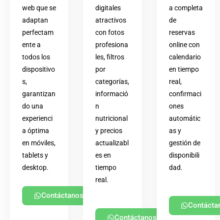
web que se
digitales
a completa
adaptan
atractivos
de
perfectam
con fotos
reservas
ente a
profesiona
online con
todos los
les, filtros
calendario
dispositivo
por
en tiempo
s,
categorías,
real,
garantizan
informació
confirmaci
do una
n
ones
experienci
nutricional
automátic
a óptima
y precios
as y
en móviles,
actualizabl
gestión de
tablets y
es en
disponibili
desktop.
tiempo
dad.
real.
Contáctanos
Contácta
Contáctanos