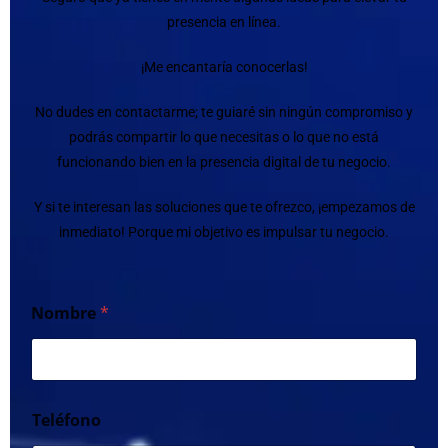
presencia en línea.
¡Me encantaría conocerlas!
No dudes en contactarme; te guiaré sin ningún compromiso y
podrás compartir lo que necesitas o lo que no está
funcionando bien en la presencia digital de tu negocio.
Y si te interesan las soluciones que te ofrezco, ¡empezamos de
inmediato! Porque mi objetivo es impulsar tu negocio.
Nombre
*
Teléfono