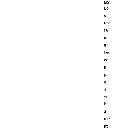
as
Lo
s
res
ta
ur
an
tes
co
n
pá
gin
a
we
b
au
me
nt