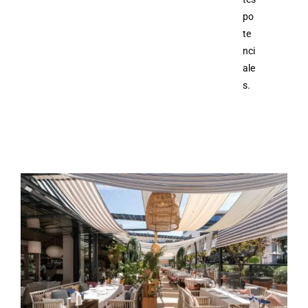
po
te
nci
ale
s.