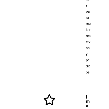
s
pa
ra
rec
ibir
res
erv
as
y
pe
did
os.
I
m
a