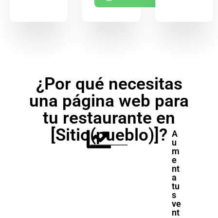
¿Por qué necesitas
una página web para
tu restaurante en
[Sitio(pueblo)]?
A
u
m
e
nt
a
tu
s
ve
nt