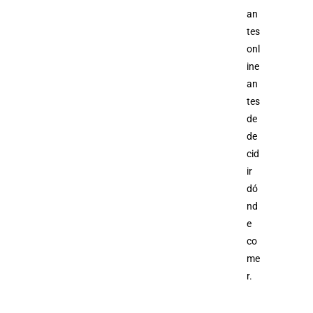
an
tes
onl
ine
an
tes
de
de
cid
ir
dó
nd
e
co
me
r.