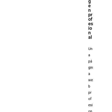
g
e
n
pr
of
es
io
n
al
Un
a
pá
gin
a
we
b
pr
of
esi
on