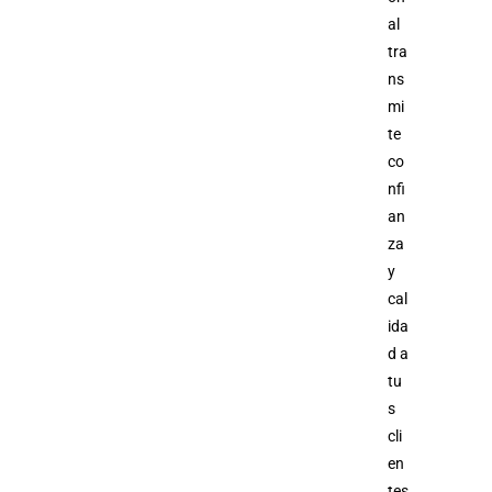
al
tra
ns
mi
te
co
nfi
an
za
y
cal
ida
d a
tu
s
cli
en
tes