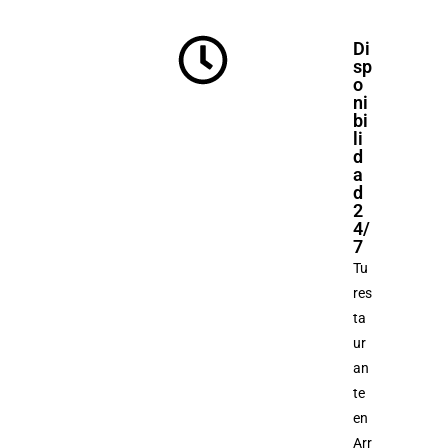
Di
sp
o
ni
bi
li
d
a
d
2
4/
7
Tu
res
ta
ur
an
te
en
Arr