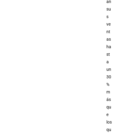
an
su
s
ve
nt
as
ha
st
a
un
30
%
m
ás
qu
e
los
qu