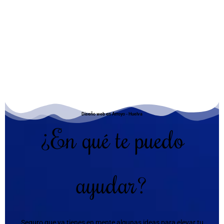
Diseño web en Arroyo - Huelva
¿En qué te puedo
ayudar?
Seguro que ya tienes en mente algunas ideas para elevar tu