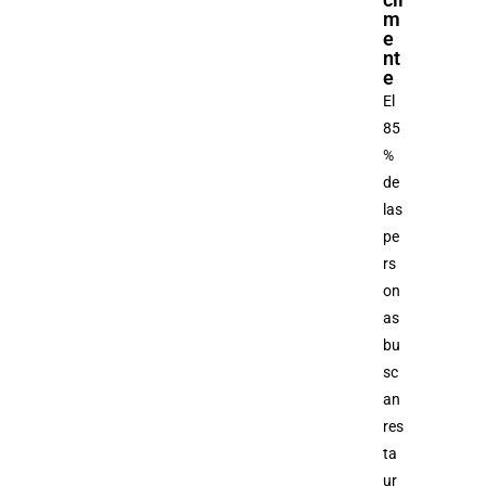
m
e
nt
e
El
85
%
de
las
pe
rs
on
as
bu
sc
an
res
ta
ur