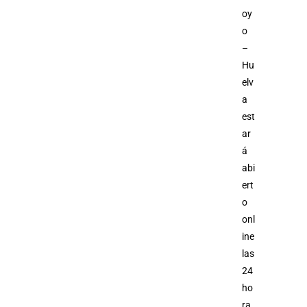
oy
o
–
Hu
elv
a
est
ar
á
abi
ert
o
onl
ine
las
24
ho
ra