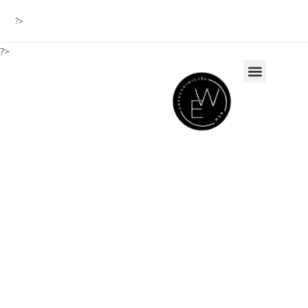
?>
?>