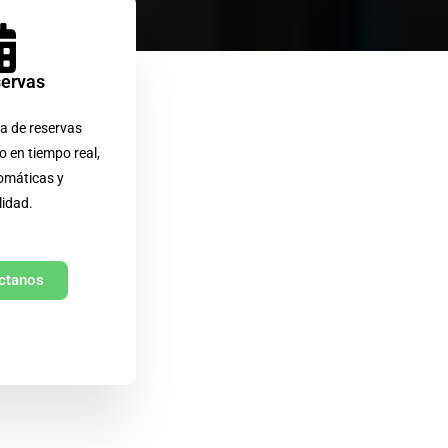
servas
a de reservas
o en tiempo real,
omáticas y
lidad.
ctanos