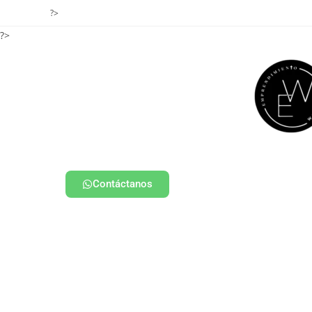
?>
?>
Contáctanos