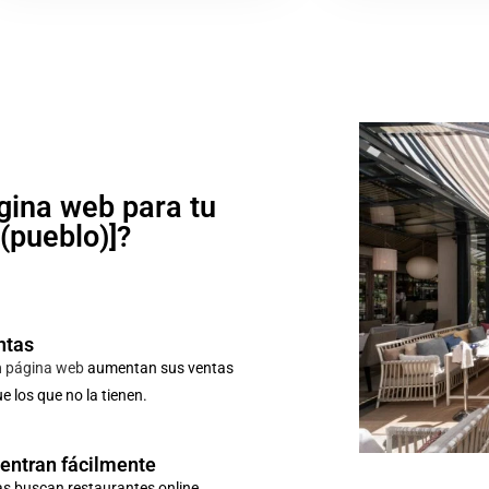
gina web para tu
o(pueblo)]?
ntas
n
página web
aumentan sus ventas
 los que no la tienen.
uentran fácilmente
as buscan restaurantes online