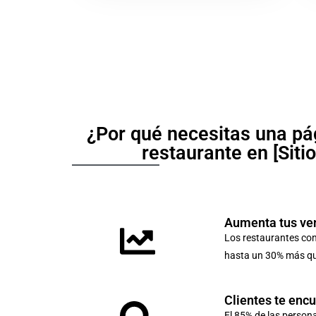
¿Por qué necesitas una pá
restaurante en [Siti
Aumenta tus ve
Los restaurantes co
hasta un 30% más que
Clientes te enc
El 85% de las person