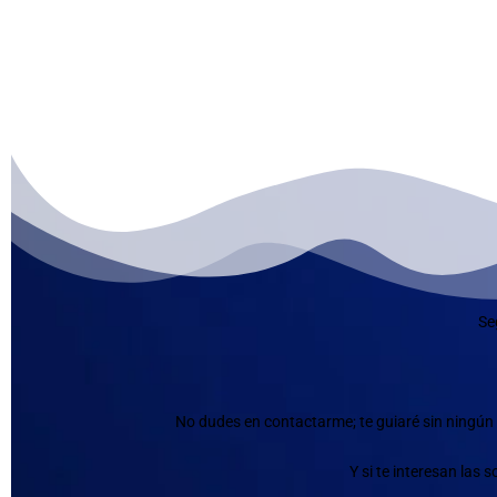
Se
No dudes en contactarme; te guiaré sin ningún 
Y si te interesan las