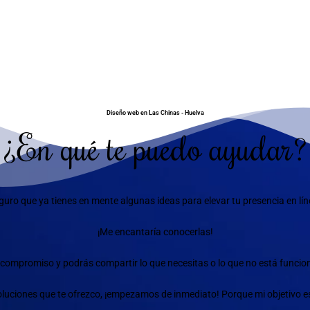
Diseño web en Las Chinas - Huelva
¿En qué te puedo ayudar?
guro que ya tienes en mente algunas ideas para elevar tu presencia en lín
¡Me encantaría conocerlas!
compromiso y podrás compartir lo que necesitas o lo que no está funciona
 soluciones que te ofrezco, ¡empezamos de inmediato! Porque mi objetivo e