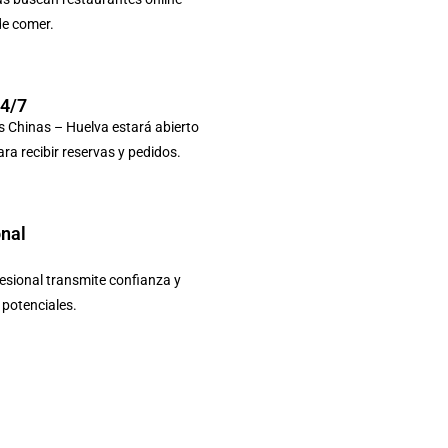
de comer.
24/7
s Chinas – Huelva estará abierto
ara recibir reservas y pedidos.
onal
sional transmite confianza y
s potenciales.