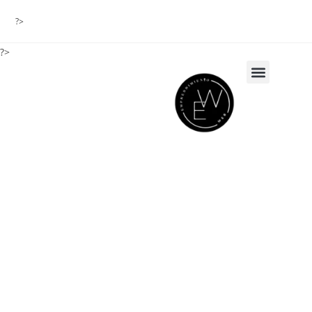
?>
?>