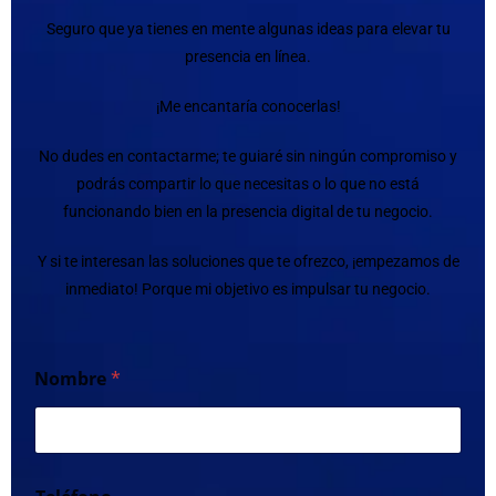
Seguro que ya tienes en mente algunas ideas para elevar tu
presencia en línea.
¡Me encantaría conocerlas!
No dudes en contactarme; te guiaré sin ningún compromiso y
podrás compartir lo que necesitas o lo que no está
funcionando bien en la presencia digital de tu negocio.
Y si te interesan las soluciones que te ofrezco, ¡empezamos de
inmediato! Porque mi objetivo es impulsar tu negocio.
Nombre
*