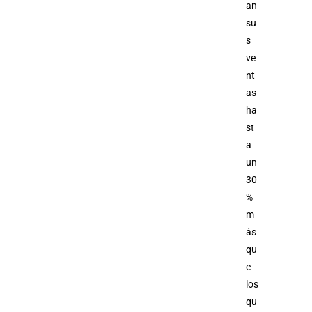
an
su
s
ve
nt
as
ha
st
a
un
30
%
m
ás
qu
e
los
qu