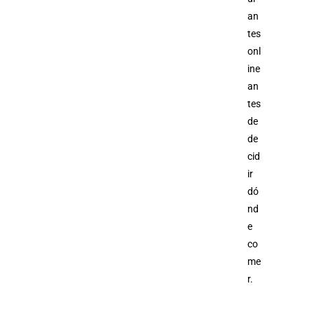
an
tes
onl
ine
an
tes
de
de
cid
ir
dó
nd
e
co
me
r.