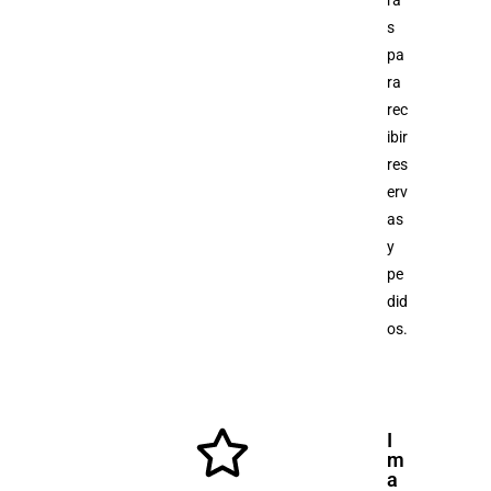
s
pa
ra
rec
ibir
res
erv
as
y
pe
did
os.
I
m
a