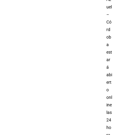
uel
–
Có
rd
ob
a
est
ar
á
abi
ert
o
onl
ine
las
24
ho
ra