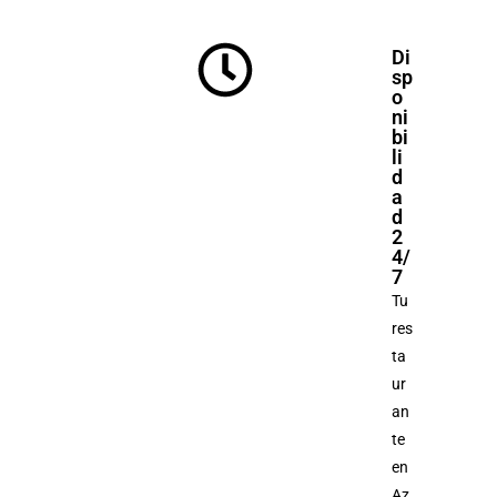
Di
sp
o
ni
bi
li
d
a
d
2
4/
7
Tu
res
ta
ur
an
te
en
Az