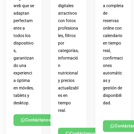
web que se
digitales
a completa
adaptan
atractivos
de
perfectam
con fotos
reservas
ente a
profesiona
online con
todos los
les, filtros
calendario
dispositivo
por
en tiempo
s,
categorías,
real,
garantizan
informació
confirmaci
do una
n
ones
experienci
nutricional
automátic
a óptima
y precios
as y
en móviles,
actualizabl
gestión de
tablets y
es en
disponibili
desktop.
tiempo
dad.
real.
Contáctanos
Contácta
Contáctanos