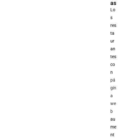
as
Lo
s
res
ta
ur
an
tes
co
n
pá
gin
a
we
b
au
me
nt