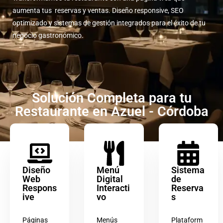
aumenta tus reservas y ventas. Diseño responsive, SEO
optimizado y sistemas de gestión integrados para el éxito de tu
negocio gastronómico.
Solución Completa para tu
Restaurante en Azuel - Córdoba
Diseño
Menú
Sistema
Web
Digital
de
Respons
Interacti
Reserva
ive
vo
s
Páginas
Menús
Plataform