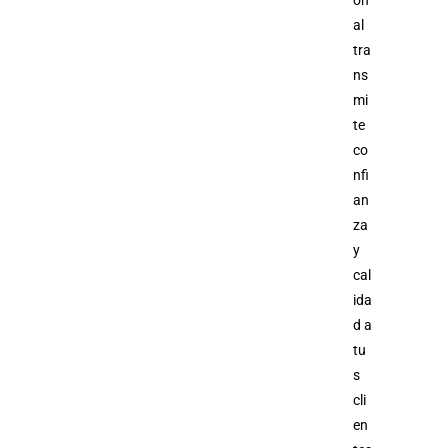
al
tra
ns
mi
te
co
nfi
an
za
y
cal
ida
d a
tu
s
cli
en