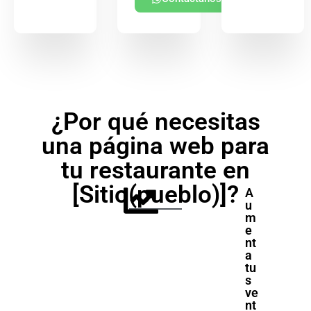
¿Por qué necesitas
una página web para
tu restaurante en
[Sitio(pueblo)]?
A
u
m
e
nt
a
tu
s
ve
nt