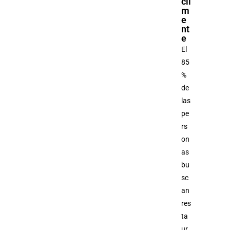
cil
m
e
nt
e
El
85
%
de
las
pe
rs
on
as
bu
sc
an
res
ta
ur