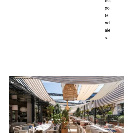
tes
po
te
nci
ale
s.