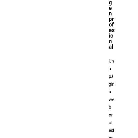
g
e
n
pr
of
es
io
n
al
Un
a
pá
gin
a
we
b
pr
of
esi
on