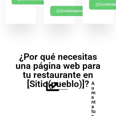
Contácta
Contáctanos
¿Por qué necesitas
una página web para
tu restaurante en
[Sitio(pueblo)]?
A
u
m
e
nt
a
tu
s