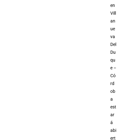
en
Vill
an
ue
va
Del
Du
qu
e –
Có
rd
ob
a
est
ar
á
abi
ert