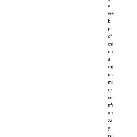
a
we
b
pr
of
esi
on
al
tra
ns
mi
te
co
nfi
an
za
y
cal