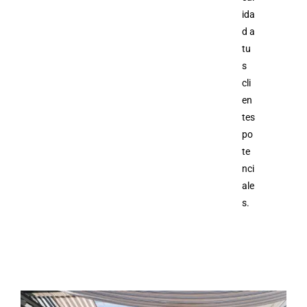
ida
d a
tu
s
cli
en
tes
po
te
nci
ale
s.