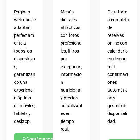
Páginas
Menús
Plataform
web que se
digitales
a completa
adaptan
atractivos
de
perfectam
con fotos
reservas
ente a
profesiona
online con
todos los
les, filtros
calendario
dispositivo
por
en tiempo
s,
categorías,
real,
garantizan
informació
confirmaci
do una
n
ones
experienci
nutricional
automátic
a óptima
y precios
as y
en móviles,
actualizabl
gestión de
tablets y
es en
disponibili
desktop.
tiempo
dad.
real.
Contáctanos