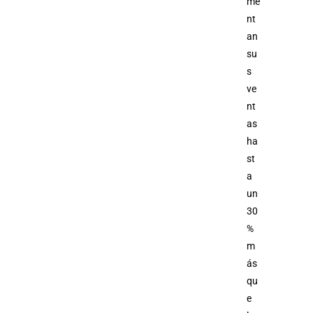
me
nt
an
su
s
ve
nt
as
ha
st
a
un
30
%
m
ás
qu
e