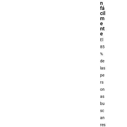
n
fá
cil
m
e
nt
e
El
85
%
de
las
pe
rs
on
as
bu
sc
an
res