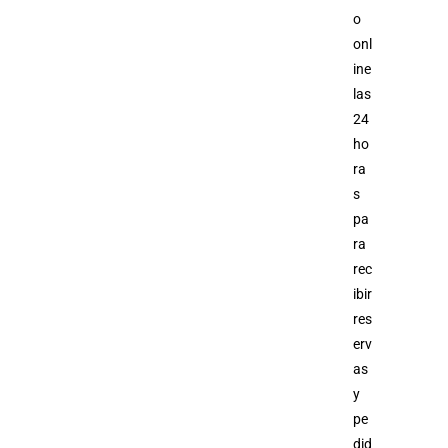
o
onl
ine
las
24
ho
ra
s
pa
ra
rec
ibir
res
erv
as
y
pe
did