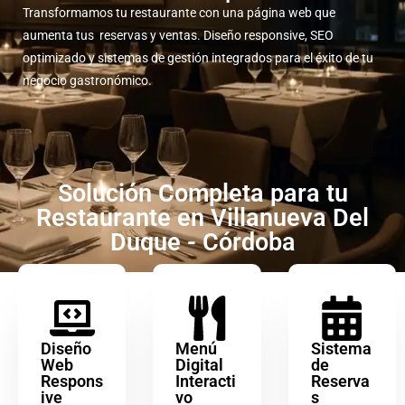
Transformamos tu restaurante con una página web que
aumenta tus reservas y ventas. Diseño responsive, SEO
optimizado y sistemas de gestión integrados para el éxito de tu
negocio gastronómico.
Solución Completa para tu
Restaurante en Villanueva Del
Duque - Córdoba
Diseño
Menú
Sistema
Web
Digital
de
Respons
Interacti
Reserva
ive
vo
s