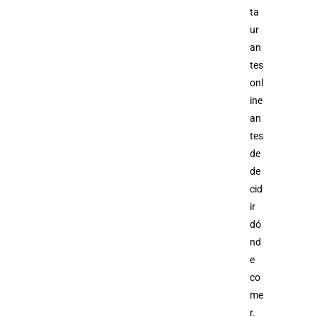
ta
ur
an
tes
onl
ine
an
tes
de
de
cid
ir
dó
nd
e
co
me
r.