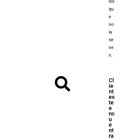
los
qu
e
no
la
tie
ne
n.
Cl
ie
nt
es
te
e
nc
u
e
nt
ra