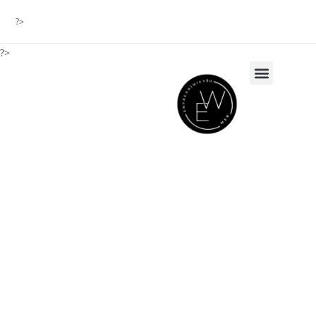
?>
?>