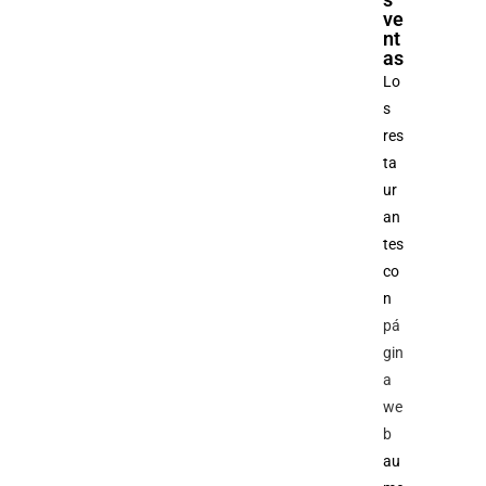
ve
nt
as
Lo
s
res
ta
ur
an
tes
co
n
pá
gin
a
we
b
au