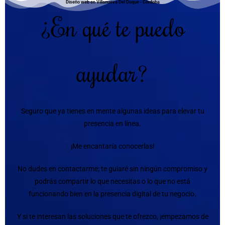
Diseño web en Villanueva Del Duque - Córdoba
¿En qué te puedo
ayudar?
Seguro que ya tienes en mente algunas ideas para elevar tu
presencia en línea.
¡Me encantaría conocerlas!
No dudes en contactarme; te guiaré sin ningún compromiso y
podrás compartir lo que necesitas o lo que no está
funcionando bien en la presencia digital de tu negocio.
Y si te interesan las soluciones que te ofrezco, ¡empezamos de