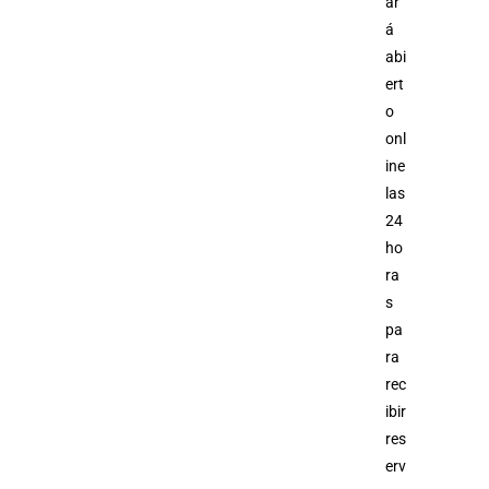
ar
á
abi
ert
o
onl
ine
las
24
ho
ra
s
pa
ra
rec
ibir
res
erv