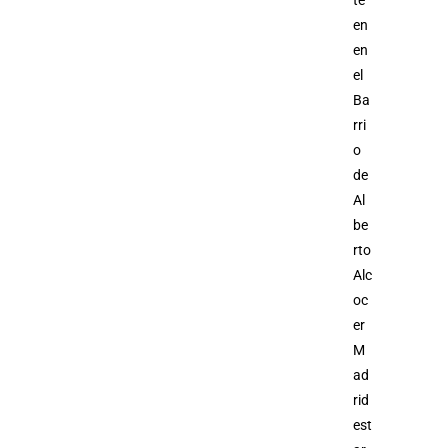
en
en
el
Ba
rri
o
de
Al
be
rto
Alc
oc
er
M
ad
rid
est