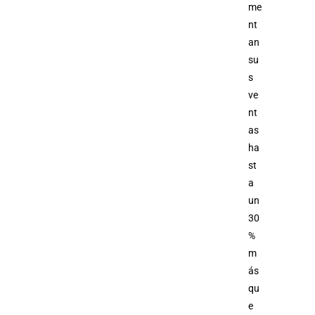
me
nt
an
su
s
ve
nt
as
ha
st
a
un
30
%
m
ás
qu
e