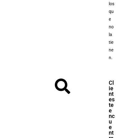
los
qu
e
no
la
tie
ne
n.
Cl
ie
nt
es
te
e
nc
u
e
nt