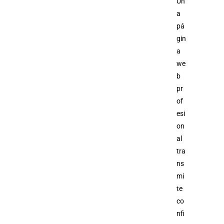
Un
a
pá
gin
a
we
b
pr
of
esi
on
al
tra
ns
mi
te
co
nfi