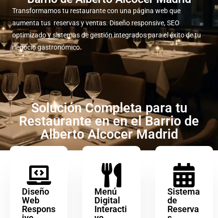
Transformamos tu restaurante con una página web que
aumenta tus reservas y ventas. Diseño responsive, SEO
optimizado y sistemas de gestión integrados para el éxito de tu
negocio gastronómico.
Solución Completa para tu
Restaurante en en el Barrio de
Alberto Alcocer Madrid
Diseño
Menú
Sistema
Web
Digital
de
Respons
Interacti
Reserva
ive
vo
s