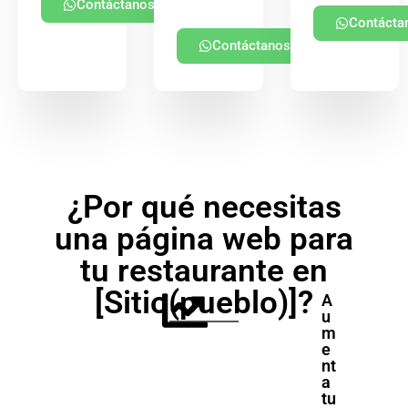
Contáctanos
Contácta
Contáctanos
¿Por qué necesitas
una página web para
tu restaurante en
[Sitio(pueblo)]?
A
u
m
e
nt
a
tu