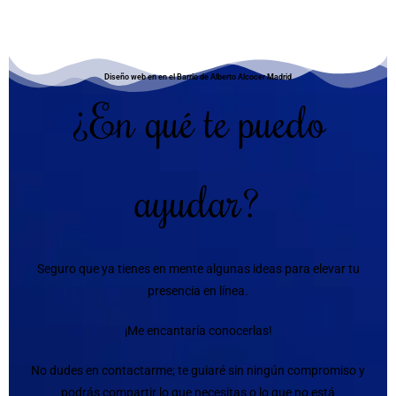
Diseño web en en el Barrio de Alberto Alcocer Madrid
¿En qué te puedo
ayudar?
Seguro que ya tienes en mente algunas ideas para elevar tu
presencia en línea.
¡Me encantaría conocerlas!
No dudes en contactarme; te guiaré sin ningún compromiso y
podrás compartir lo que necesitas o lo que no está