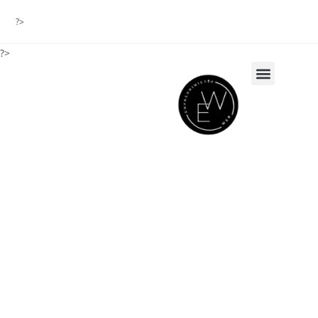
?>
?>