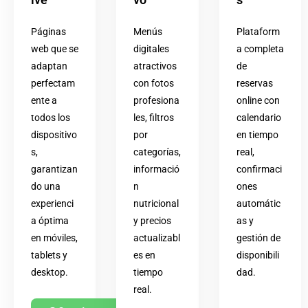
Páginas
Menús
Plataform
web que se
digitales
a completa
adaptan
atractivos
de
perfectam
con fotos
reservas
ente a
profesiona
online con
todos los
les, filtros
calendario
dispositivo
por
en tiempo
s,
categorías,
real,
garantizan
informació
confirmaci
do una
n
ones
experienci
nutricional
automátic
a óptima
y precios
as y
en móviles,
actualizabl
gestión de
tablets y
es en
disponibili
desktop.
tiempo
dad.
real.