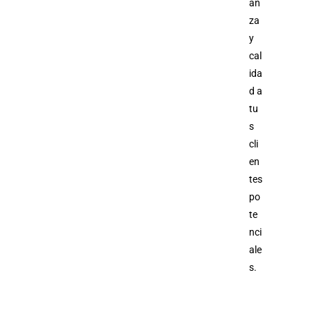
an
za
y
cal
ida
d a
tu
s
cli
en
tes
po
te
nci
ale
s.