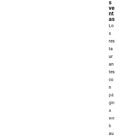
s
ve
nt
as
Lo
s
res
ta
ur
an
tes
co
n
pá
gin
a
we
b
au