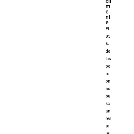
cil
m
e
nt
e
El
85
%
de
las
pe
rs
on
as
bu
sc
an
res
ta
ur