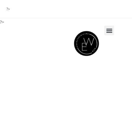
?>
?>