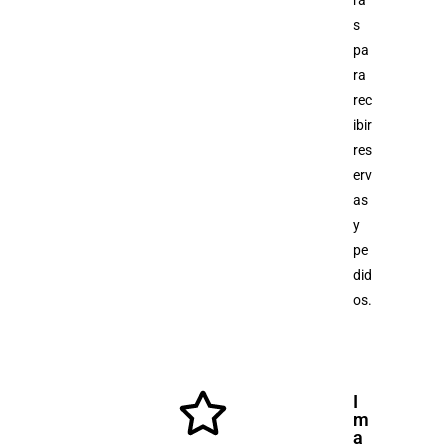
s
pa
ra
rec
ibir
res
erv
as
y
pe
did
os.
I
m
a