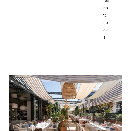
tes
po
te
nci
ale
s.