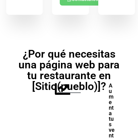
¿Por qué necesitas
una página web para
tu restaurante en
[Sitio(pueblo)]?
A
u
m
e
nt
a
tu
s
ve
nt