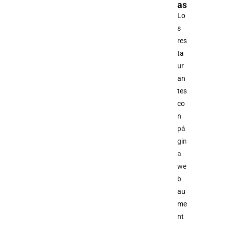
as
Lo
s
res
ta
ur
an
tes
co
n
pá
gin
a
we
b
au
me
nt