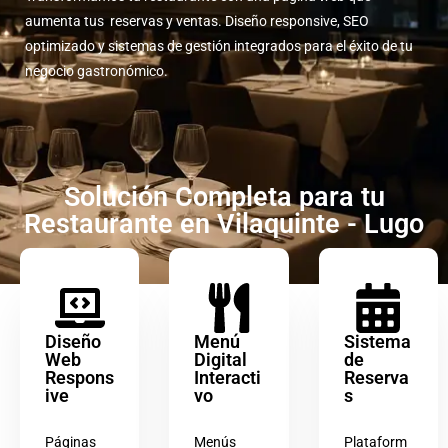
aumenta tus reservas y ventas. Diseño responsive, SEO
optimizado y sistemas de gestión integrados para el éxito de tu
negocio gastronómico.
Solución Completa para tu
Restaurante en Vilaquinte - Lugo
Diseño
Menú
Sistema
Web
Digital
de
Respons
Interacti
Reserva
ive
vo
s
Páginas
Menús
Plataform