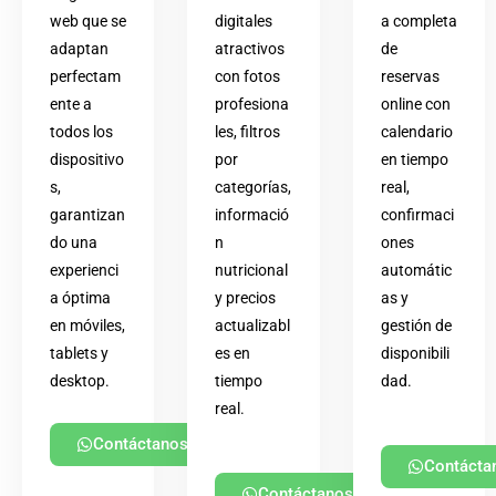
web que se
digitales
a completa
adaptan
atractivos
de
perfectam
con fotos
reservas
ente a
profesiona
online con
todos los
les, filtros
calendario
dispositivo
por
en tiempo
s,
categorías,
real,
garantizan
informació
confirmaci
do una
n
ones
experienci
nutricional
automátic
a óptima
y precios
as y
en móviles,
actualizabl
gestión de
tablets y
es en
disponibili
desktop.
tiempo
dad.
real.
Contáctanos
Contácta
Contáctanos