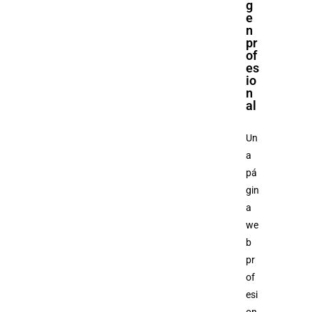
g
e
n
pr
of
es
io
n
al
Un
a
pá
gin
a
we
b
pr
of
esi
on