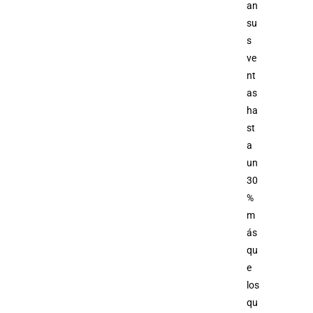
an
su
s
ve
nt
as
ha
st
a
un
30
%
m
ás
qu
e
los
qu