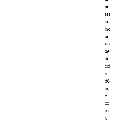
an
tes
onl
ine
an
tes
de
de
cid
ir
dó
nd
e
co
me
r.