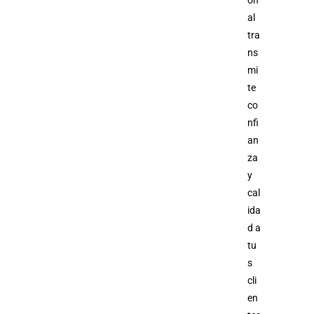
al
tra
ns
mi
te
co
nfi
an
za
y
cal
ida
d a
tu
s
cli
en