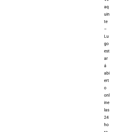
aq
uin
te
–
Lu
go
est
ar
á
abi
ert
o
onl
ine
las
24
ho
ra