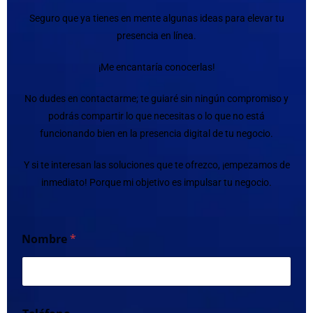
Seguro que ya tienes en mente algunas ideas para elevar tu
presencia en línea.
¡Me encantaría conocerlas!
No dudes en contactarme; te guiaré sin ningún compromiso y
podrás compartir lo que necesitas o lo que no está
funcionando bien en la presencia digital de tu negocio.
Y si te interesan las soluciones que te ofrezco, ¡empezamos de
inmediato! Porque mi objetivo es impulsar tu negocio.
Nombre
*