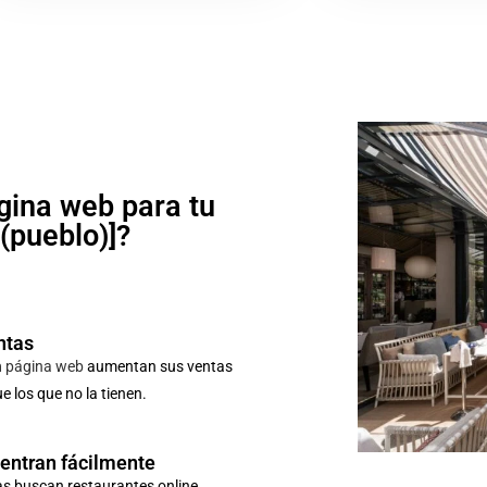
gina web para tu
o(pueblo)]?
ntas
n
página web
aumentan sus ventas
 los que no la tienen.
uentran fácilmente
as buscan restaurantes online