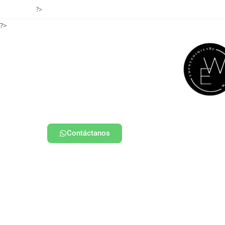
?>
?>
Contáctanos