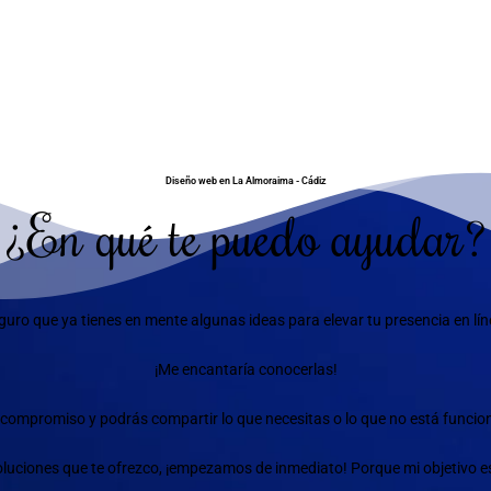
Diseño web en La Almoraima - Cádiz
¿En qué te puedo ayudar?
guro que ya tienes en mente algunas ideas para elevar tu presencia en lín
¡Me encantaría conocerlas!
compromiso y podrás compartir lo que necesitas o lo que no está funciona
 soluciones que te ofrezco, ¡empezamos de inmediato! Porque mi objetivo e