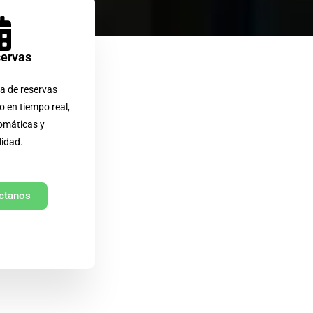
servas
a de reservas
o en tiempo real,
omáticas y
lidad.
ctanos