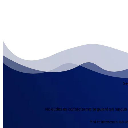
Se
No dudes en contactarme; te guiaré sin ningún 
Y si te interesan las