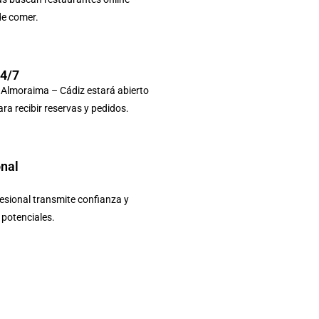
de comer.
24/7
 Almoraima – Cádiz estará abierto
ara recibir reservas y pedidos.
onal
sional transmite confianza y
s potenciales.