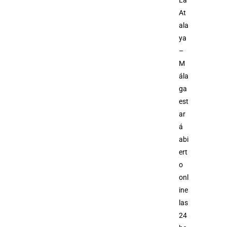
La
At
ala
ya
–
M
ála
ga
est
ar
á
abi
ert
o
onl
ine
las
24