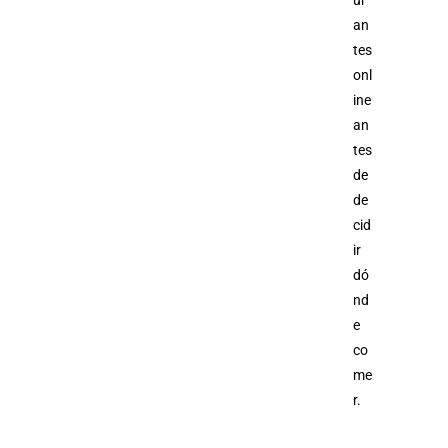
ur
an
tes
onl
ine
an
tes
de
de
cid
ir
dó
nd
e
co
me
r.