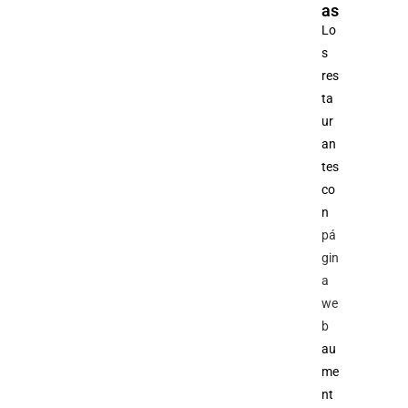
as
Lo
s
res
ta
ur
an
tes
co
n
pá
gin
a
we
b
au
me
nt