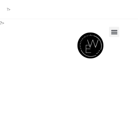
?>
?>