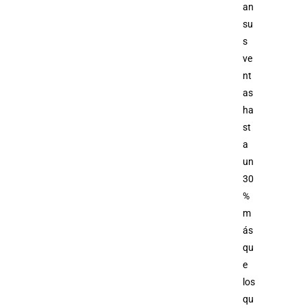
an
su
s
ve
nt
as
ha
st
a
un
30
%
m
ás
qu
e
los
qu