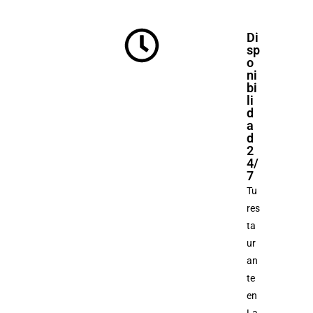
Di
sp
o
ni
bi
li
d
a
d
2
4/
7
Tu
res
ta
ur
an
te
en