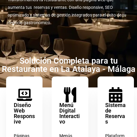
aumenta tus reservas y ventas. Diseño responsive, SEO
optimizado y sistemas de gestión integrados para el éxito de tu
negocio gastronómico.
Solución Completa para tu
Restaurante en La Atalaya - Málaga
Diseño
Menú
Sistema
Web
Digital
de
Respons
Interacti
Reserva
ive
vo
s
Páginas
Menús
Plataform