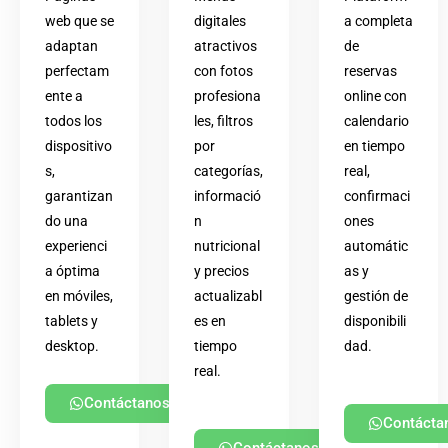
web que se
digitales
a completa
adaptan
atractivos
de
perfectam
con fotos
reservas
ente a
profesiona
online con
todos los
les, filtros
calendario
dispositivo
por
en tiempo
s,
categorías,
real,
garantizan
informació
confirmaci
do una
n
ones
experienci
nutricional
automátic
a óptima
y precios
as y
en móviles,
actualizabl
gestión de
tablets y
es en
disponibili
desktop.
tiempo
dad.
real.
Contáctanos
Contácta