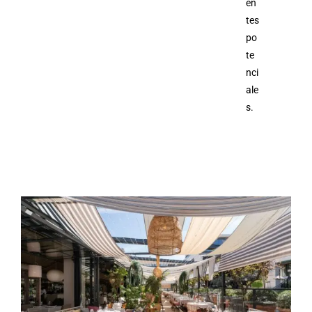
en
tes
po
te
nci
ale
s.