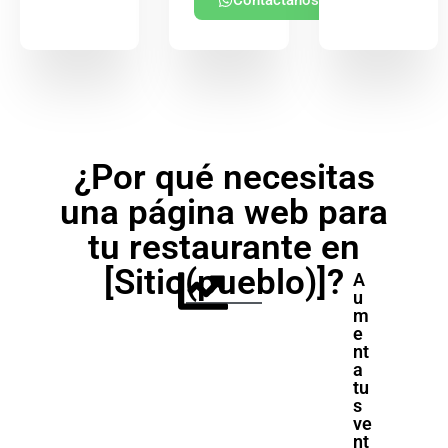
Contáctanos
¿Por qué necesitas
una página web para
tu restaurante en
[Sitio(pueblo)]?
A
u
m
e
nt
a
tu
s
ve
nt