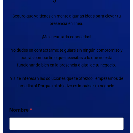
Seguro que ya tienes en mente algunas ideas para elevar tu
presencia en línea.
¡Me encantaría conocerlas!
No dudes en contactarme; te guiaré sin ningún compromiso y
podrás compartir lo que necesitas o lo que no está
funcionando bien en la presencia digital de tu negocio.
Y si te interesan las soluciones que te ofrezco, ¡empezamos de
inmediato! Porque mi objetivo es impulsar tu negocio.
Nombre
*