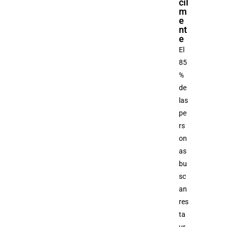
cil
m
e
nt
e
El
85
%
de
las
pe
rs
on
as
bu
sc
an
res
ta