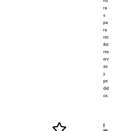
ho
ra
s
pa
ra
rec
ibir
res
erv
as
y
pe
did
os.
I
m