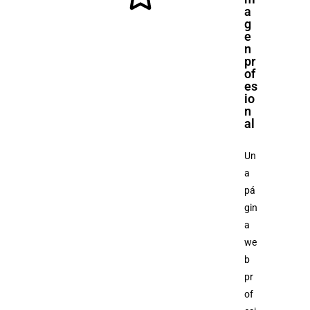
a
g
e
n
pr
of
es
io
n
al
Un
a
pá
gin
a
we
b
pr
of