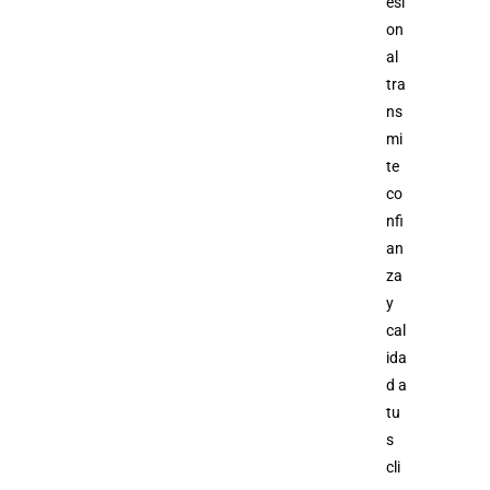
esi
on
al
tra
ns
mi
te
co
nfi
an
za
y
cal
ida
d a
tu
s
cli