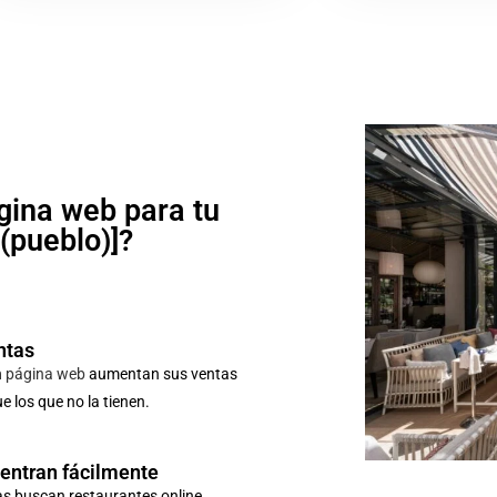
gina web para tu
o(pueblo)]?
ntas
n
página web
aumentan sus ventas
 los que no la tienen.
uentran fácilmente
as buscan restaurantes online