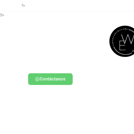
?>
?>
Contáctanos