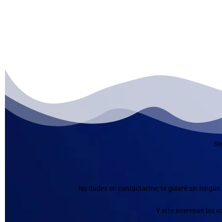
Se
No dudes en contactarme; te guiaré sin ningún 
Y si te interesan las