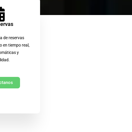
servas
a de reservas
o en tiempo real,
omáticas y
lidad.
ctanos