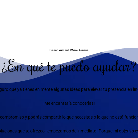
Diseño web en El Viso - Almería
¿En qué te puedo ayudar?
guro que ya tienes en mente algunas ideas para elevar tu presencia en lín
¡Me encantaría conocerlas!
compromiso y podrás compartir lo que necesitas o lo que no está funciona
 soluciones que te ofrezco, ¡empezamos de inmediato! Porque mi objetivo e