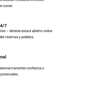
de comer.
24/7
Viso – Almería estará abierto online
ibir reservas y pedidos.
onal
sional transmite confianza y
s potenciales.