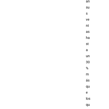
an
su
s
ve
nt
as
ha
st
a
un
30
%
m
ás
qu
e
los
qu