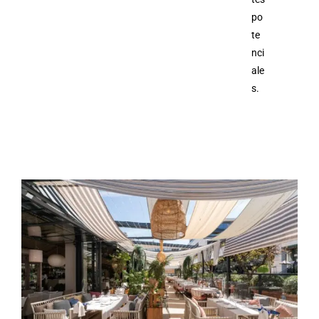
po
te
nci
ale
s.