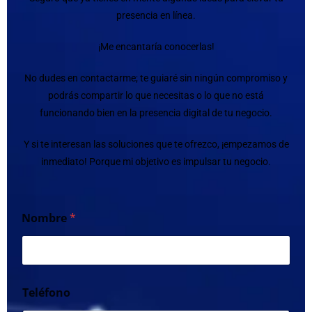
presencia en línea.
¡Me encantaría conocerlas!
No dudes en contactarme; te guiaré sin ningún compromiso y
podrás compartir lo que necesitas o lo que no está
funcionando bien en la presencia digital de tu negocio.
Y si te interesan las soluciones que te ofrezco, ¡empezamos de
inmediato! Porque mi objetivo es impulsar tu negocio.
Nombre
*
Teléfono