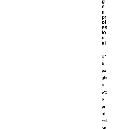
g
e
n
pr
of
es
io
n
al
Un
a
pá
gin
a
we
b
pr
of
esi
on