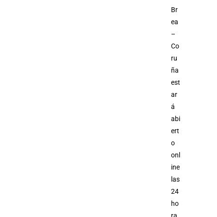
Br
ea
–
Co
ru
ña
est
ar
á
abi
ert
o
onl
ine
las
24
ho
ra