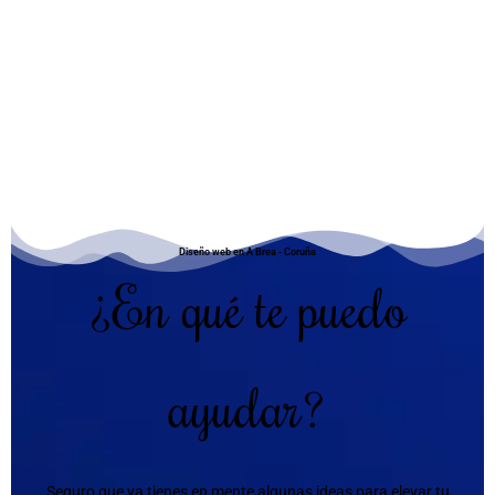
Diseño web en A Brea - Coruña
¿En qué te puedo
ayudar?
Seguro que ya tienes en mente algunas ideas para elevar tu