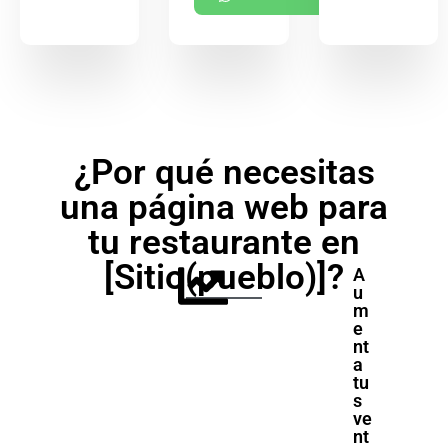
¿Por qué necesitas
una página web para
tu restaurante en
[Sitio(pueblo)]?
A
u
m
e
nt
a
tu
s
ve
nt