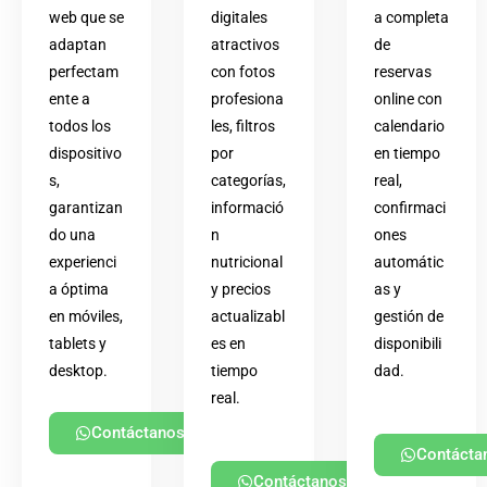
web que se
digitales
a completa
adaptan
atractivos
de
perfectam
con fotos
reservas
ente a
profesiona
online con
todos los
les, filtros
calendario
dispositivo
por
en tiempo
s,
categorías,
real,
garantizan
informació
confirmaci
do una
n
ones
experienci
nutricional
automátic
a óptima
y precios
as y
en móviles,
actualizabl
gestión de
tablets y
es en
disponibili
desktop.
tiempo
dad.
real.
Contáctanos
Contácta
Contáctanos