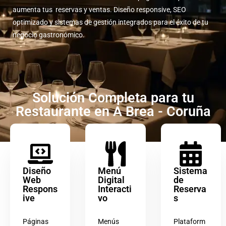
aumenta tus reservas y ventas. Diseño responsive, SEO
optimizado y sistemas de gestión integrados para el éxito de tu
negocio gastronómico.
Solución Completa para tu
Restaurante en A Brea - Coruña
Diseño
Menú
Sistema
Web
Digital
de
Respons
Interacti
Reserva
ive
vo
s
Páginas
Menús
Plataform