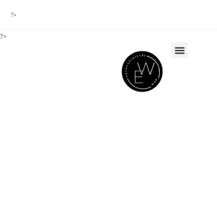
?>
?>