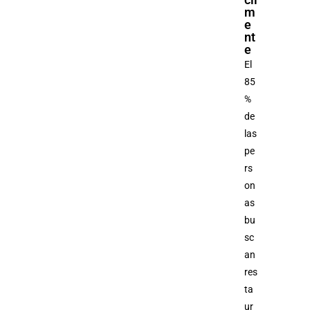
m
e
nt
e
El
85
%
de
las
pe
rs
on
as
bu
sc
an
res
ta
ur