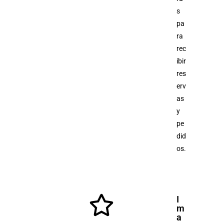
s
pa
ra
rec
ibir
res
erv
as
y
pe
did
os.
I
m
a