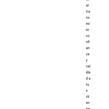
al
tra
ns
mi
te
co
nfi
an
za
y
cal
ida
d a
tu
s
cli
en
tes