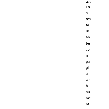
as
Lo
s
res
ta
ur
an
tes
co
n
pá
gin
a
we
b
au
me
nt