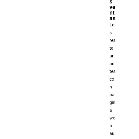
s
ve
nt
as
Lo
s
res
ta
ur
an
tes
co
n
pá
gin
a
we
b
au