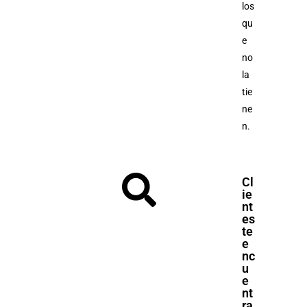
los
qu
e
no
la
tie
ne
n.
Cl
ie
nt
es
te
e
nc
u
e
nt
ra