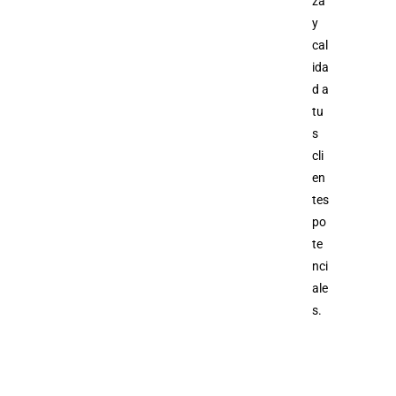
za
y
cal
ida
d a
tu
s
cli
en
tes
po
te
nci
ale
s.