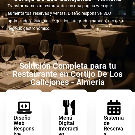
Transformamos tu restaurante con una página web que
aumenta tus reservas y ventas. Diseño responsive, SEO
optimizado y sistemas de gestión integrados para el éxito de tu
negocio gastronómico.
Solución Completa para tu
Restaurante en Cortijo De Los
Callejones - Almería
Diseño
Menú
Sistema
Web
Digital
de
Respons
Interacti
Reserva
ive
vo
s