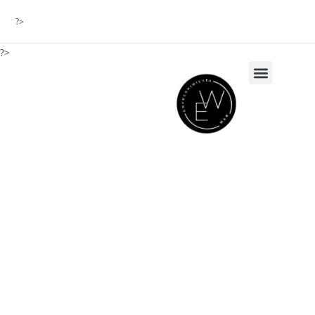
?>
?>