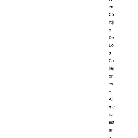
en
Co
rtij
o
De
Lo
s
Ca
llej
on
es
–
Al
me
ría
est
ar
á