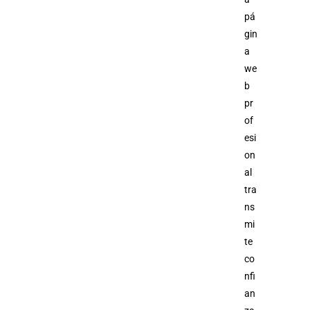
pá
gin
a
we
b
pr
of
esi
on
al
tra
ns
mi
te
co
nfi
an