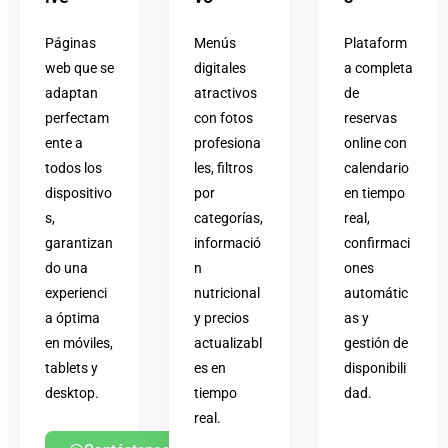
Páginas
Menús
Plataform
web que se
digitales
a completa
adaptan
atractivos
de
perfectam
con fotos
reservas
ente a
profesiona
online con
todos los
les, filtros
calendario
dispositivo
por
en tiempo
s,
categorías,
real,
garantizan
informació
confirmaci
do una
n
ones
experienci
nutricional
automátic
a óptima
y precios
as y
en móviles,
actualizabl
gestión de
tablets y
es en
disponibili
desktop.
tiempo
dad.
real.