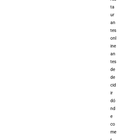
ta
ur
an
tes
onl
ine
an
tes
de
de
cid
ir
dó
nd
e
co
me
r.