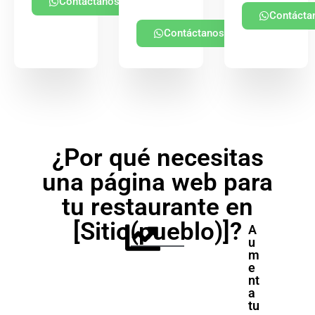
Contáctanos
Contácta
Contáctanos
¿Por qué necesitas
una página web para
tu restaurante en
[Sitio(pueblo)]?
A
u
m
e
nt
a
tu