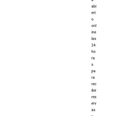
abi
ert
o
onl
ine
las
24
ho
ra
s
pa
ra
rec
ibir
res
erv
as