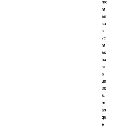
me
nt
an
su
s
ve
nt
as
ha
st
a
un
30
%
m
ás
qu
e