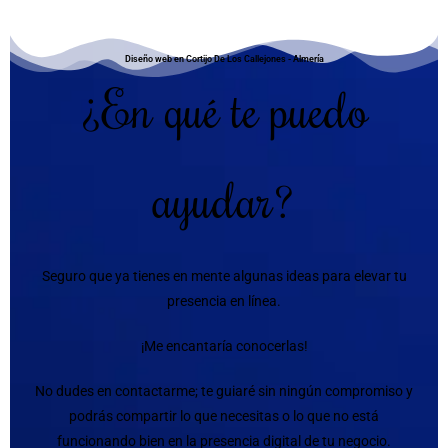
Diseño web en Cortijo De Los Callejones - Almería
¿En qué te puedo
ayudar?
Seguro que ya tienes en mente algunas ideas para elevar tu
presencia en línea.
¡Me encantaría conocerlas!
No dudes en contactarme; te guiaré sin ningún compromiso y
podrás compartir lo que necesitas o lo que no está
funcionando bien en la presencia digital de tu negocio.