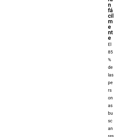
n
fá
cil
m
e
nt
e
El
85
%
de
las
pe
rs
on
as
bu
sc
an
res