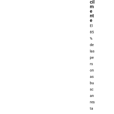
cil
m
e
nt
e
El
85
%
de
las
pe
rs
on
as
bu
sc
an
res
ta