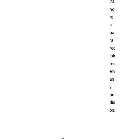
24
ho
ra
s
pa
ra
rec
ibir
res
erv
as
y
pe
did
os.