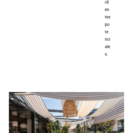
cli
en
tes
po
te
nci
ale
s.