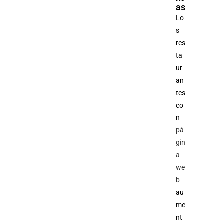
as
Lo
s
res
ta
ur
an
tes
co
n
pá
gin
a
we
b
au
me
nt