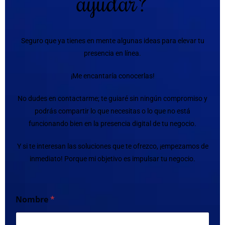
ayudar?
Seguro que ya tienes en mente algunas ideas para elevar tu
presencia en línea.
¡Me encantaría conocerlas!
No dudes en contactarme; te guiaré sin ningún compromiso y
podrás compartir lo que necesitas o lo que no está
funcionando bien en la presencia digital de tu negocio.
Y si te interesan las soluciones que te ofrezco, ¡empezamos de
inmediato! Porque mi objetivo es impulsar tu negocio.
Nombre
*