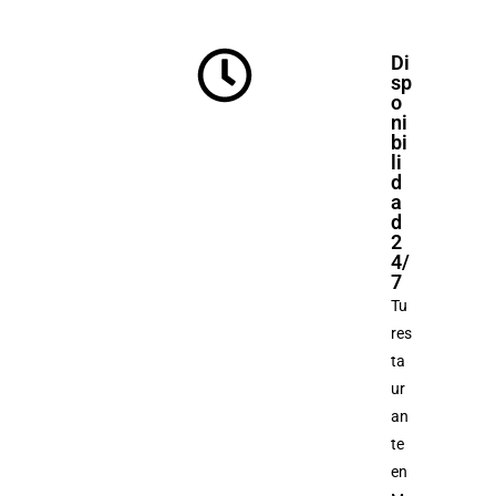
Di
sp
o
ni
bi
li
d
a
d
2
4/
7
Tu
res
ta
ur
an
te
en