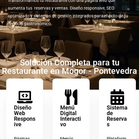
Transformamos tu restaurante con una página web que
aumenta tus reservas y ventas. Diseño responsive, SEO
optimizado y sistemas de gestión integrados para el éxito de tu
negocio gastronómico.
Solución Completa para tu
Restaurante en Mogor - Pontevedra
Diseño
Menú
Sistema
Web
Digital
de
Respons
Interacti
Reserva
ive
vo
s
Páginas
Menús
Plataform