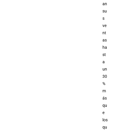
an
su
s
ve
nt
as
ha
st
a
un
30
%
m
ás
qu
e
los
qu