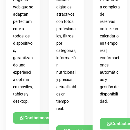
web que se
digitales
a completa
adaptan
atractivos
de
perfectam
con fotos
reservas
ente a
profesiona
online con
todos los
les, filtros
calendario
dispositivo
por
en tiempo
s,
categorías,
real,
garantizan
informació
confirmaci
do una
n
ones
experienci
nutricional
automátic
a óptima
y precios
as y
en móviles,
actualizabl
gestión de
tablets y
es en
disponibili
desktop.
tiempo
dad.
real.
Contáctanos
Contácta