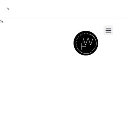
?>
?>