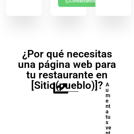
Contáctanos
¿Por qué necesitas
una página web para
tu restaurante en
[Sitio(pueblo)]?
A
u
m
e
nt
a
tu
s
ve
nt