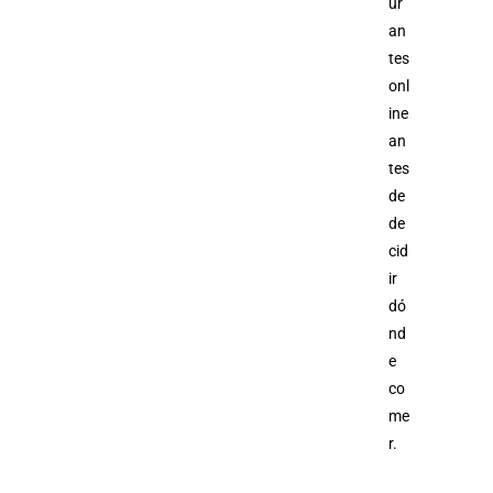
ur
an
tes
onl
ine
an
tes
de
de
cid
ir
dó
nd
e
co
me
r.