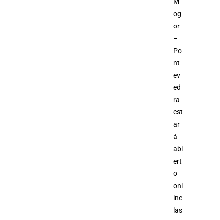
M
og
or
–
Po
nt
ev
ed
ra
est
ar
á
abi
ert
o
onl
ine
las