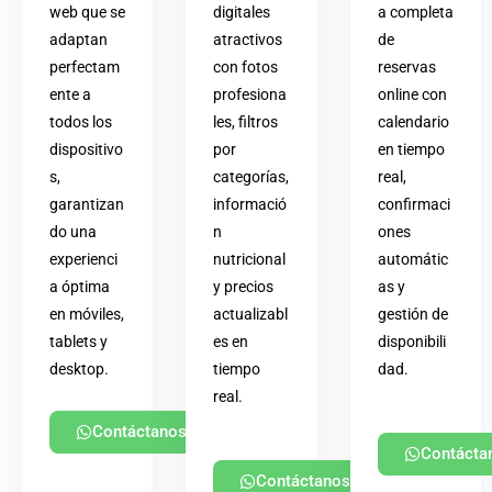
web que se
digitales
a completa
adaptan
atractivos
de
perfectam
con fotos
reservas
ente a
profesiona
online con
todos los
les, filtros
calendario
dispositivo
por
en tiempo
s,
categorías,
real,
garantizan
informació
confirmaci
do una
n
ones
experienci
nutricional
automátic
a óptima
y precios
as y
en móviles,
actualizabl
gestión de
tablets y
es en
disponibili
desktop.
tiempo
dad.
real.
Contáctanos
Contácta
Contáctanos