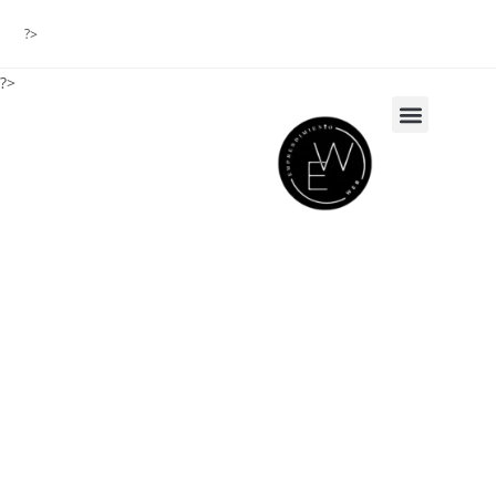
?>
?>