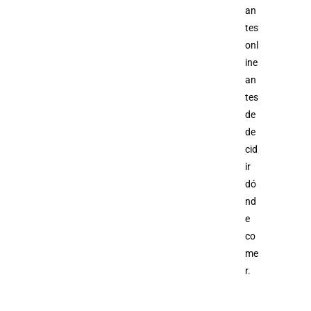
an
tes
onl
ine
an
tes
de
de
cid
ir
dó
nd
e
co
me
r.