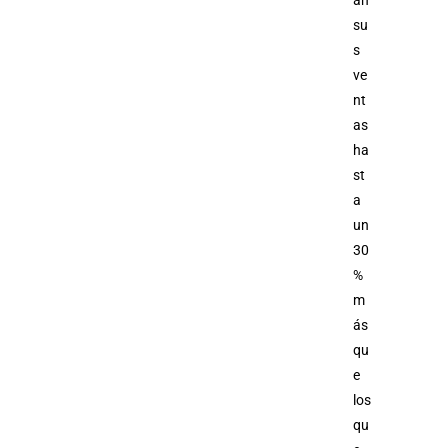
su
s
ve
nt
as
ha
st
a
un
30
%
m
ás
qu
e
los
qu