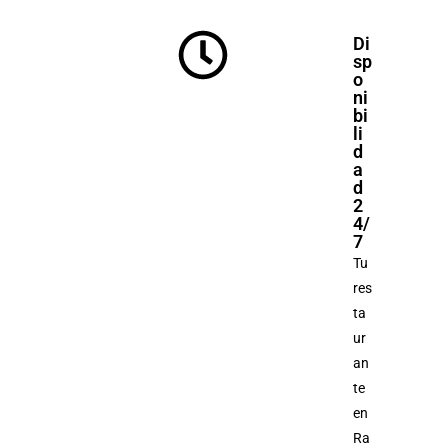
Di
sp
o
ni
bi
li
d
a
d
2
4/
7
Tu
res
ta
ur
an
te
en
Ra