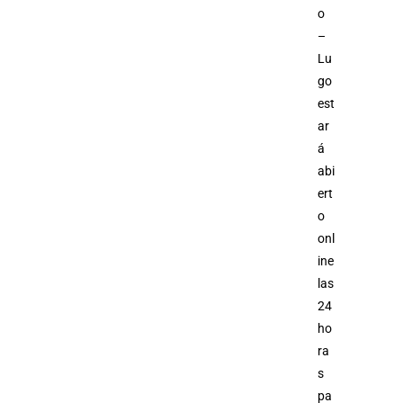
o
–
Lu
go
est
ar
á
abi
ert
o
onl
ine
las
24
ho
ra
s
pa