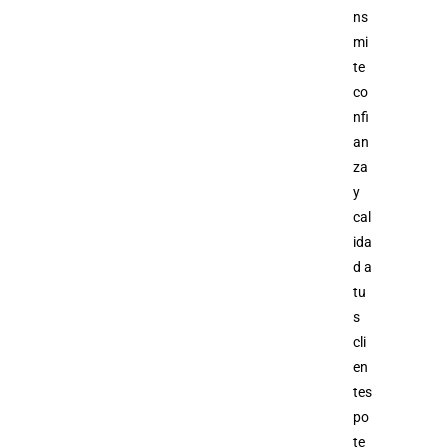
ns
mi
te
co
nfi
an
za
y
cal
ida
d a
tu
s
cli
en
tes
po
te