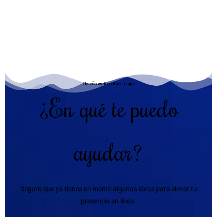
Diseño web en Rao - Lugo
¿En qué te puedo
ayudar?
Seguro que ya tienes en mente algunas ideas para elevar tu
presencia en línea.