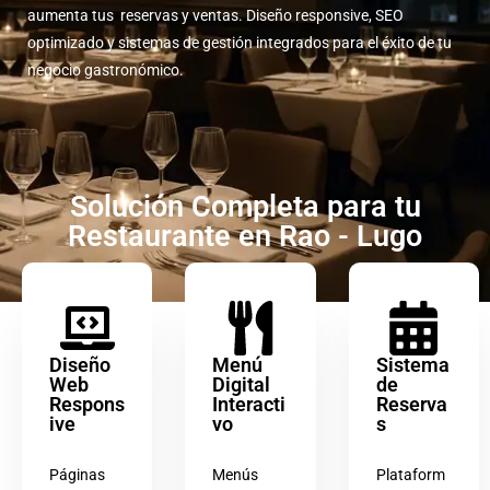
aumenta tus reservas y ventas. Diseño responsive, SEO
optimizado y sistemas de gestión integrados para el éxito de tu
negocio gastronómico.
Solución Completa para tu
Restaurante en Rao - Lugo
Diseño
Menú
Sistema
Web
Digital
de
Respons
Interacti
Reserva
ive
vo
s
Páginas
Menús
Plataform