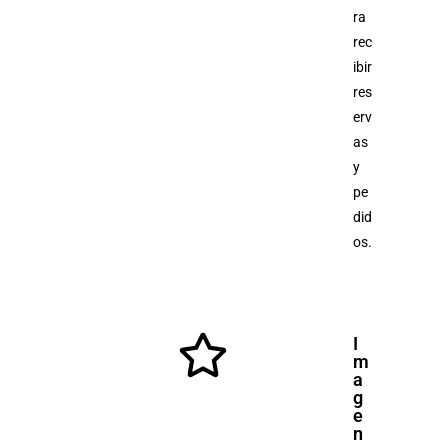
ra
rec
ibir
res
erv
as
y
pe
did
os.
I
m
a
g
e
n