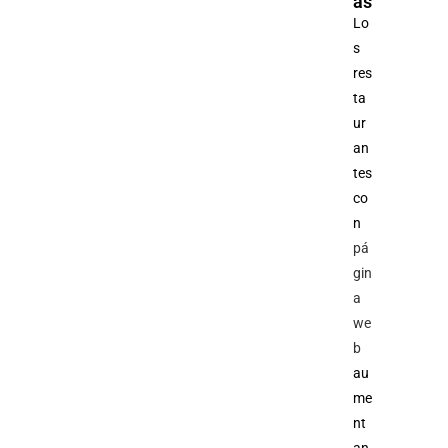
as
Lo
s
res
ta
ur
an
tes
co
n
pá
gin
a
we
b
au
me
nt
an