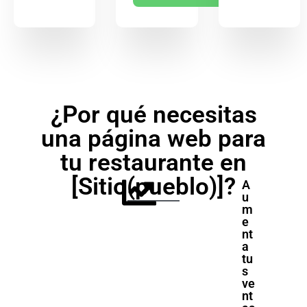
¿Por qué necesitas
una página web para
tu restaurante en
[Sitio(pueblo)]?
A
u
m
e
nt
a
tu
s
ve
nt