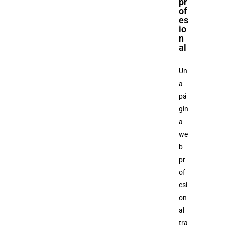
pr
of
es
io
n
al
Un
a
pá
gin
a
we
b
pr
of
esi
on
al
tra