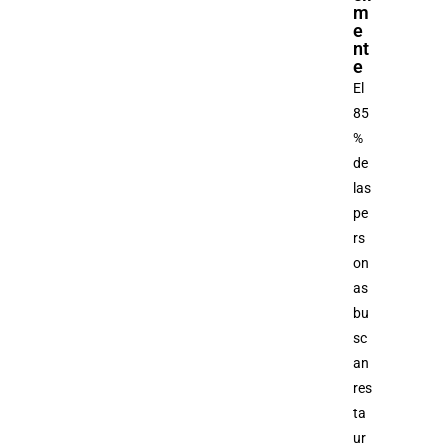
m
e
nt
e
El
85
%
de
las
pe
rs
on
as
bu
sc
an
res
ta
ur