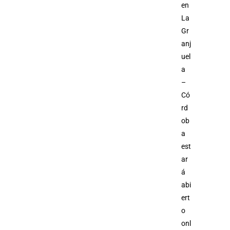
en
La
Gr
anj
uel
a
–
Có
rd
ob
a
est
ar
á
abi
ert
o
onl