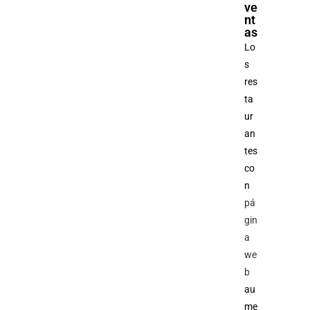
ve
nt
as
Lo
s
res
ta
ur
an
tes
co
n
pá
gin
a
we
b
au
me