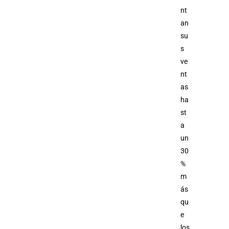
nt
an
su
s
ve
nt
as
ha
st
a
un
30
%
m
ás
qu
e
los