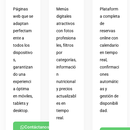
Páginas
Menús
Plataform
web que se
digitales
a completa
adaptan
atractivos
de
perfectam
con fotos
reservas
ente a
profesiona
online con
todos los
les, filtros
calendario
dispositivo
por
en tiempo
s,
categorías,
real,
garantizan
informació
confirmaci
do una
n
ones
experienci
nutricional
automátic
a óptima
y precios
as y
en móviles,
actualizabl
gestión de
tablets y
es en
disponibili
desktop.
tiempo
dad.
real.
Contáctanos