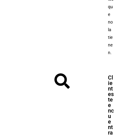
qu
e
no
la
tie
ne
n.
Cl
ie
nt
es
te
e
nc
u
e
nt
ra