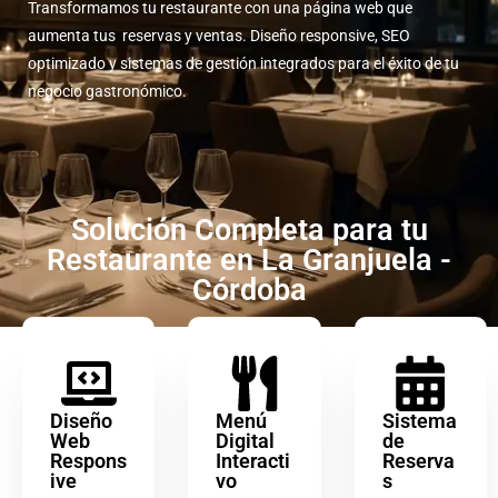
Transformamos tu restaurante con una página web que
aumenta tus reservas y ventas. Diseño responsive, SEO
optimizado y sistemas de gestión integrados para el éxito de tu
negocio gastronómico.
Solución Completa para tu
Restaurante en La Granjuela -
Córdoba
Diseño
Menú
Sistema
Web
Digital
de
Respons
Interacti
Reserva
ive
vo
s