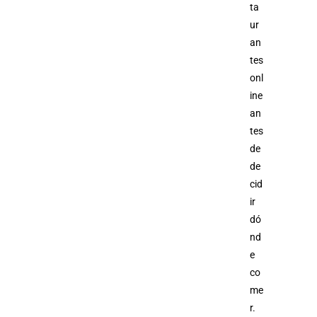
ta
ur
an
tes
onl
ine
an
tes
de
de
cid
ir
dó
nd
e
co
me
r.