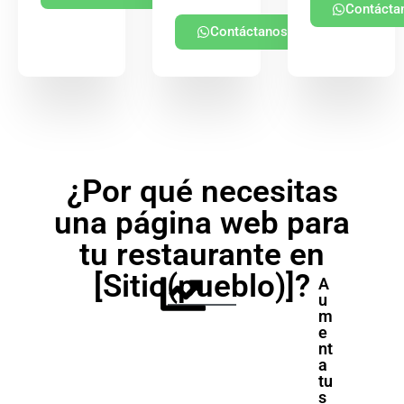
Contácta
Contáctanos
¿Por qué necesitas
una página web para
tu restaurante en
[Sitio(pueblo)]?
A
u
m
e
nt
a
tu
s