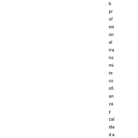
b
pr
of
esi
on
al
tra
ns
mi
te
co
nfi
an
za
y
cal
ida
d a