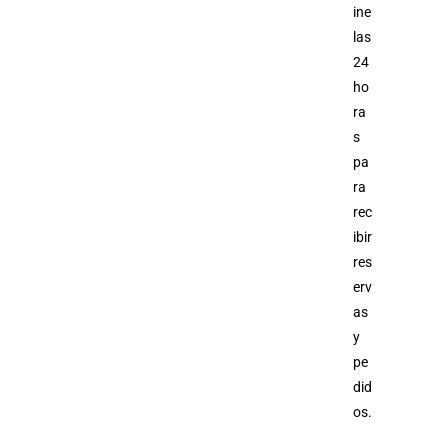
ine
las
24
ho
ra
s
pa
ra
rec
ibir
res
erv
as
y
pe
did
os.