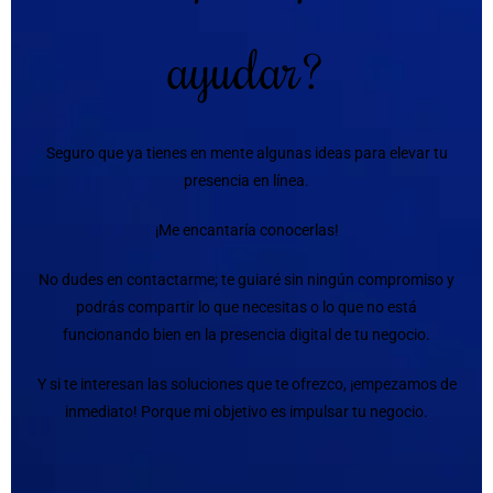
ayudar?
Seguro que ya tienes en mente algunas ideas para elevar tu
presencia en línea.
¡Me encantaría conocerlas!
No dudes en contactarme; te guiaré sin ningún compromiso y
podrás compartir lo que necesitas o lo que no está
funcionando bien en la presencia digital de tu negocio.
Y si te interesan las soluciones que te ofrezco, ¡empezamos de
inmediato! Porque mi objetivo es impulsar tu negocio.