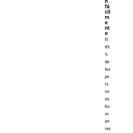
n
fá
cil
m
e
nt
e
El
85
%
de
las
pe
rs
on
as
bu
sc
an
res