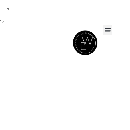
?>
?>