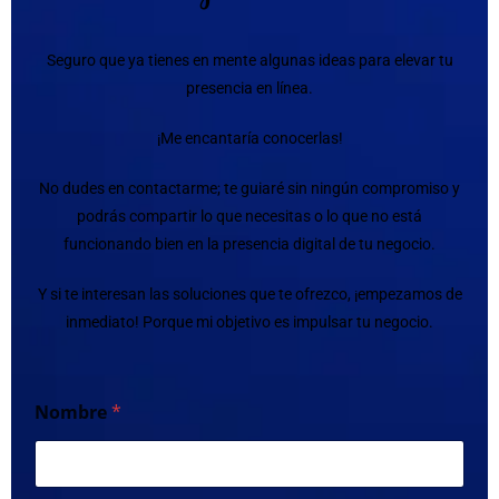
Seguro que ya tienes en mente algunas ideas para elevar tu
presencia en línea.
¡Me encantaría conocerlas!
No dudes en contactarme; te guiaré sin ningún compromiso y
podrás compartir lo que necesitas o lo que no está
funcionando bien en la presencia digital de tu negocio.
Y si te interesan las soluciones que te ofrezco, ¡empezamos de
inmediato! Porque mi objetivo es impulsar tu negocio.
Nombre
*