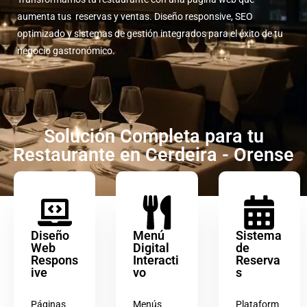
aumenta tus reservas y ventas. Diseño responsive, SEO
optimizado y sistemas de gestión integrados para el éxito de tu
negocio gastronómico.
Solución Completa para tu
Restaurante en Cerdeira - Orense
Diseño
Menú
Sistema
Web
Digital
de
Respons
Interacti
Reserva
ive
vo
s
Páginas
Menús
Plataform