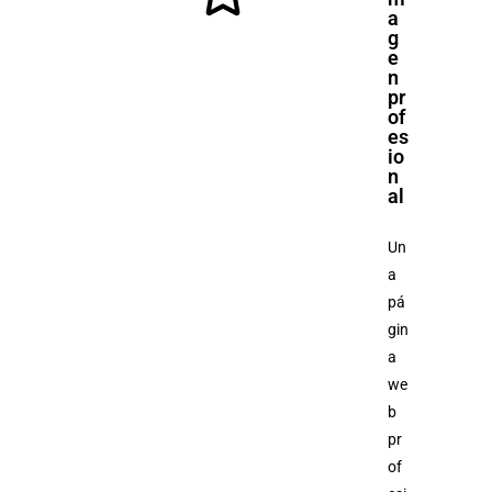
a
g
e
n
pr
of
es
io
n
al
Un
a
pá
gin
a
we
b
pr
of