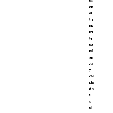
esi
on
al
tra
ns
mi
te
co
nfi
an
za
y
cal
ida
d a
tu
s
cli