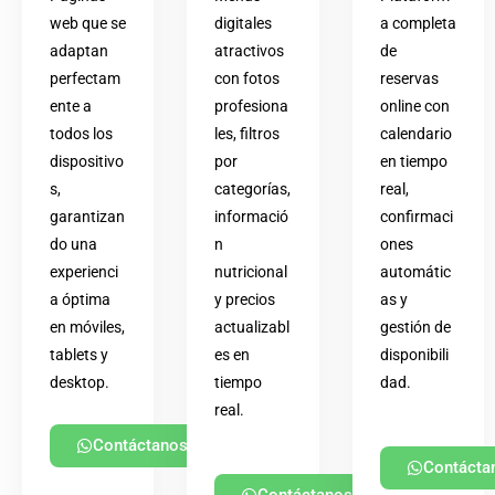
web que se
digitales
a completa
adaptan
atractivos
de
perfectam
con fotos
reservas
ente a
profesiona
online con
todos los
les, filtros
calendario
dispositivo
por
en tiempo
s,
categorías,
real,
garantizan
informació
confirmaci
do una
n
ones
experienci
nutricional
automátic
a óptima
y precios
as y
en móviles,
actualizabl
gestión de
tablets y
es en
disponibili
desktop.
tiempo
dad.
real.
Contáctanos
Contácta