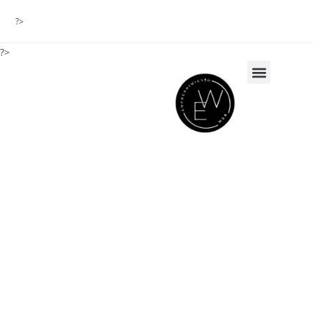
?>
?>