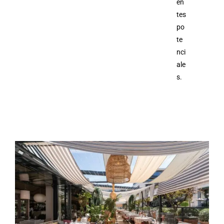
en
tes
po
te
nci
ale
s.