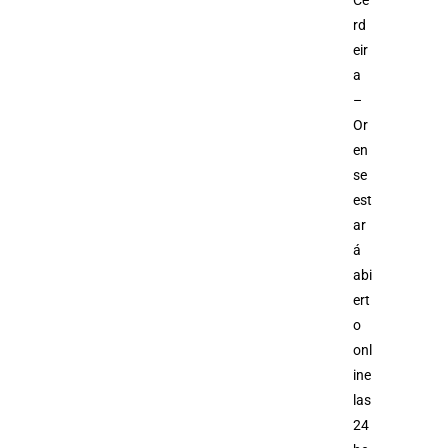
Ce
rd
eir
a
–
Or
en
se
est
ar
á
abi
ert
o
onl
ine
las
24