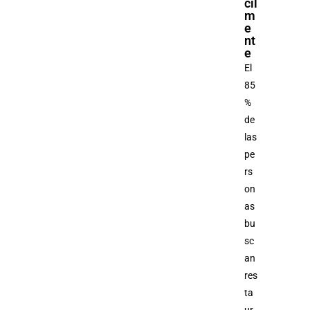
cil
m
e
nt
e
El
85
%
de
las
pe
rs
on
as
bu
sc
an
res
ta