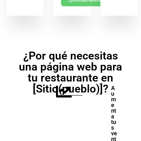
Contáctanos
¿Por qué necesitas
una página web para
tu restaurante en
[Sitio(pueblo)]?
A
u
m
e
nt
a
tu
s
ve
nt