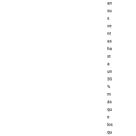
an
su
s
ve
nt
as
ha
st
a
un
30
%
m
ás
qu
e
los
qu