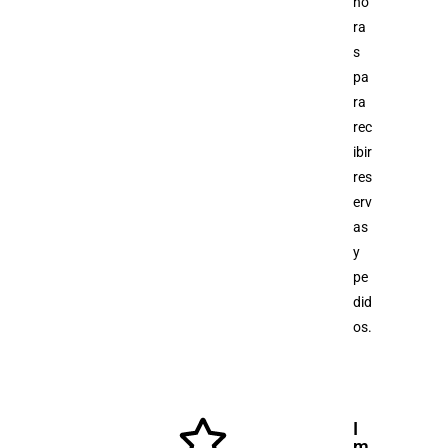
ho
ra
s
pa
ra
rec
ibir
res
erv
as
y
pe
did
os.
I
m