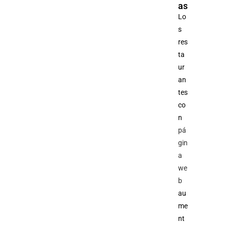
as
Lo
s
res
ta
ur
an
tes
co
n
pá
gin
a
we
b
au
me
nt