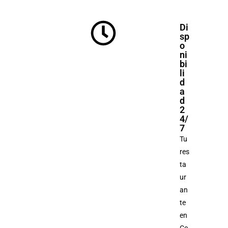
Di
sp
o
ni
bi
li
d
a
d
2
4/
7
Tu
res
ta
ur
an
te
en