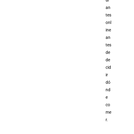
ur
an
tes
onl
ine
an
tes
de
de
cid
ir
dó
nd
e
co
me
r.