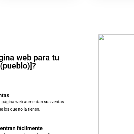
gina web para tu
o(pueblo)]?
ntas
n
página web
aumentan sus ventas
 los que no la tienen.
uentran fácilmente