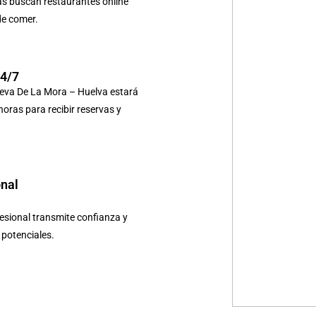
as buscan restaurantes online
de comer.
24/7
ueva De La Mora – Huelva estará
 horas para recibir reservas y
onal
sional transmite confianza y
s potenciales.