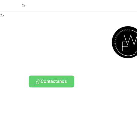
?>
?>
Contáctanos