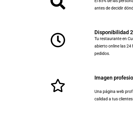
El 85% de las person
antes de decidir dón
Disponibilidad 
Tu restaurante en C
abierto online las 24
pedidos.
Imagen profesi
Una página web profe
calidad a tus cliente