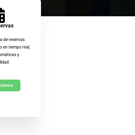
servas
a de reservas
o en tiempo real,
omáticas y
lidad.
ctanos