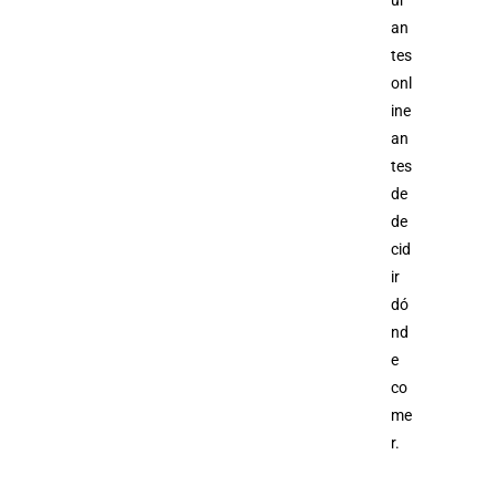
ur
an
tes
onl
ine
an
tes
de
de
cid
ir
dó
nd
e
co
me
r.