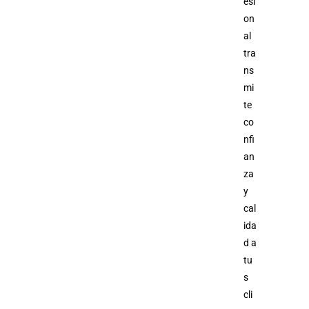
esi
on
al
tra
ns
mi
te
co
nfi
an
za
y
cal
ida
d a
tu
s
cli