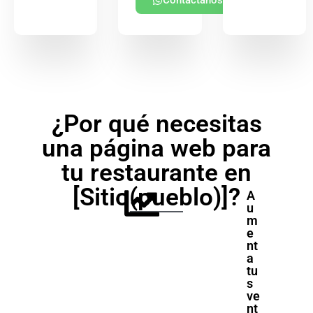
Contáctanos
¿Por qué necesitas
una página web para
tu restaurante en
[Sitio(pueblo)]?
A
u
m
e
nt
a
tu
s
ve
nt