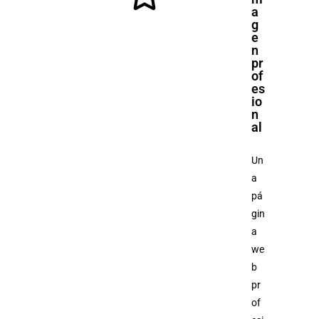
a
g
e
n
pr
of
es
io
n
al
Un
a
pá
gin
a
we
b
pr
of