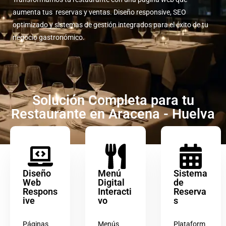
aumenta tus reservas y ventas. Diseño responsive, SEO
optimizado y sistemas de gestión integrados para el éxito de tu
negocio gastronómico.
Solución Completa para tu
Restaurante en Aracena - Huelva
Diseño
Menú
Sistema
Web
Digital
de
Respons
Interacti
Reserva
ive
vo
s
Páginas
Menús
Plataform