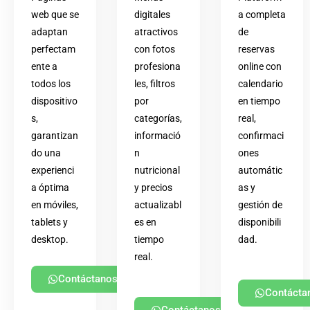
web que se
digitales
a completa
adaptan
atractivos
de
perfectam
con fotos
reservas
ente a
profesiona
online con
todos los
les, filtros
calendario
dispositivo
por
en tiempo
s,
categorías,
real,
garantizan
informació
confirmaci
do una
n
ones
experienci
nutricional
automátic
a óptima
y precios
as y
en móviles,
actualizabl
gestión de
tablets y
es en
disponibili
desktop.
tiempo
dad.
real.
Contáctanos
Contácta