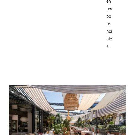
en
tes
po
te
nci
ale
s.