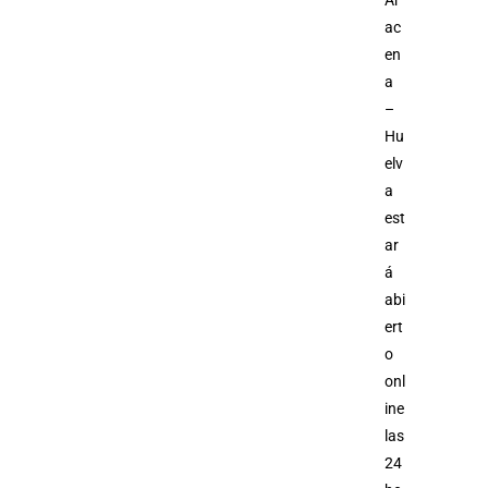
Ar
ac
en
a
–
Hu
elv
a
est
ar
á
abi
ert
o
onl
ine
las
24