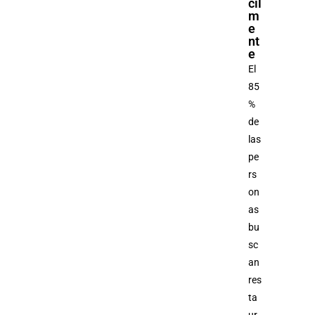
cil
m
e
nt
e
El
85
%
de
las
pe
rs
on
as
bu
sc
an
res
ta