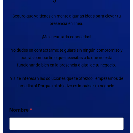
Seguro que ya tienes en mente algunas ideas para elevar tu
presencia en línea.
¡Me encantaría conocerlas!
No dudes en contactarme; te guiaré sin ningún compromiso y
podrás compartir lo que necesitas o lo que no está
funcionando bien en la presencia digital de tu negocio.
Y si te interesan las soluciones que te ofrezco, ¡empezamos de
inmediato! Porque mi objetivo es impulsar tu negocio.
Nombre
*