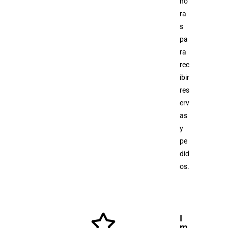
ho
ra
s
pa
ra
rec
ibir
res
erv
as
y
pe
did
os.
I
m