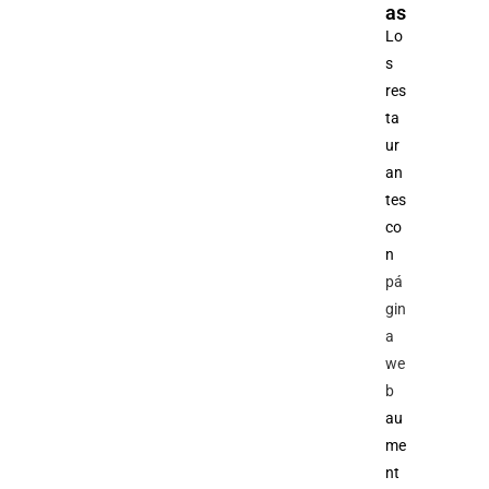
as
Lo
s
res
ta
ur
an
tes
co
n
pá
gin
a
we
b
au
me
nt