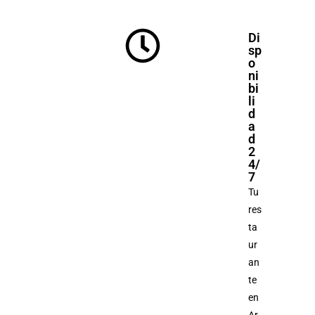
Di
sp
o
ni
bi
li
d
a
d
2
4/
7
Tu
res
ta
ur
an
te
en