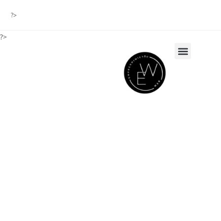
?>
?>