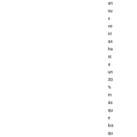
an
su
s
ve
nt
as
ha
st
a
un
30
%
m
ás
qu
e
los
qu