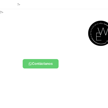
?>
?>
Contáctanos