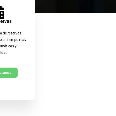
servas
a de reservas
o en tiempo real,
omáticas y
lidad.
ctanos