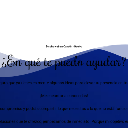
Diseño web en Candón - Huelva
¿En qué te puedo ayudar?
guro que ya tienes en mente algunas ideas para elevar tu presencia en lín
¡Me encantaría conocerlas!
compromiso y podrás compartir lo que necesitas o lo que no está funciona
 soluciones que te ofrezco, ¡empezamos de inmediato! Porque mi objetivo e