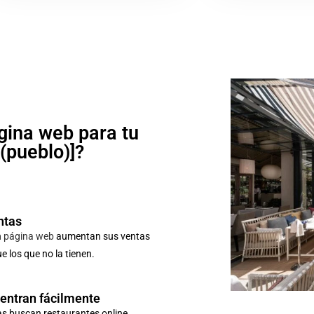
gina web para tu
o(pueblo)]?
ntas
n
página web
aumentan sus ventas
 los que no la tienen.
uentran fácilmente
as buscan restaurantes online