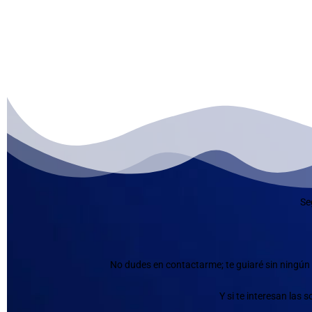
Se
No dudes en contactarme; te guiaré sin ningún 
Y si te interesan las