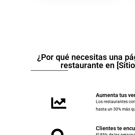
¿Por qué necesitas una pá
restaurante en [Siti
Aumenta tus ve
Los restaurantes co
hasta un 30% más que
Clientes te enc
El 85% de las person