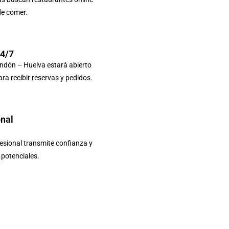
de comer.
24/7
ndón – Huelva estará abierto
ara recibir reservas y pedidos.
onal
sional transmite confianza y
s potenciales.