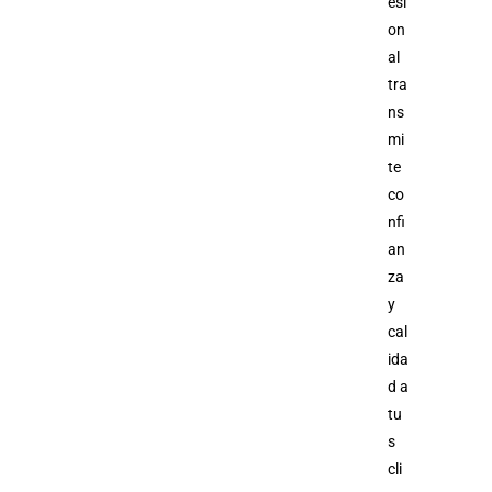
esi
on
al
tra
ns
mi
te
co
nfi
an
za
y
cal
ida
d a
tu
s
cli