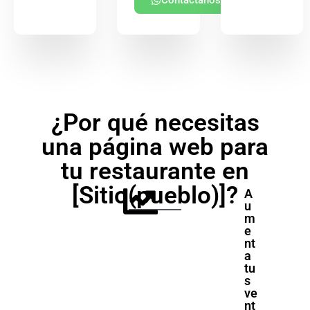
Contáctanos
¿Por qué necesitas
una página web para
tu restaurante en
[Sitio(pueblo)]?
A
u
m
e
nt
a
tu
s
ve
nt