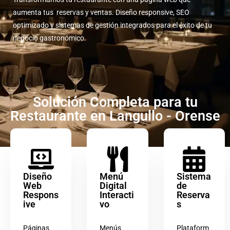
aumenta tus reservas y ventas. Diseño responsive, SEO
optimizado y sistemas de gestión integrados para el éxito de tu
negocio gastronómico.
Solución Completa para tu
Restaurante en Langullo - Orense
Diseño
Menú
Sistema
Web
Digital
de
Respons
Interacti
Reserva
ive
vo
s
Páginas
Menús
Plataform