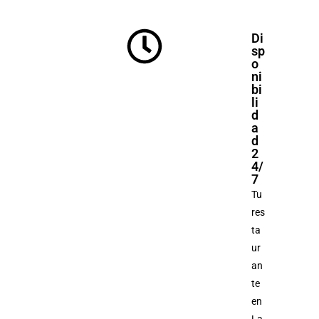
Di
sp
o
ni
bi
li
d
a
d
2
4/
7
Tu
res
ta
ur
an
te
en