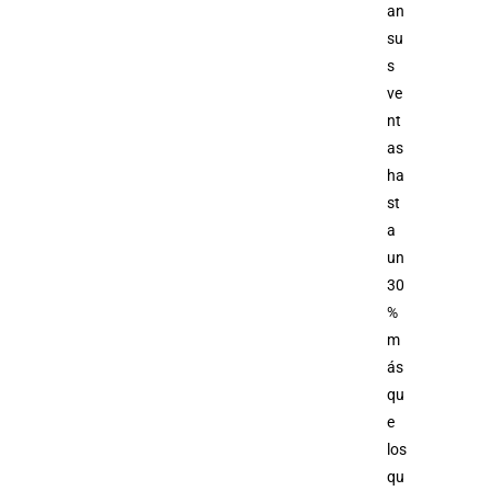
an
su
s
ve
nt
as
ha
st
a
un
30
%
m
ás
qu
e
los
qu