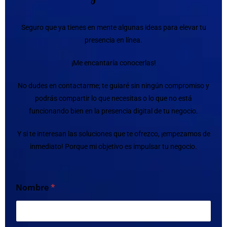
Seguro que ya tienes en mente algunas ideas para elevar tu
presencia en línea.
¡Me encantaría conocerlas!
No dudes en contactarme; te guiaré sin ningún compromiso y
podrás compartir lo que necesitas o lo que no está
funcionando bien en la presencia digital de tu negocio.
Y si te interesan las soluciones que te ofrezco, ¡empezamos de
inmediato! Porque mi objetivo es impulsar tu negocio.
Nombre
*