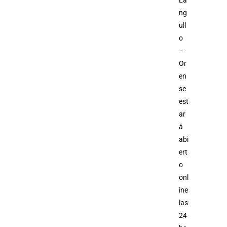
La
ng
ull
o
–
Or
en
se
est
ar
á
abi
ert
o
onl
ine
las
24