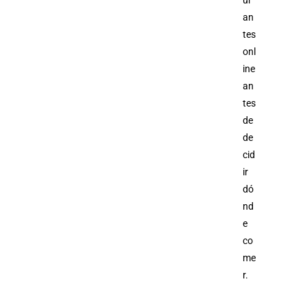
ur
an
tes
onl
ine
an
tes
de
de
cid
ir
dó
nd
e
co
me
r.