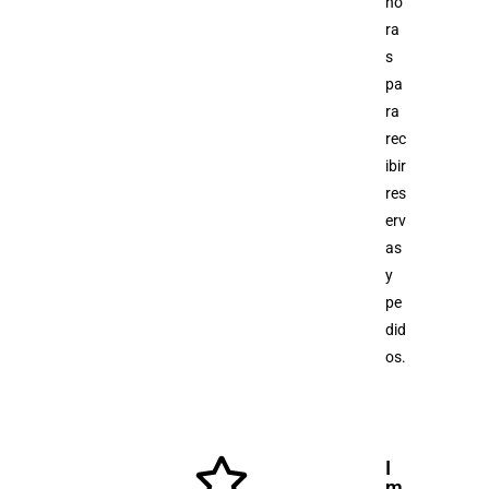
ho
ra
s
pa
ra
rec
ibir
res
erv
as
y
pe
did
os.
I
m