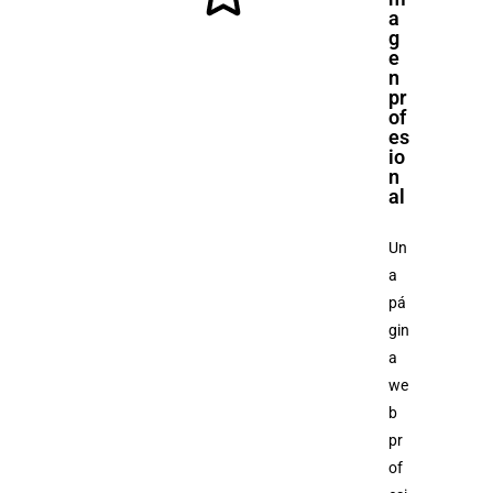
a
g
e
n
pr
of
es
io
n
al
Un
a
pá
gin
a
we
b
pr
of