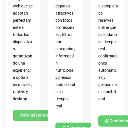
web que se
digitales
a completa
adaptan
atractivos
de
perfectam
con fotos
reservas
ente a
profesiona
online con
todos los
les, filtros
calendario
dispositivo
por
en tiempo
s,
categorías,
real,
garantizan
informació
confirmaci
do una
n
ones
experienci
nutricional
automátic
a óptima
y precios
as y
en móviles,
actualizabl
gestión de
tablets y
es en
disponibili
desktop.
tiempo
dad.
real.
Contáctanos
Contácta