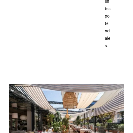
en
tes
po
te
nci
ale
s.