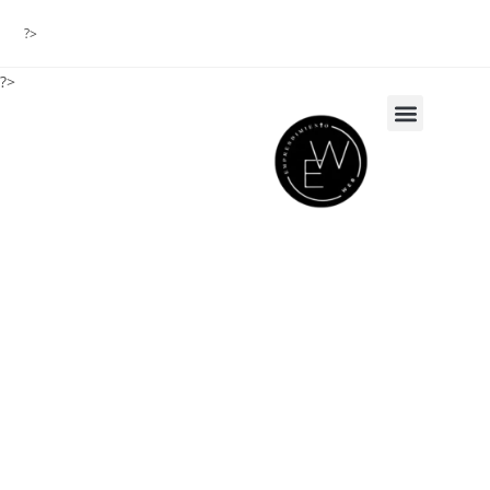
?>
?>