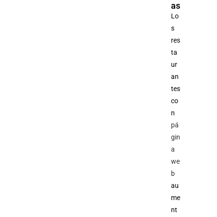
as
Lo
s
res
ta
ur
an
tes
co
n
pá
gin
a
we
b
au
me
nt