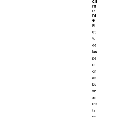
cil
m
e
nt
e
El
85
%
de
las
pe
rs
on
as
bu
sc
an
res
ta