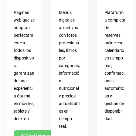
Páginas
Menús
Plataform
web que se
digitales
a completa
adaptan
atractivos
de
perfectam
con fotos
reservas
ente a
profesiona
online con
todos los
les, filtros
calendario
dispositivo
por
en tiempo
s,
categorías,
real,
garantizan
informació
confirmaci
do una
n
ones
experienci
nutricional
automátic
a óptima
y precios
as y
en móviles,
actualizabl
gestión de
tablets y
es en
disponibili
desktop.
tiempo
dad.
real.
Contáctanos