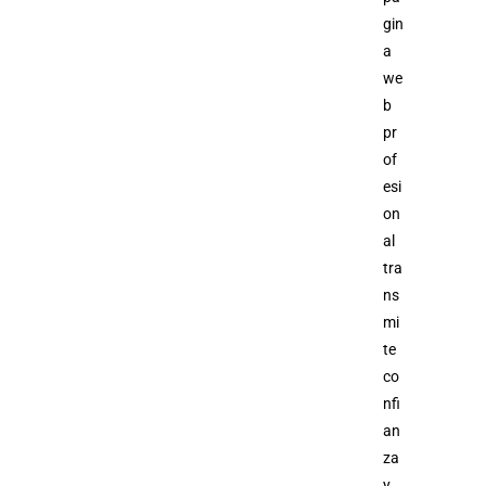
gin
a
we
b
pr
of
esi
on
al
tra
ns
mi
te
co
nfi
an
za
y