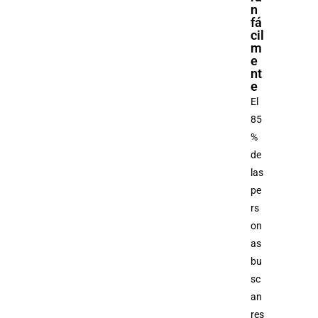
n
fá
cil
m
e
nt
e
El
85
%
de
las
pe
rs
on
as
bu
sc
an
res