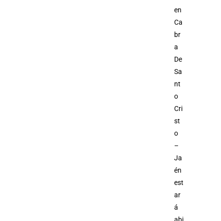
en
Ca
br
a
De
Sa
nt
o
Cri
st
o
–
Ja
én
est
ar
á
abi