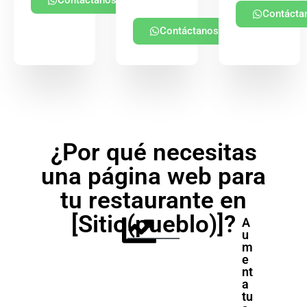
Contácta
Contáctanos
¿Por qué necesitas
una página web para
tu restaurante en
[Sitio(pueblo)]?
A
u
m
e
nt
a
tu