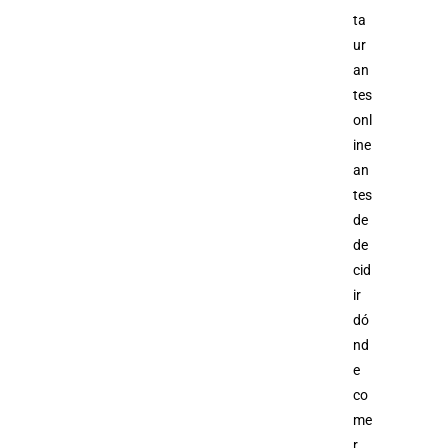
ta
ur
an
tes
onl
ine
an
tes
de
de
cid
ir
dó
nd
e
co
me
r.