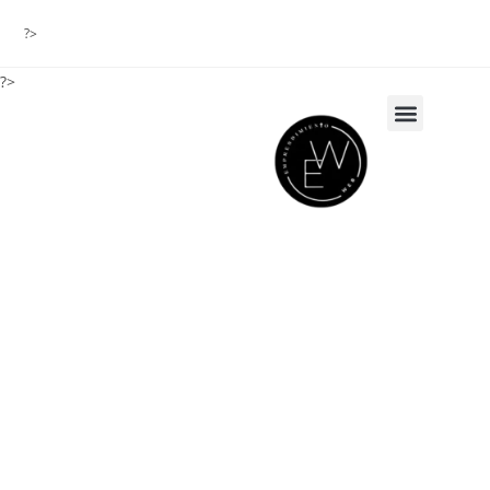
?>
?>