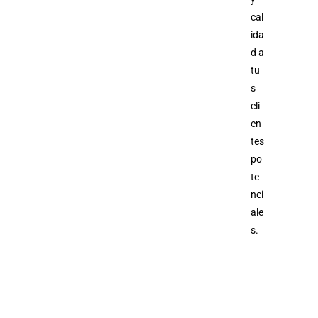
cal
ida
d a
tu
s
cli
en
tes
po
te
nci
ale
s.