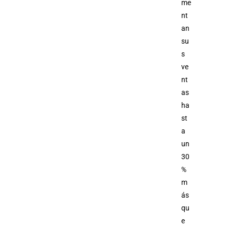
me
nt
an
su
s
ve
nt
as
ha
st
a
un
30
%
m
ás
qu
e