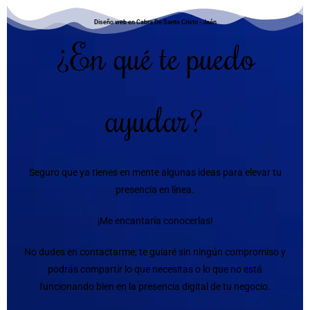
Diseño web en Cabra De Santo Cristo - Jaén
¿En qué te puedo
ayudar?
Seguro que ya tienes en mente algunas ideas para elevar tu
presencia en línea.
¡Me encantaría conocerlas!
No dudes en contactarme; te guiaré sin ningún compromiso y
podrás compartir lo que necesitas o lo que no está
funcionando bien en la presencia digital de tu negocio.