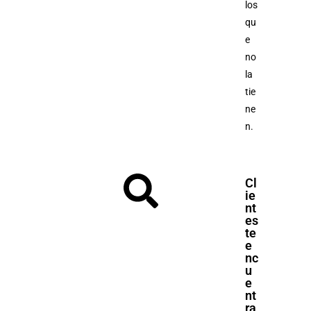
los
qu
e
no
la
tie
ne
n.
Cl
ie
nt
es
te
e
nc
u
e
nt
ra