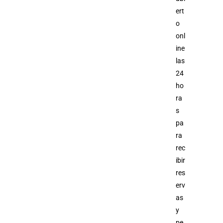
ert
o
onl
ine
las
24
ho
ra
s
pa
ra
rec
ibir
res
erv
as
y
pe