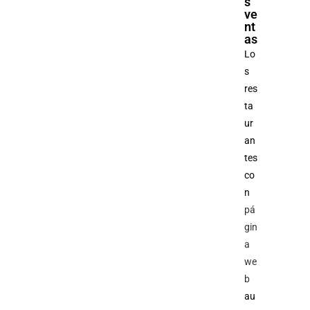
s
ve
nt
as
Lo
s
res
ta
ur
an
tes
co
n
pá
gin
a
we
b
au