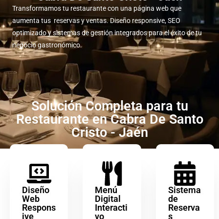
Transformamos tu restaurante con una página web que
aumenta tus reservas y ventas. Diseño responsive, SEO
optimizado y sistemas de gestión integrados para el éxito de tu
negocio gastronómico.
Solución Completa para tu
Restaurante en Cabra De Santo
Cristo - Jaén
Diseño
Menú
Sistema
Web
Digital
de
Respons
Interacti
Reserva
ive
vo
s