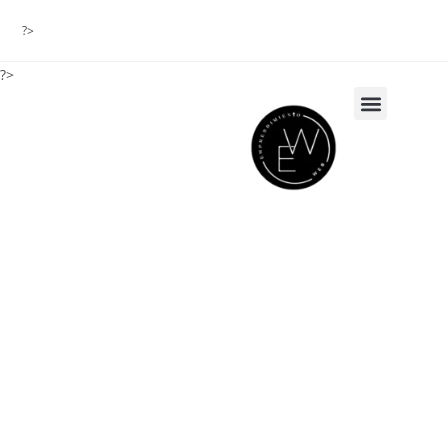
?>
?>