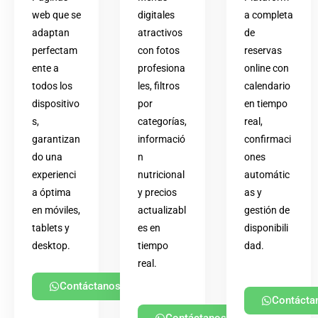
web que se
digitales
a completa
adaptan
atractivos
de
perfectam
con fotos
reservas
ente a
profesiona
online con
todos los
les, filtros
calendario
dispositivo
por
en tiempo
s,
categorías,
real,
garantizan
informació
confirmaci
do una
n
ones
experienci
nutricional
automátic
a óptima
y precios
as y
en móviles,
actualizabl
gestión de
tablets y
es en
disponibili
desktop.
tiempo
dad.
real.
Contáctanos
Contácta