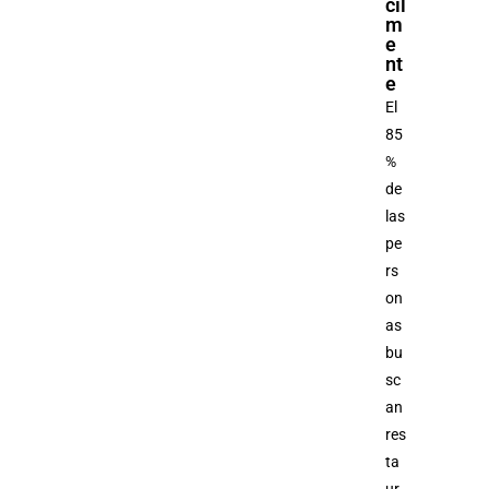
cil
m
e
nt
e
El
85
%
de
las
pe
rs
on
as
bu
sc
an
res
ta