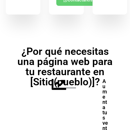
Contáctanos
¿Por qué necesitas
una página web para
tu restaurante en
[Sitio(pueblo)]?
A
u
m
e
nt
a
tu
s
ve
nt