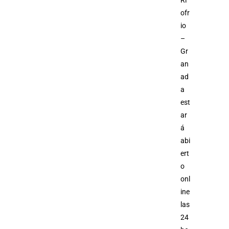
Ri
ofr
io
–
Gr
an
ad
a
est
ar
á
abi
ert
o
onl
ine
las
24