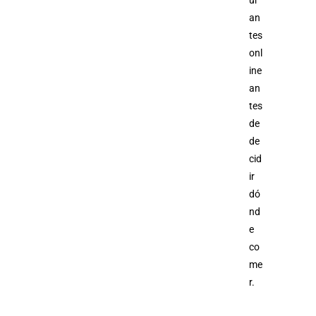
ur
an
tes
onl
ine
an
tes
de
de
cid
ir
dó
nd
e
co
me
r.