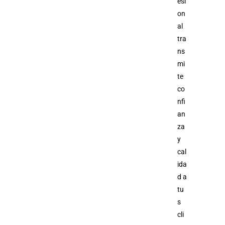
esi
on
al
tra
ns
mi
te
co
nfi
an
za
y
cal
ida
d a
tu
s
cli