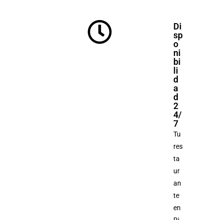
Di
sp
o
ni
bi
li
d
a
d
2
4/
7
Tu
res
ta
ur
an
te
en