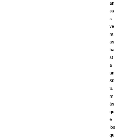
an
su
s
ve
nt
as
ha
st
a
un
30
%
m
ás
qu
e
los
qu