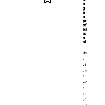
a
g
e
n
pr
of
es
io
n
al
Un
a
pá
gin
a
we
b
pr
of