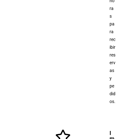
ho
ra
s
pa
ra
rec
ibir
res
erv
as
y
pe
did
os.
I
m