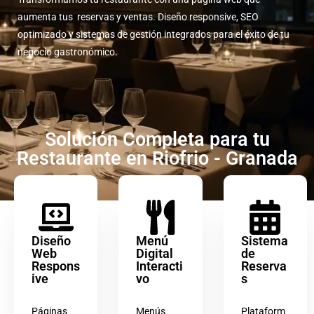
aumenta tus reservas y ventas. Diseño responsive, SEO
optimizado y sistemas de gestión integrados para el éxito de tu
negocio gastronómico.
Solución Completa para tu
Restaurante en Riofrio - Granada
Diseño
Menú
Sistema
Web
Digital
de
Respons
Interacti
Reserva
ive
vo
s
Páginas
Menús
Plataform