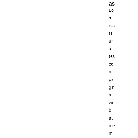
as
Lo
s
res
ta
ur
an
tes
co
n
pá
gin
a
we
b
au
me
nt