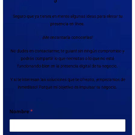
Seguro que ya tienes en mente algunas ideas para elevar tu
presencia en línea.
¡Me encantaría conocerlas!
No dudes en contactarme; te guiaré sin ningún compromiso y
podrás compartir lo que necesitas o lo que no está
funcionando bien en la presencia digital de tu negocio.
Y si te interesan las soluciones que te ofrezco, ¡empezamos de
inmediato! Porque mi objetivo es impulsar tu negocio.
Nombre
*