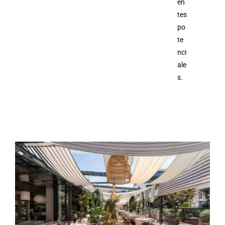
en
tes
po
te
nci
ale
s.