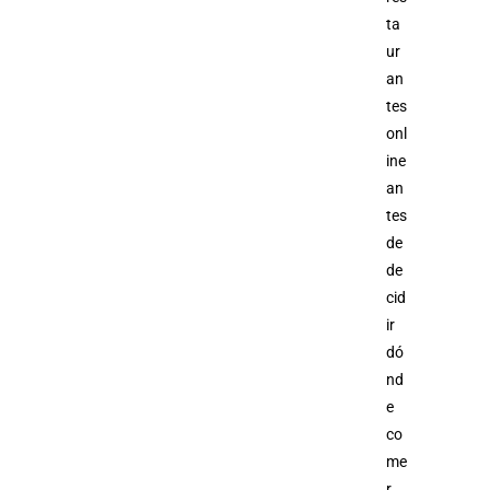
ta
ur
an
tes
onl
ine
an
tes
de
de
cid
ir
dó
nd
e
co
me
r.