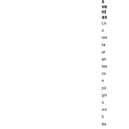
s
ve
nt
as
Lo
s
res
ta
ur
an
tes
co
n
pá
gin
a
we
b
au