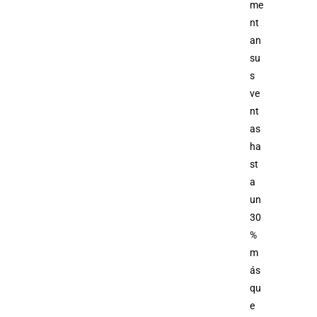
me
nt
an
su
s
ve
nt
as
ha
st
a
un
30
%
m
ás
qu
e