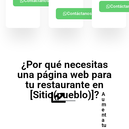
Contáctanos
Contácta
Contáctanos
¿Por qué necesitas
una página web para
tu restaurante en
[Sitio(pueblo)]?
A
u
m
e
nt
a
tu