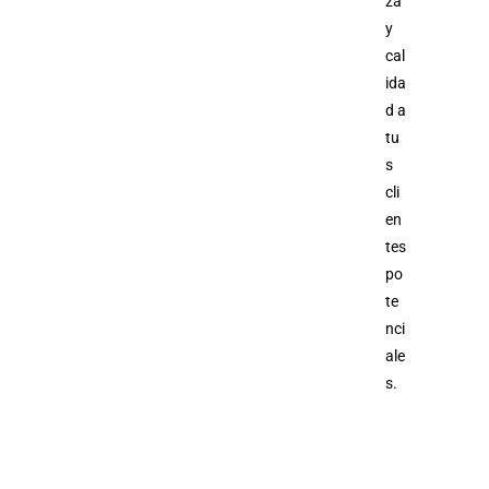
za
y
cal
ida
d a
tu
s
cli
en
tes
po
te
nci
ale
s.