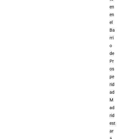
en
en
el
Ba
rri
o
de
Pr
os
pe
rid
ad
M
ad
rid
est
ar
á