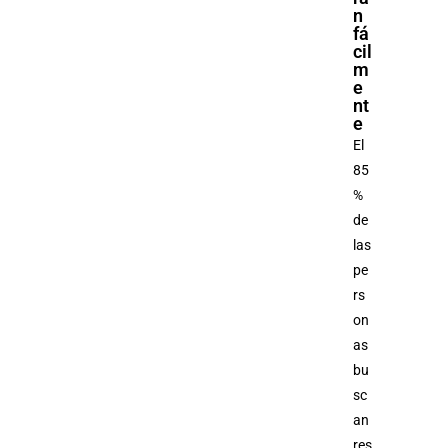
n
fá
cil
m
e
nt
e
El
85
%
de
las
pe
rs
on
as
bu
sc
an
res