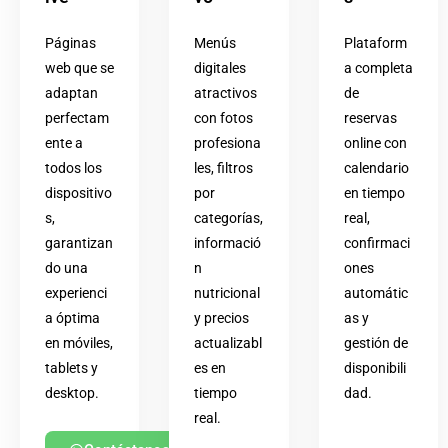
Páginas
Menús
Plataform
web que se
digitales
a completa
adaptan
atractivos
de
perfectam
con fotos
reservas
ente a
profesiona
online con
todos los
les, filtros
calendario
dispositivo
por
en tiempo
s,
categorías,
real,
garantizan
informació
confirmaci
do una
n
ones
experienci
nutricional
automátic
a óptima
y precios
as y
en móviles,
actualizabl
gestión de
tablets y
es en
disponibili
desktop.
tiempo
dad.
real.