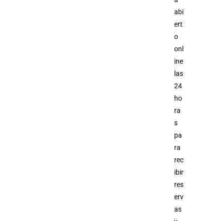
abi
ert
o
onl
ine
las
24
ho
ra
s
pa
ra
rec
ibir
res
erv
as