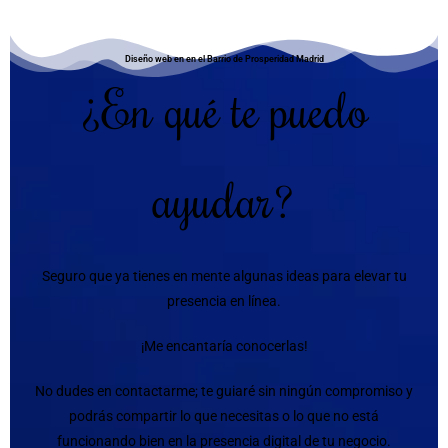
Diseño web en en el Barrio de Prosperidad Madrid
¿En qué te puedo
ayudar?
Seguro que ya tienes en mente algunas ideas para elevar tu
presencia en línea.
¡Me encantaría conocerlas!
No dudes en contactarme; te guiaré sin ningún compromiso y
podrás compartir lo que necesitas o lo que no está
funcionando bien en la presencia digital de tu negocio.