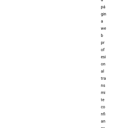
pá
gin
a
we
b
pr
of
esi
on
al
tra
ns
mi
te
co
nfi
an