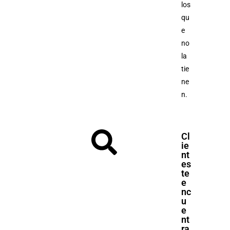
los
qu
e
no
la
tie
ne
n.
Cl
ie
nt
es
te
e
nc
u
e
nt
ra