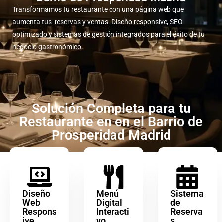
Transformamos tu restaurante con una página web que
aumenta tus reservas y ventas. Diseño responsive, SEO
optimizado y sistemas de gestión integrados para el éxito de tu
negocio gastronómico.
Solución Completa para tu
Restaurante en en el Barrio de
Prosperidad Madrid
Diseño
Menú
Sistema
Web
Digital
de
Respons
Interacti
Reserva
ive
vo
s