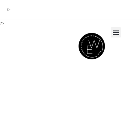
?>
?>