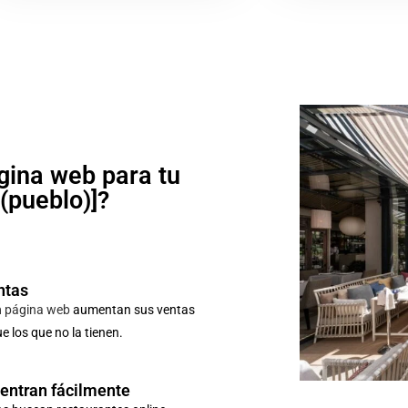
gina web para tu
o(pueblo)]?
ntas
n
página web
aumentan sus ventas
 los que no la tienen.
uentran fácilmente