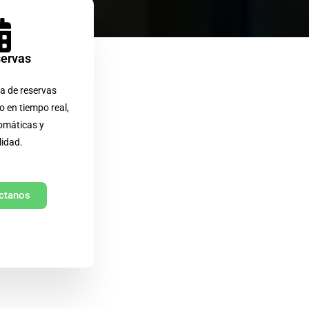
servas
a de reservas
o en tiempo real,
omáticas y
lidad.
ctanos