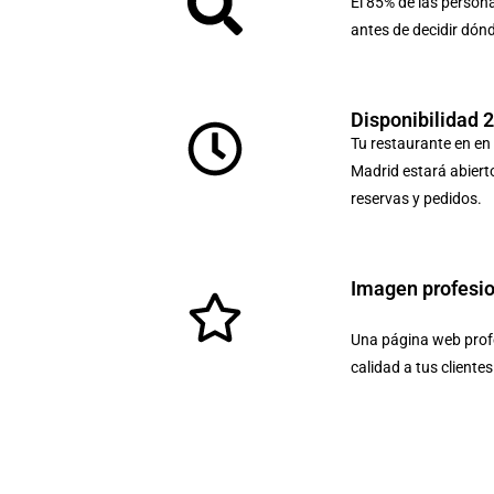
El 85% de las person
antes de decidir dón
Disponibilidad 
Tu restaurante en en 
Madrid estará abierto
reservas y pedidos.
Imagen profesi
Una página web profe
calidad a tus cliente