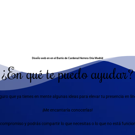
Diseño web en en el Barrio de Cardenal Herrera Oria Madrid
¿En qué te puedo ayudar?
guro que ya tienes en mente algunas ideas para elevar tu presencia en lín
¡Me encantaría conocerlas!
compromiso y podrás compartir lo que necesitas o lo que no está funciona