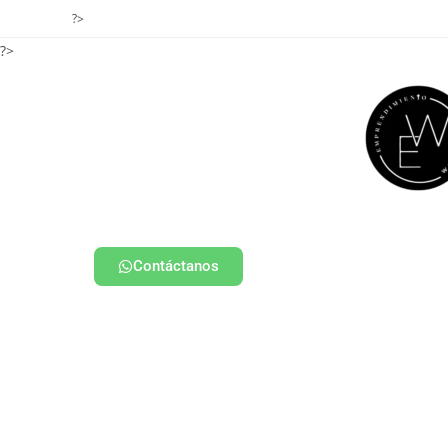
?>
?>
Contáctanos