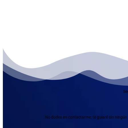
Se
No dudes en contactarme; te guiaré sin ningún 