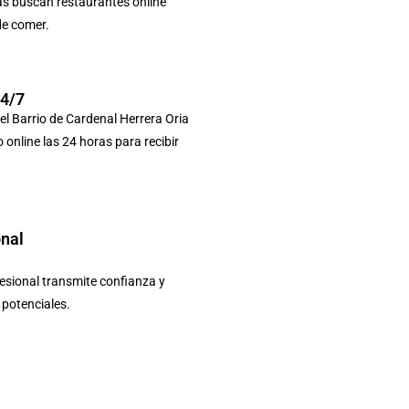
as buscan restaurantes online
de comer.
24/7
el Barrio de Cardenal Herrera Oria
 online las 24 horas para recibir
onal
sional transmite confianza y
s potenciales.