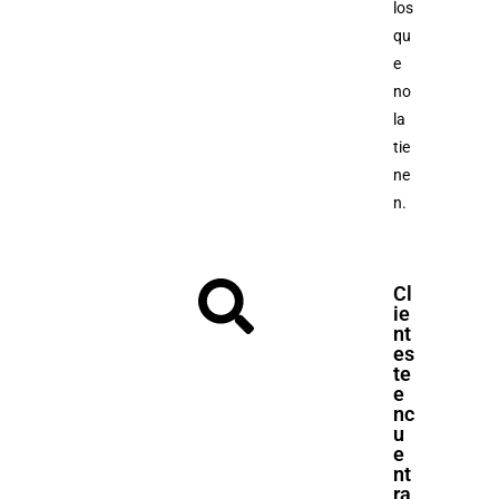
los
qu
e
no
la
tie
ne
n.
Cl
ie
nt
es
te
e
nc
u
e
nt
ra