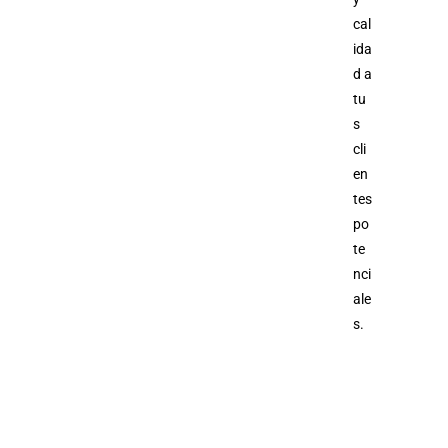
cal
ida
d a
tu
s
cli
en
tes
po
te
nci
ale
s.