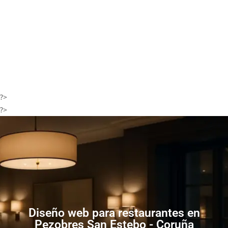
?>
?>
Diseño web para restaurantes en
Pezobres San Estebo - Coruña