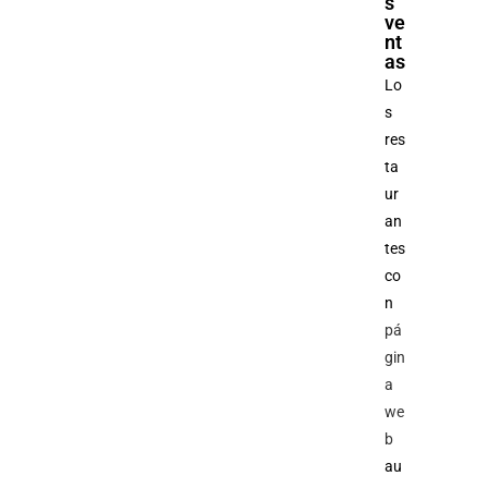
s
ve
nt
as
Lo
s
res
ta
ur
an
tes
co
n
pá
gin
a
we
b
au