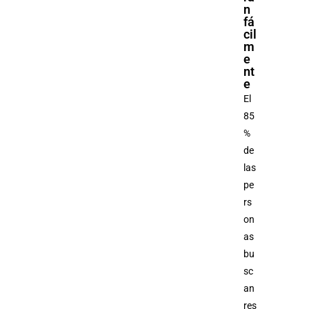
n
fá
cil
m
e
nt
e
El
85
%
de
las
pe
rs
on
as
bu
sc
an
res