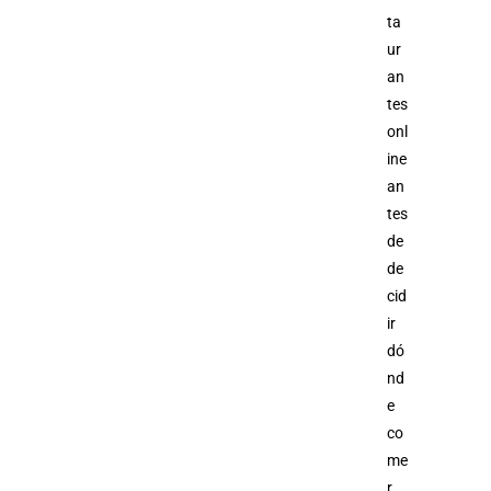
ta
ur
an
tes
onl
ine
an
tes
de
de
cid
ir
dó
nd
e
co
me
r.