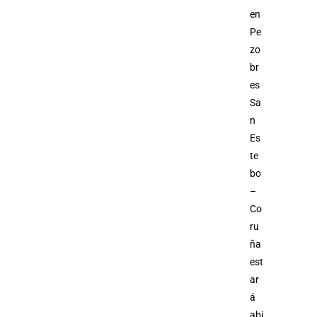
en
Pe
zo
br
es
Sa
n
Es
te
bo
–
Co
ru
ña
est
ar
á
abi