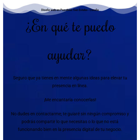
Diseño web en Pezobres San Estebo - Coruña
¿En qué te puedo
ayudar?
Seguro que ya tienes en mente algunas ideas para elevar tu
presencia en línea.
¡Me encantaría conocerlas!
No dudes en contactarme; te guiaré sin ningún compromiso y
podrás compartir lo que necesitas o lo que no está
funcionando bien en la presencia digital de tu negocio.