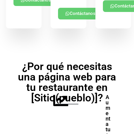
Contácta
Contáctanos
¿Por qué necesitas
una página web para
tu restaurante en
[Sitio(pueblo)]?
A
u
m
e
nt
a
tu