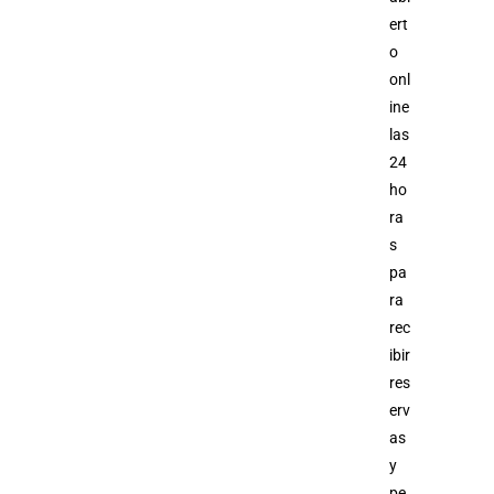
ert
o
onl
ine
las
24
ho
ra
s
pa
ra
rec
ibir
res
erv
as
y
pe