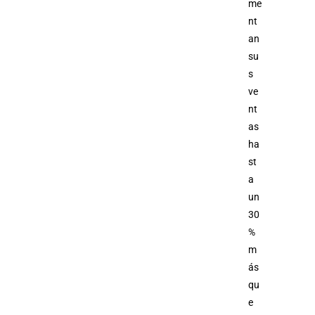
me
nt
an
su
s
ve
nt
as
ha
st
a
un
30
%
m
ás
qu
e