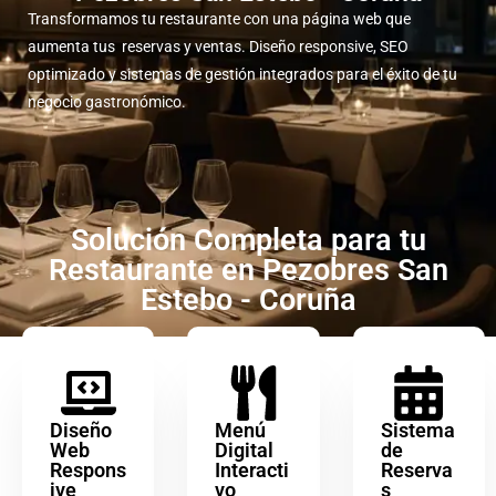
Transformamos tu restaurante con una página web que
aumenta tus reservas y ventas. Diseño responsive, SEO
optimizado y sistemas de gestión integrados para el éxito de tu
negocio gastronómico.
Solución Completa para tu
Restaurante en Pezobres San
Estebo - Coruña
Diseño
Menú
Sistema
Web
Digital
de
Respons
Interacti
Reserva
ive
vo
s