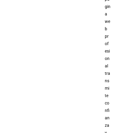
gin
a
we
b
pr
of
esi
on
al
tra
ns
mi
te
co
nfi
an
za
y