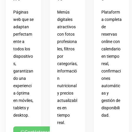
Páginas
Menús
Plataform
web que se
digitales
a completa
adaptan
atractivos
de
perfectam
con fotos
reservas
ente a
profesiona
online con
todos los
les, filtros
calendario
dispositivo
por
en tiempo
s,
categorías,
real,
garantizan
informació
confirmaci
do una
n
ones
experienci
nutricional
automátic
a óptima
y precios
as y
en móviles,
actualizabl
gestión de
tablets y
es en
disponibili
desktop.
tiempo
dad.
real.
Contáctanos