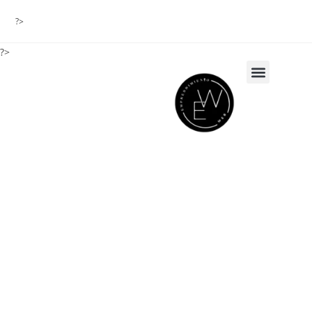
?>
?>