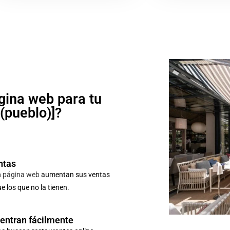
gina web para tu
o(pueblo)]?
ntas
n
página web
aumentan sus ventas
 los que no la tienen.
uentran fácilmente