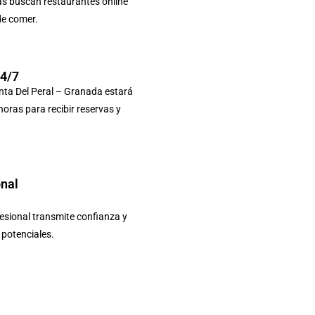
as buscan restaurantes online
de comer.
24/7
nta Del Peral – Granada estará
 horas para recibir reservas y
onal
sional transmite confianza y
s potenciales.