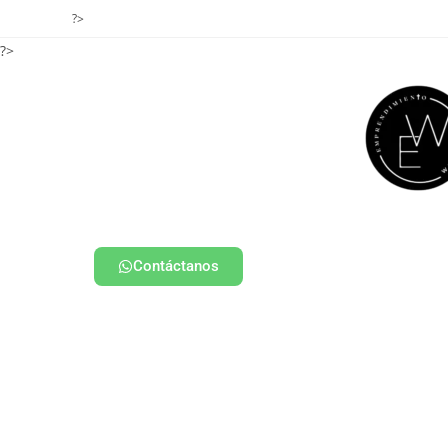
?>
?>
Contáctanos