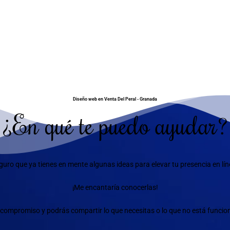
Diseño web en Venta Del Peral - Granada
¿En qué te puedo ayudar?
guro que ya tienes en mente algunas ideas para elevar tu presencia en lín
¡Me encantaría conocerlas!
compromiso y podrás compartir lo que necesitas o lo que no está funciona