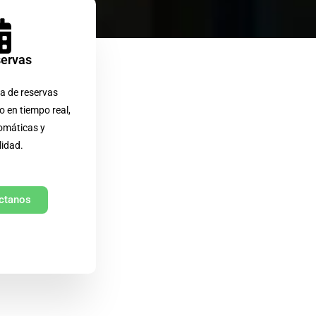
servas
a de reservas
o en tiempo real,
omáticas y
lidad.
ctanos