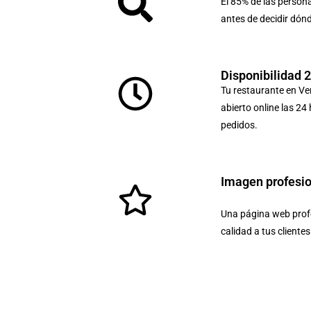
El 85% de las person
antes de decidir dón
Disponibilidad 
Tu restaurante en Ve
abierto online las 24
pedidos.
Imagen profesi
Una página web profe
calidad a tus cliente