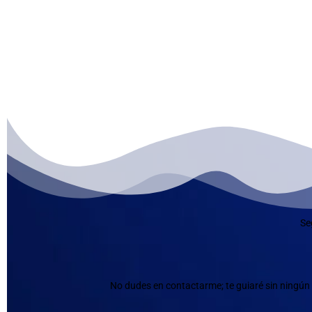
Se
No dudes en contactarme; te guiaré sin ningún 