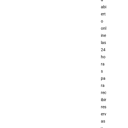
abi
ert
o
onl
ine
las
24
ho
ra
s
pa
ra
rec
ibir
res
erv
as