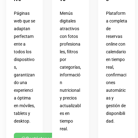
Páginas
Menús
Plataform
web que se
digitales
a completa
adaptan
atractivos
de
perfectam
con fotos
reservas
ente a
profesiona
online con
todos los
les, filtros
calendario
dispositivo
por
en tiempo
s,
categorías,
real,
garantizan
informació
confirmaci
do una
n
ones
experienci
nutricional
automátic
a óptima
y precios
as y
en móviles,
actualizabl
gestión de
tablets y
es en
disponibili
desktop.
tiempo
dad.
real.