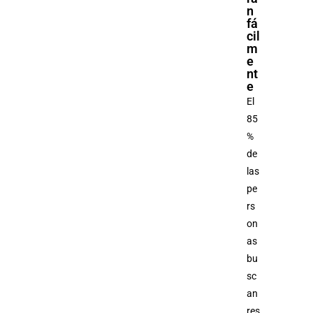
n
fá
cil
m
e
nt
e
El
85
%
de
las
pe
rs
on
as
bu
sc
an
res