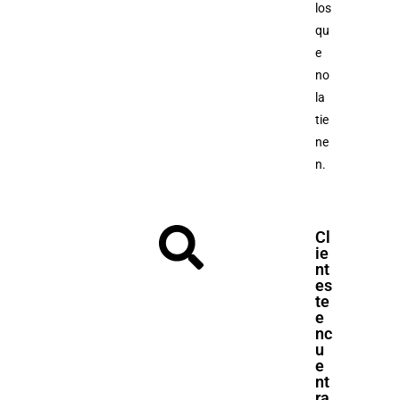
los
qu
e
no
la
tie
ne
n.
Cl
ie
nt
es
te
e
nc
u
e
nt
ra