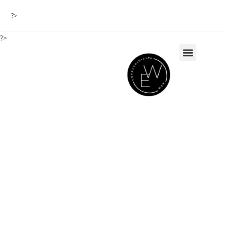
?>
?>