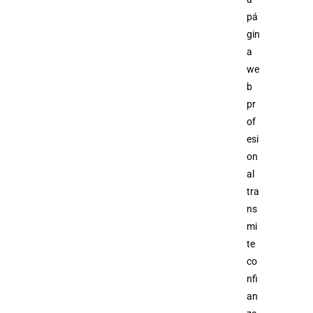
pá
gin
a
we
b
pr
of
esi
on
al
tra
ns
mi
te
co
nfi
an