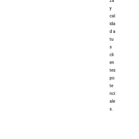
za
y
cal
ida
d a
tu
s
cli
en
tes
po
te
nci
ale
s.