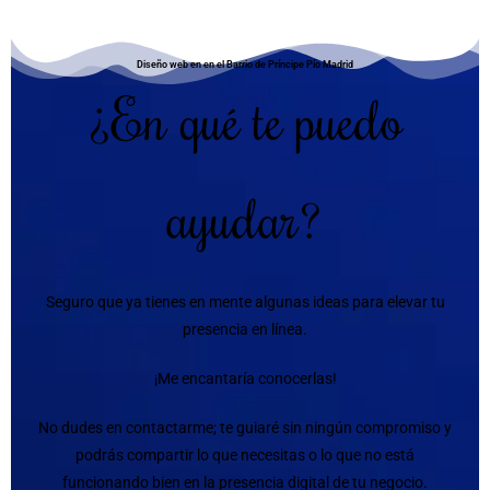
Diseño web en en el Barrio de Príncipe Pío Madrid
¿En qué te puedo
ayudar?
Seguro que ya tienes en mente algunas ideas para elevar tu
presencia en línea.
¡Me encantaría conocerlas!
No dudes en contactarme; te guiaré sin ningún compromiso y
podrás compartir lo que necesitas o lo que no está
funcionando bien en la presencia digital de tu negocio.