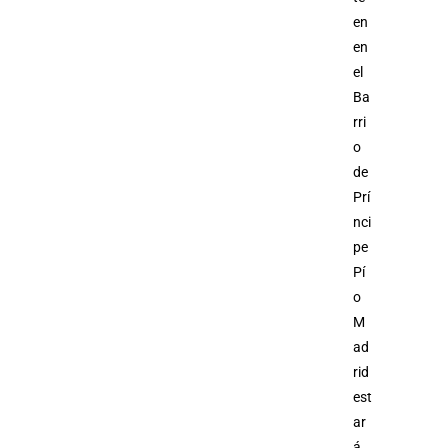
en
en
el
Ba
rri
o
de
Prí
nci
pe
Pí
o
M
ad
rid
est
ar
á