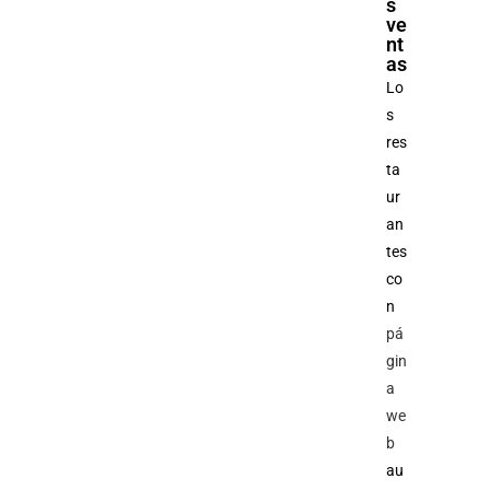
s
ve
nt
as
Lo
s
res
ta
ur
an
tes
co
n
pá
gin
a
we
b
au