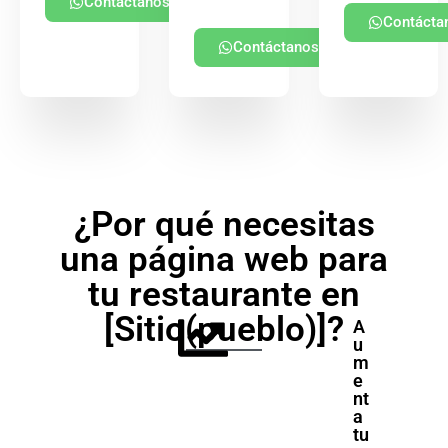
Contáctanos
Contácta
Contáctanos
¿Por qué necesitas
una página web para
tu restaurante en
[Sitio(pueblo)]?
A
u
m
e
nt
a
tu