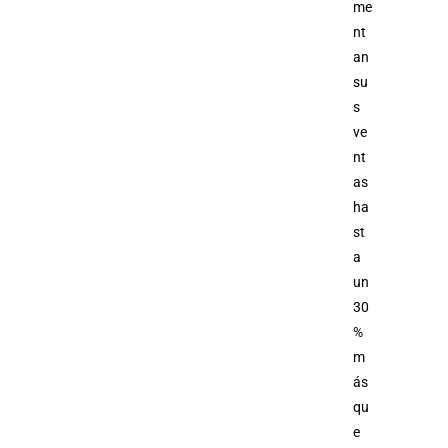
me
nt
an
su
s
ve
nt
as
ha
st
a
un
30
%
m
ás
qu
e