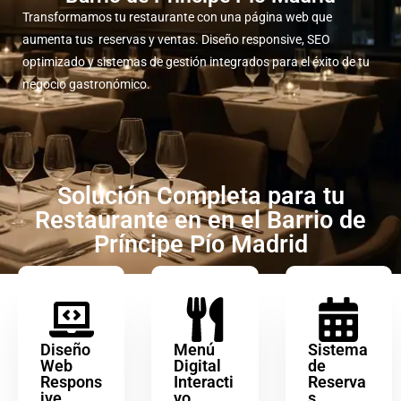
Transformamos tu restaurante con una página web que
aumenta tus reservas y ventas. Diseño responsive, SEO
optimizado y sistemas de gestión integrados para el éxito de tu
negocio gastronómico.
Solución Completa para tu
Restaurante en en el Barrio de
Príncipe Pío Madrid
Diseño
Menú
Sistema
Web
Digital
de
Respons
Interacti
Reserva
ive
vo
s