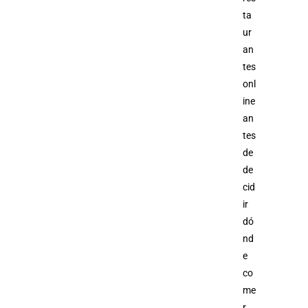
ta
ur
an
tes
onl
ine
an
tes
de
de
cid
ir
dó
nd
e
co
me
r.