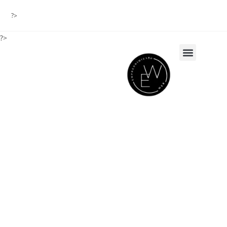
?>
?>