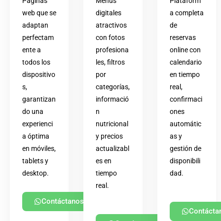
Páginas
Menús
Plataform
web que se
digitales
a completa
adaptan
atractivos
de
perfectam
con fotos
reservas
ente a
profesiona
online con
todos los
les, filtros
calendario
dispositivo
por
en tiempo
s,
categorías,
real,
garantizan
informació
confirmaci
do una
n
ones
experienci
nutricional
automátic
a óptima
y precios
as y
en móviles,
actualizabl
gestión de
tablets y
es en
disponibili
desktop.
tiempo
dad.
real.
Contáctanos
Contácta