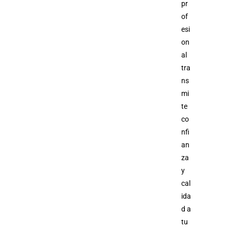
pr
of
esi
on
al
tra
ns
mi
te
co
nfi
an
za
y
cal
ida
d a
tu