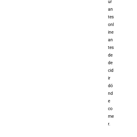
ur
an
tes
onl
ine
an
tes
de
de
cid
ir
dó
nd
e
co
me
r.