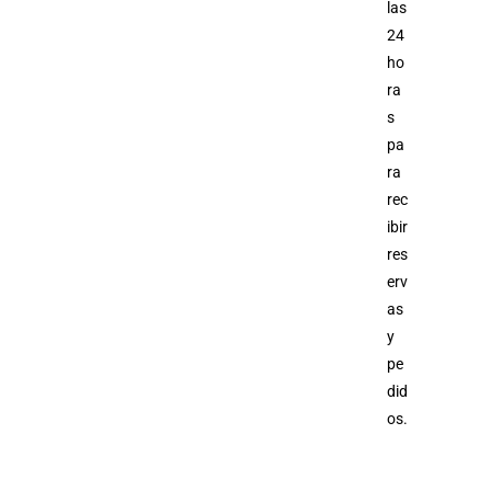
las
24
ho
ra
s
pa
ra
rec
ibir
res
erv
as
y
pe
did
os.