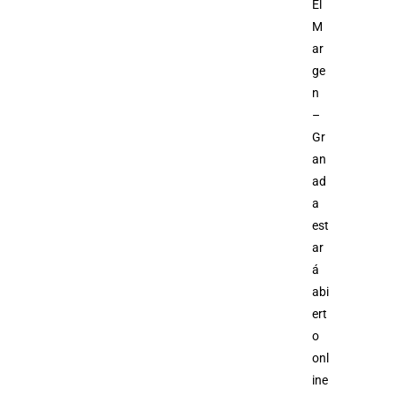
El
M
ar
ge
n
–
Gr
an
ad
a
est
ar
á
abi
ert
o
onl
ine