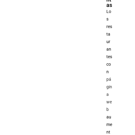
as
Lo
s
res
ta
ur
an
tes
co
n
pá
gin
a
we
b
au
me
nt