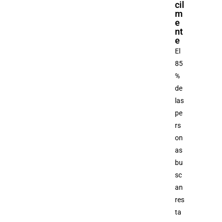
cil
m
e
nt
e
El
85
%
de
las
pe
rs
on
as
bu
sc
an
res
ta