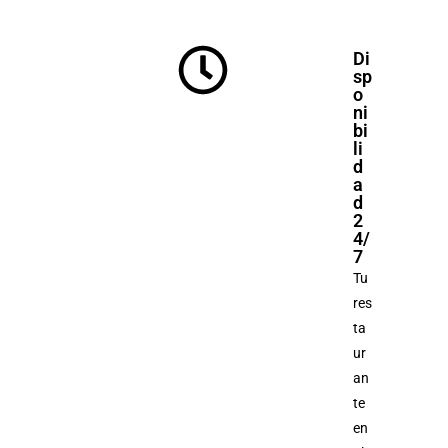
Di
sp
o
ni
bi
li
d
a
d
2
4/
7
Tu
res
ta
ur
an
te
en