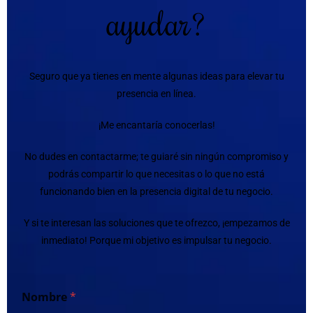
ayudar?
Seguro que ya tienes en mente algunas ideas para elevar tu
presencia en línea.
¡Me encantaría conocerlas!
No dudes en contactarme; te guiaré sin ningún compromiso y
podrás compartir lo que necesitas o lo que no está
funcionando bien en la presencia digital de tu negocio.
Y si te interesan las soluciones que te ofrezco, ¡empezamos de
inmediato! Porque mi objetivo es impulsar tu negocio.
Nombre
*