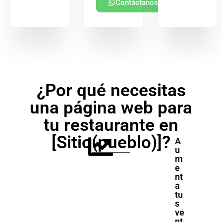
Contáctanos
¿Por qué necesitas
una página web para
tu restaurante en
[Sitio(pueblo)]?
A
u
m
e
nt
a
tu
s
ve
nt