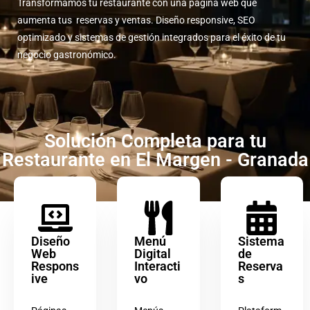
Transformamos tu restaurante con una página web que
aumenta tus reservas y ventas. Diseño responsive, SEO
optimizado y sistemas de gestión integrados para el éxito de tu
negocio gastronómico.
Solución Completa para tu
Restaurante en El Margen - Granada
Diseño
Menú
Sistema
Web
Digital
de
Respons
Interacti
Reserva
ive
vo
s