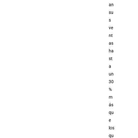
an
su
s
ve
nt
as
ha
st
a
un
30
%
m
ás
qu
e
los
qu