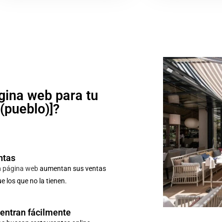
gina web para tu
o(pueblo)]?
ntas
n
página web
aumentan sus ventas
 los que no la tienen.
uentran fácilmente