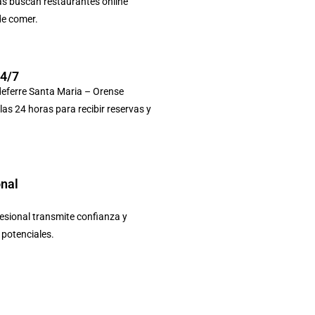
as buscan restaurantes online
de comer.
24/7
deferre Santa Maria – Orense
 las 24 horas para recibir reservas y
onal
sional transmite confianza y
s potenciales.