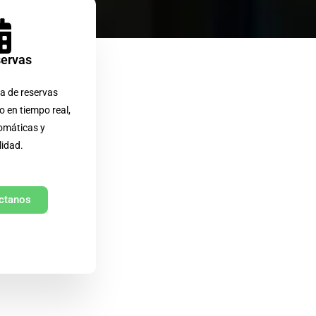
servas
a de reservas
o en tiempo real,
omáticas y
lidad.
ctanos