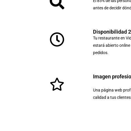
El 85% de las person
antes de decidir dón
Disponibilidad 
Tu restaurante en Vi
estará abierto online
pedidos.
Imagen profesi
Una página web profe
calidad a tus cliente