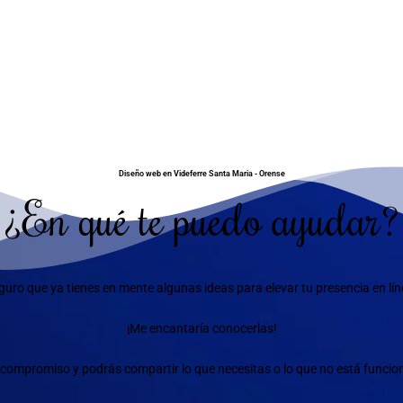
Diseño web en Videferre Santa Maria - Orense
¿En qué te puedo ayudar?
guro que ya tienes en mente algunas ideas para elevar tu presencia en lín
¡Me encantaría conocerlas!
compromiso y podrás compartir lo que necesitas o lo que no está funciona