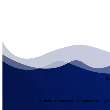
Se
No dudes en contactarme; te guiaré sin ningún 