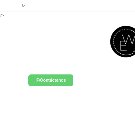
?>
?>
Contáctanos