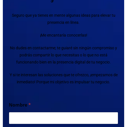
Seguro que ya tienes en mente algunas ideas para elevar tu
presencia en línea.
¡Me encantaría conocerlas!
No dudes en contactarme; te guiaré sin ningún compromiso y
podrás compartir lo que necesitas o lo que no está
funcionando bien en la presencia digital de tu negocio.
Y si te interesan las soluciones que te ofrezco, ¡empezamos de
inmediato! Porque mi objetivo es impulsar tu negocio.
Nombre
*