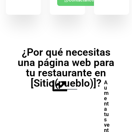
Contáctanos
¿Por qué necesitas
una página web para
tu restaurante en
[Sitio(pueblo)]?
A
u
m
e
nt
a
tu
s
ve
nt