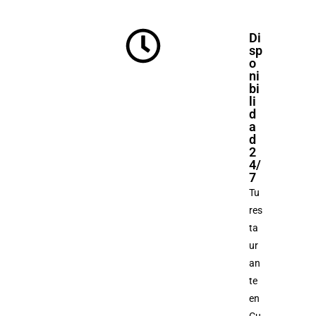
Di
sp
o
ni
bi
li
d
a
d
2
4/
7
Tu
res
ta
ur
an
te
en