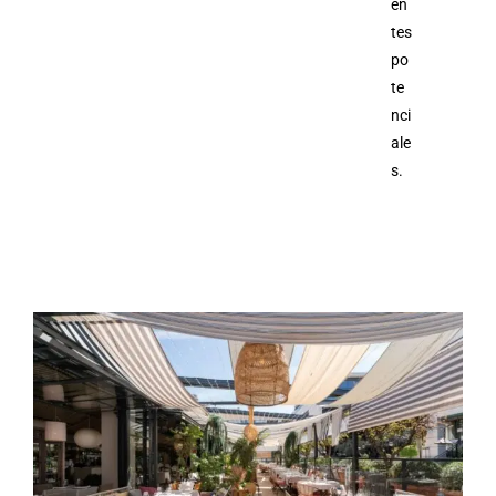
en
tes
po
te
nci
ale
s.