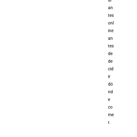
ur
an
tes
onl
ine
an
tes
de
de
cid
ir
dó
nd
e
co
me
r.