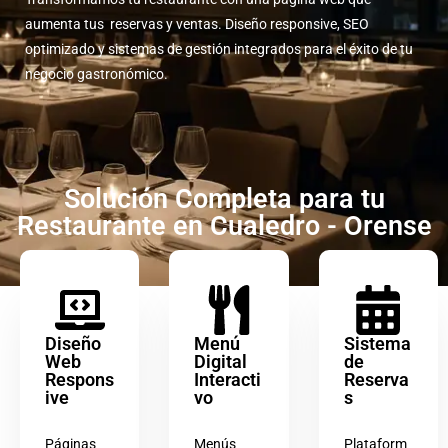
aumenta tus reservas y ventas. Diseño responsive, SEO
optimizado y sistemas de gestión integrados para el éxito de tu
negocio gastronómico.
Solución Completa para tu
Restaurante en Cualedro - Orense
Diseño
Menú
Sistema
Web
Digital
de
Respons
Interacti
Reserva
ive
vo
s
Páginas
Menús
Plataform