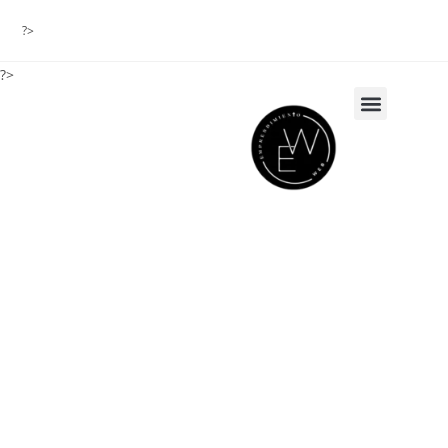
?>
?>