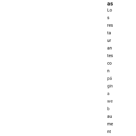
as
Lo
s
res
ta
ur
an
tes
co
n
pá
gin
a
we
b
au
me
nt