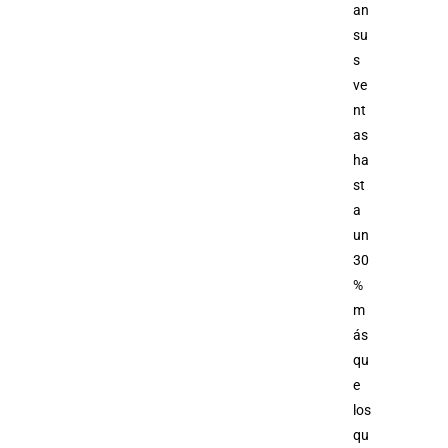
an
su
s
ve
nt
as
ha
st
a
un
30
%
m
ás
qu
e
los
qu