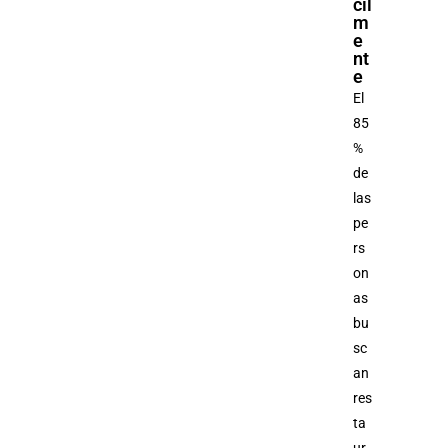
cil
m
e
nt
e
El
85
%
de
las
pe
rs
on
as
bu
sc
an
res
ta