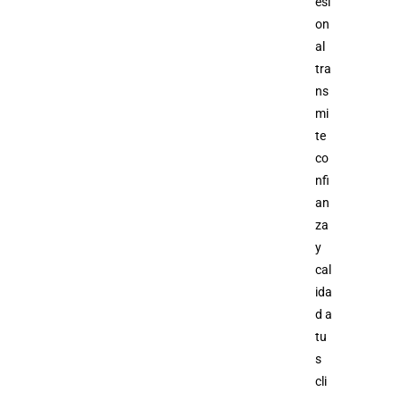
esi
on
al
tra
ns
mi
te
co
nfi
an
za
y
cal
ida
d a
tu
s
cli