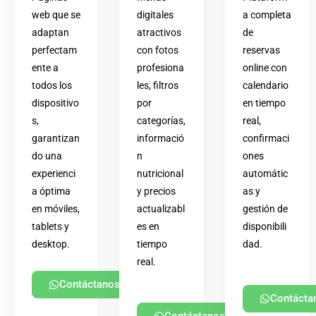
web que se
digitales
a completa
adaptan
atractivos
de
perfectam
con fotos
reservas
ente a
profesiona
online con
todos los
les, filtros
calendario
dispositivo
por
en tiempo
s,
categorías,
real,
garantizan
informació
confirmaci
do una
n
ones
experienci
nutricional
automátic
a óptima
y precios
as y
en móviles,
actualizabl
gestión de
tablets y
es en
disponibili
desktop.
tiempo
dad.
real.
Contáctanos
Contácta