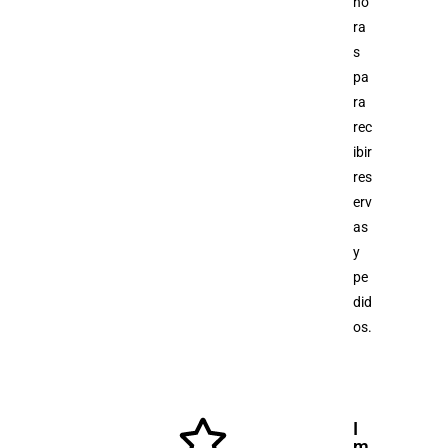
ho
ra
s
pa
ra
rec
ibir
res
erv
as
y
pe
did
os.
I
m