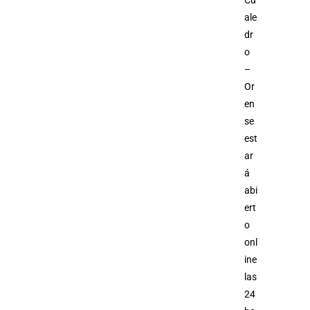
Cu
ale
dr
o
–
Or
en
se
est
ar
á
abi
ert
o
onl
ine
las
24