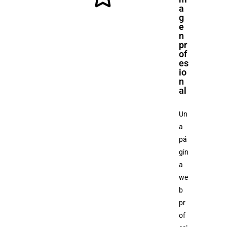
a
g
e
n
pr
of
es
io
n
al
Un
a
pá
gin
a
we
b
pr
of