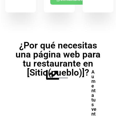
¿Por qué necesitas
una página web para
tu restaurante en
[Sitio(pueblo)]?
A
u
m
e
nt
a
tu
s
ve
nt