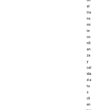
al
tra
ns
mi
te
co
nfi
an
za
y
cal
ida
d a
tu
s
cli
en