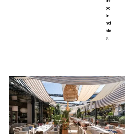
tes
po
te
nci
ale
s.