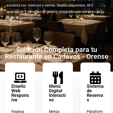
aumenta tus reservas y ventas. Diseño responsive, SEO
optimizado y sistemas de gestión integrados para el éxito de tu
negocio gastronómico.
Solución Completa para tu
Restaurante en Cadavos - Orense
Diseño
Menú
Sistema
Web
Digital
de
Respons
Interacti
Reserva
ive
vo
s
Páginas
Menús
Plataform