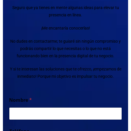
Seguro que ya tienes en mente algunas ideas para elevar tu
presencia en línea.
¡Me encantaría conocerlas!
No dudes en contactarme; te guiaré sin ningún compromiso y
podrás compartir lo que necesitas o lo que no está
funcionando bien en la presencia digital de tu negocio.
Y si te interesan las soluciones que te ofrezco, ¡empezamos de
inmediato! Porque mi objetivo es impulsar tu negocio.
Nombre
*