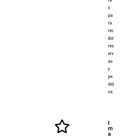
s
pa
ra
rec
ibir
res
erv
as
y
pe
did
os.
I
m
a