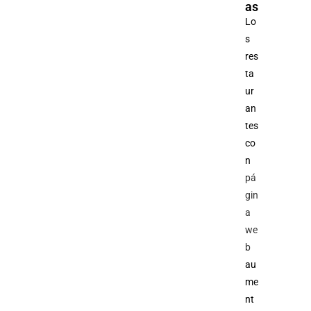
as
Lo
s
res
ta
ur
an
tes
co
n
pá
gin
a
we
b
au
me
nt