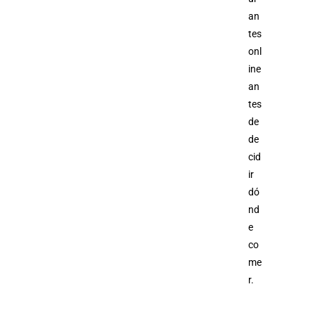
an
tes
onl
ine
an
tes
de
de
cid
ir
dó
nd
e
co
me
r.