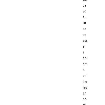
da
vo
s –
Or
en
se
est
ar
á
abi
ert
o
onl
ine
las
24
ho
ra