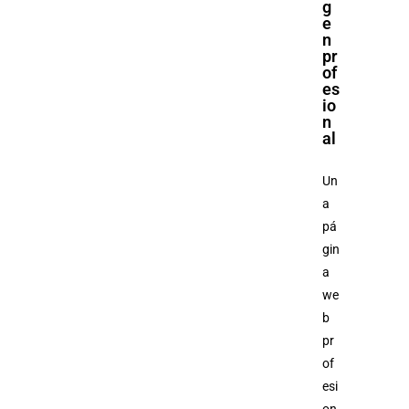
g
e
n
pr
of
es
io
n
al
Un
a
pá
gin
a
we
b
pr
of
esi
on