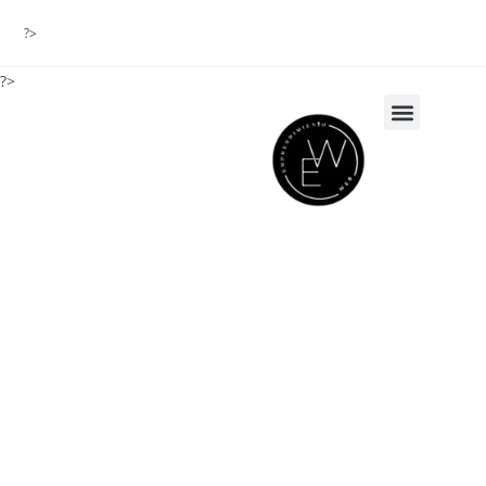
?>
?>