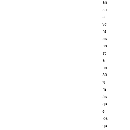
an
su
s
ve
nt
as
ha
st
a
un
30
%
m
ás
qu
e
los
qu