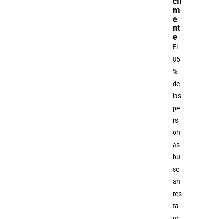
cil
m
e
nt
e
El
85
%
de
las
pe
rs
on
as
bu
sc
an
res
ta
ur