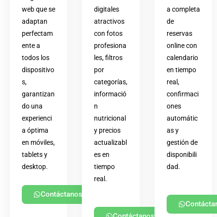
web que se
digitales
a completa
adaptan
atractivos
de
perfectam
con fotos
reservas
ente a
profesiona
online con
todos los
les, filtros
calendario
dispositivo
por
en tiempo
s,
categorías,
real,
garantizan
informació
confirmaci
do una
n
ones
experienci
nutricional
automátic
a óptima
y precios
as y
en móviles,
actualizabl
gestión de
tablets y
es en
disponibili
desktop.
tiempo
dad.
real.
Contáctanos
Contácta
Contáctanos