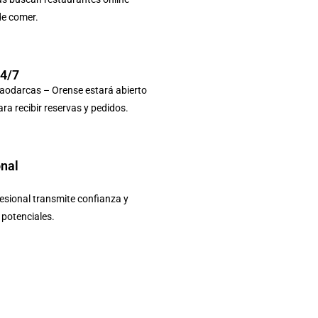
de comer.
24/7
aodarcas – Orense estará abierto
ara recibir reservas y pedidos.
onal
sional transmite confianza y
s potenciales.