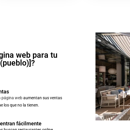
gina web para tu
o(pueblo)]?
ntas
n
página web
aumentan sus ventas
 los que no la tienen.
uentran fácilmente
as buscan restaurantes online