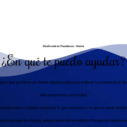
Diseño web en Chaodarcas - Orense
¿En qué te puedo ayudar?
guro que ya tienes en mente algunas ideas para elevar tu presencia en lín
¡Me encantaría conocerlas!
compromiso y podrás compartir lo que necesitas o lo que no está funciona
 soluciones que te ofrezco, ¡empezamos de inmediato! Porque mi objetivo e