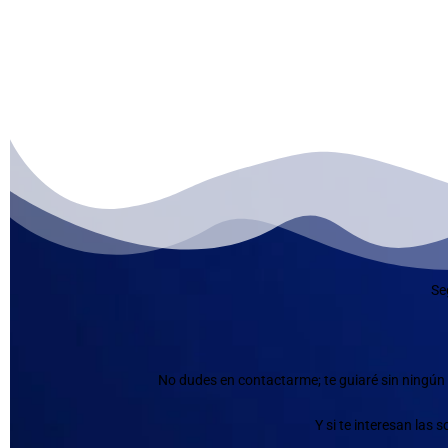
Se
No dudes en contactarme; te guiaré sin ningún 
Y si te interesan las