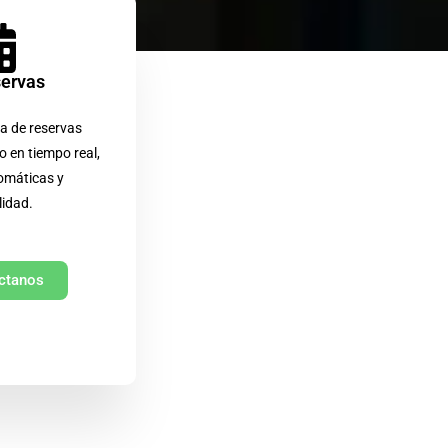
servas
a de reservas
o en tiempo real,
omáticas y
lidad.
ctanos