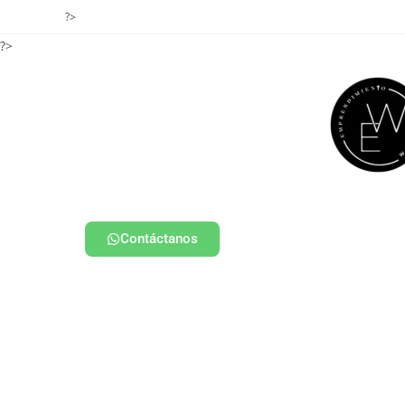
?>
?>
Contáctanos