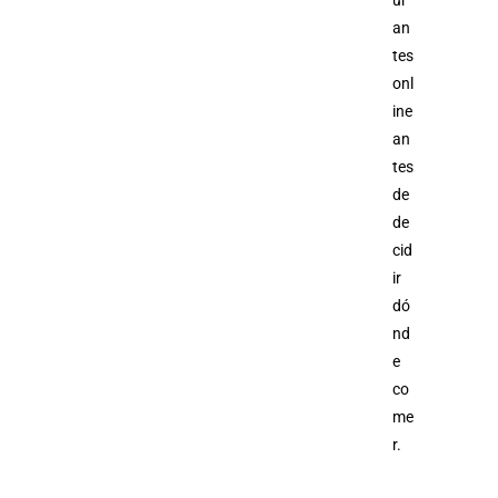
ur
an
tes
onl
ine
an
tes
de
de
cid
ir
dó
nd
e
co
me
r.