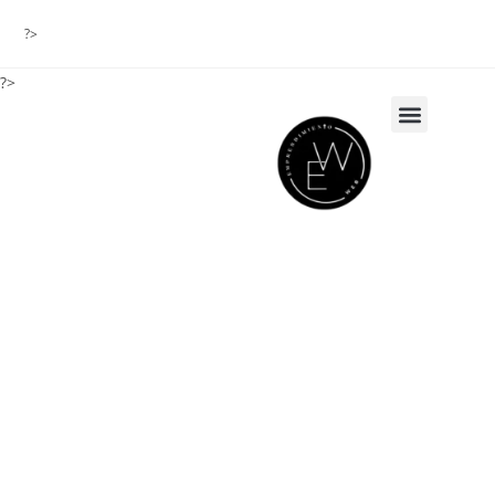
?>
?>