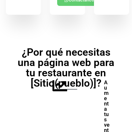
Contáctanos
¿Por qué necesitas
una página web para
tu restaurante en
[Sitio(pueblo)]?
A
u
m
e
nt
a
tu
s
ve
nt