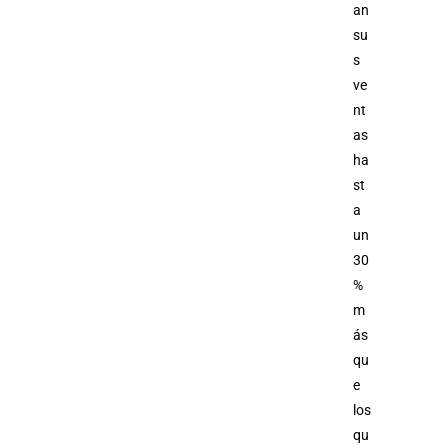
an
su
s
ve
nt
as
ha
st
a
un
30
%
m
ás
qu
e
los
qu