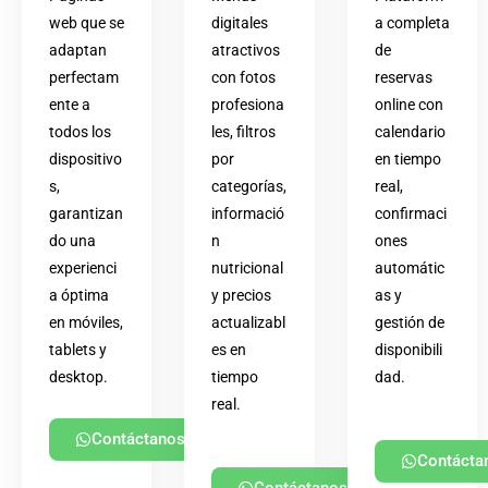
web que se
digitales
a completa
adaptan
atractivos
de
perfectam
con fotos
reservas
ente a
profesiona
online con
todos los
les, filtros
calendario
dispositivo
por
en tiempo
s,
categorías,
real,
garantizan
informació
confirmaci
do una
n
ones
experienci
nutricional
automátic
a óptima
y precios
as y
en móviles,
actualizabl
gestión de
tablets y
es en
disponibili
desktop.
tiempo
dad.
real.
Contáctanos
Contácta