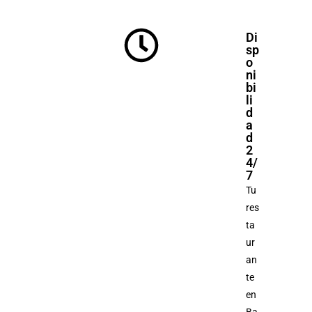
Di
sp
o
ni
bi
li
d
a
d
2
4/
7
Tu
res
ta
ur
an
te
en