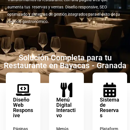
aumenta tus reservas y ventas. Diseño responsive, SEO
optimizado y sistemas de gestión integrados para el éxito de tu
negocio gastronómico.
Solución Completa para tu
Restaurante en Bayacas - Granada
Diseño
Menú
Sistema
Web
Digital
de
Respons
Interacti
Reserva
ive
vo
s
Páginas
Menús
Plataform