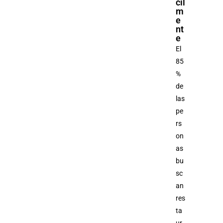
cil
m
e
nt
e
El
85
%
de
las
pe
rs
on
as
bu
sc
an
res
ta