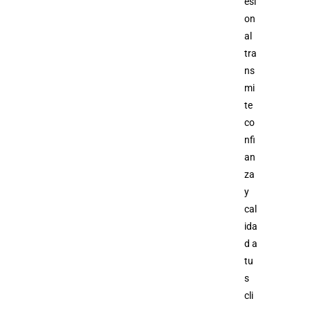
esi
on
al
tra
ns
mi
te
co
nfi
an
za
y
cal
ida
d a
tu
s
cli