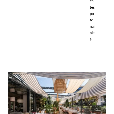
en
tes
po
te
nci
ale
s.