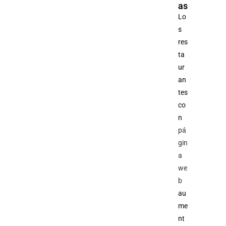
as
Lo
s
res
ta
ur
an
tes
co
n
pá
gin
a
we
b
au
me
nt