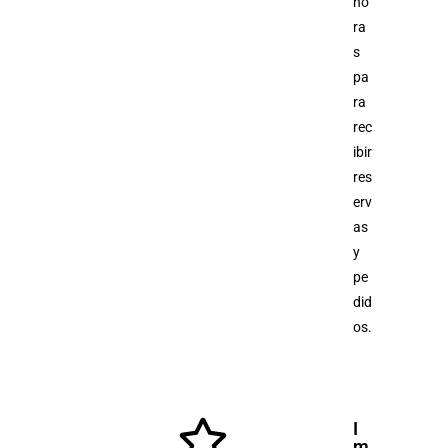
ho
ra
s
pa
ra
rec
ibir
res
erv
as
y
pe
did
os.
I
m