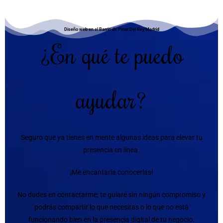
Diseño web en el Barrio de Pinar Del Rey Madrid
¿En qué te puedo
ayudar?
Seguro que ya tienes en mente algunas ideas para elevar tu
presencia en línea.
¡Me encantaría conocerlas!
No dudes en contactarme; te guiaré sin ningún compromiso y
podrás compartir lo que necesitas o lo que no está
funcionando bien en la presencia digital de tu negocio.