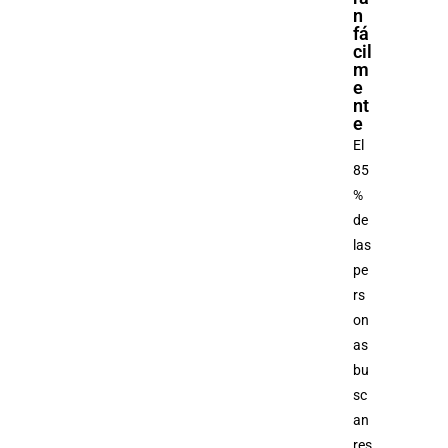
n
fá
cil
m
e
nt
e
El
85
%
de
las
pe
rs
on
as
bu
sc
an
res