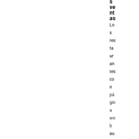
s
ve
nt
as
Lo
s
res
ta
ur
an
tes
co
n
pá
gin
a
we
b
au