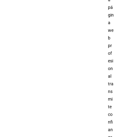
pá
gin
a
we
b
pr
of
esi
on
al
tra
ns
mi
te
co
nfi
an