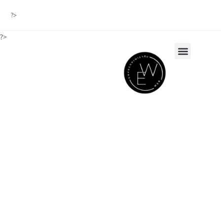
?>
?>