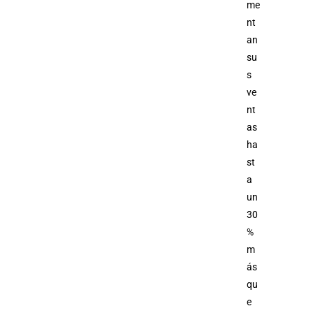
me
nt
an
su
s
ve
nt
as
ha
st
a
un
30
%
m
ás
qu
e