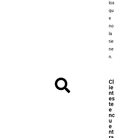
los
qu
e
no
la
tie
ne
n.
Cl
ie
nt
es
te
e
nc
u
e
nt
ra