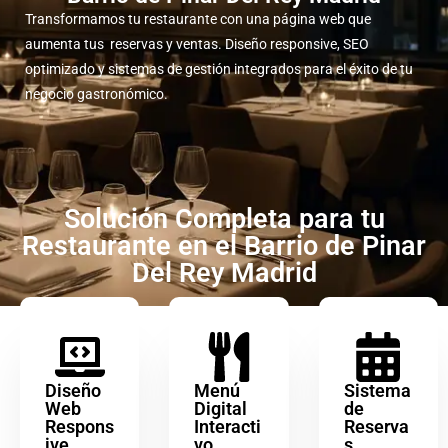
Transformamos tu restaurante con una página web que
aumenta tus reservas y ventas. Diseño responsive, SEO
optimizado y sistemas de gestión integrados para el éxito de tu
negocio gastronómico.
Solución Completa para tu
Restaurante en el Barrio de Pinar
Del Rey Madrid
Diseño
Menú
Sistema
Web
Digital
de
Respons
Interacti
Reserva
ive
vo
s