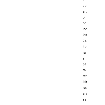
abi
ert
o
onl
ine
las
24
ho
ra
s
pa
ra
rec
ibir
res
erv
as