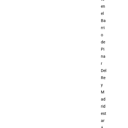
en
el
Ba
rri
o
de
Pi
na
r
Del
Re
y
M
ad
rid
est
ar
á