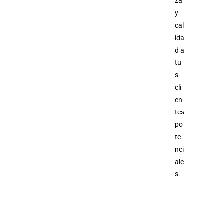
za
y
cal
ida
d a
tu
s
cli
en
tes
po
te
nci
ale
s.