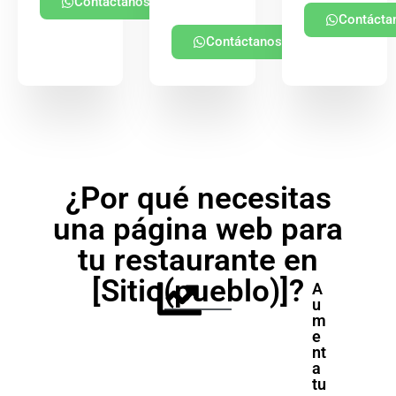
Contáctanos
Contácta
Contáctanos
¿Por qué necesitas
una página web para
tu restaurante en
[Sitio(pueblo)]?
A
u
m
e
nt
a
tu