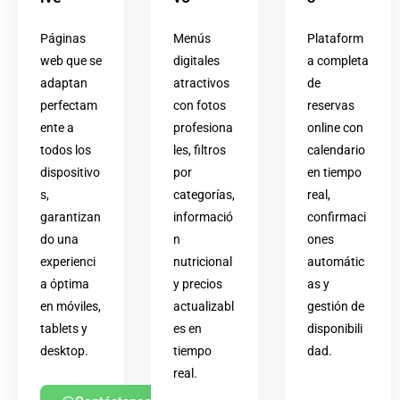
Páginas
Menús
Plataform
web que se
digitales
a completa
adaptan
atractivos
de
perfectam
con fotos
reservas
ente a
profesiona
online con
todos los
les, filtros
calendario
dispositivo
por
en tiempo
s,
categorías,
real,
garantizan
informació
confirmaci
do una
n
ones
experienci
nutricional
automátic
a óptima
y precios
as y
en móviles,
actualizabl
gestión de
tablets y
es en
disponibili
desktop.
tiempo
dad.
real.