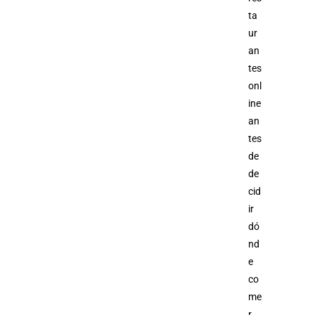
ta
ur
an
tes
onl
ine
an
tes
de
de
cid
ir
dó
nd
e
co
me
r.