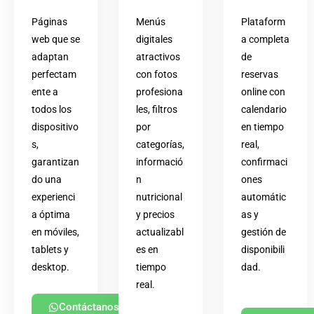
Páginas
Menús
Plataform
web que se
digitales
a completa
adaptan
atractivos
de
perfectam
con fotos
reservas
ente a
profesiona
online con
todos los
les, filtros
calendario
dispositivo
por
en tiempo
s,
categorías,
real,
garantizan
informació
confirmaci
do una
n
ones
experienci
nutricional
automátic
a óptima
y precios
as y
en móviles,
actualizabl
gestión de
tablets y
es en
disponibili
desktop.
tiempo
dad.
real.
Contáctanos