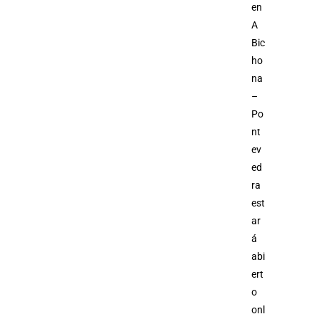
en
A
Bic
ho
na
–
Po
nt
ev
ed
ra
est
ar
á
abi
ert
o
onl