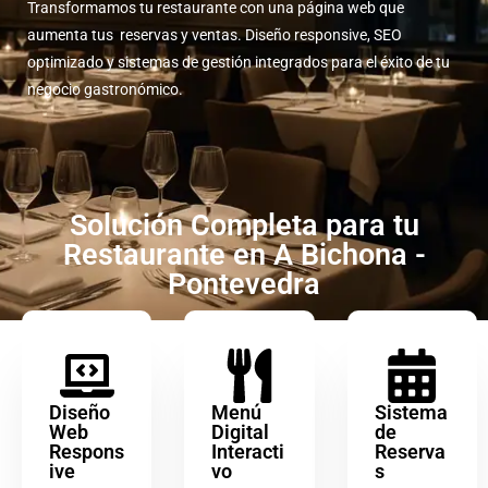
Transformamos tu restaurante con una página web que
aumenta tus reservas y ventas. Diseño responsive, SEO
optimizado y sistemas de gestión integrados para el éxito de tu
negocio gastronómico.
Solución Completa para tu
Restaurante en A Bichona -
Pontevedra
Diseño
Menú
Sistema
Web
Digital
de
Respons
Interacti
Reserva
ive
vo
s