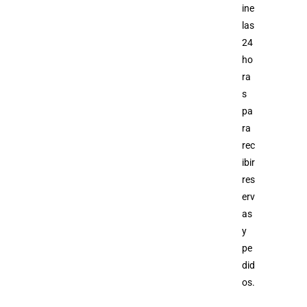
ine
las
24
ho
ra
s
pa
ra
rec
ibir
res
erv
as
y
pe
did
os.