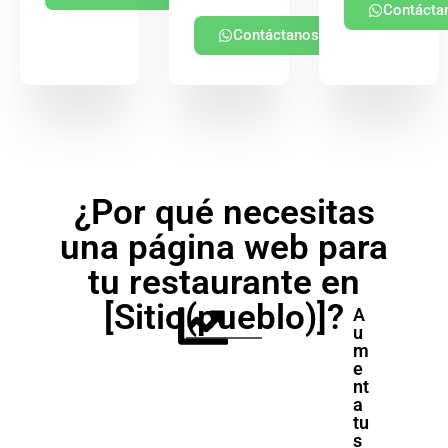
Contácta
Contáctanos
¿Por qué necesitas
una página web para
tu restaurante en
[Sitio(pueblo)]?
A
u
m
e
nt
a
tu
s