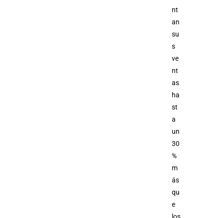
nt
an
su
s
ve
nt
as
ha
st
a
un
30
%
m
ás
qu
e
los