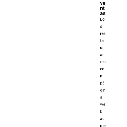
ve
nt
as
Lo
s
res
ta
ur
an
tes
co
n
pá
gin
a
we
b
au
me