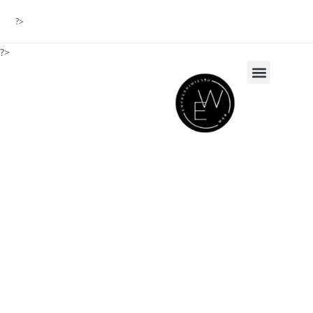
?>
?>