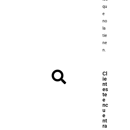
qu
e
no
la
tie
ne
n.
Cl
ie
nt
es
te
e
nc
u
e
nt
ra