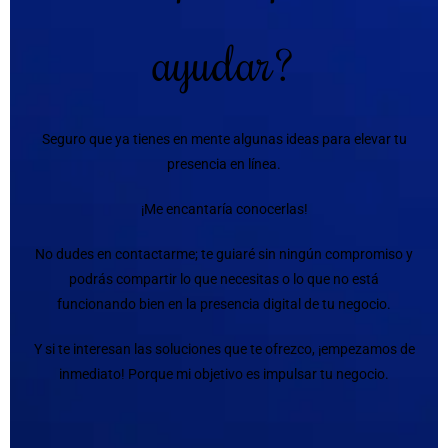
ayudar?
Seguro que ya tienes en mente algunas ideas para elevar tu
presencia en línea.
¡Me encantaría conocerlas!
No dudes en contactarme; te guiaré sin ningún compromiso y
podrás compartir lo que necesitas o lo que no está
funcionando bien en la presencia digital de tu negocio.
Y si te interesan las soluciones que te ofrezco, ¡empezamos de
inmediato! Porque mi objetivo es impulsar tu negocio.