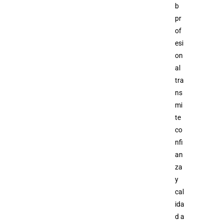
b
pr
of
esi
on
al
tra
ns
mi
te
co
nfi
an
za
y
cal
ida
d a