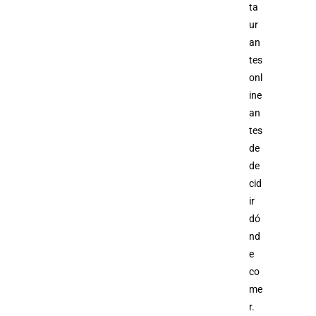
ta
ur
an
tes
onl
ine
an
tes
de
de
cid
ir
dó
nd
e
co
me
r.