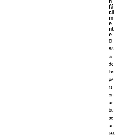
n
fá
cil
m
e
nt
e
El
85
%
de
las
pe
rs
on
as
bu
sc
an
res