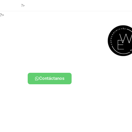
?>
?>
Contáctanos