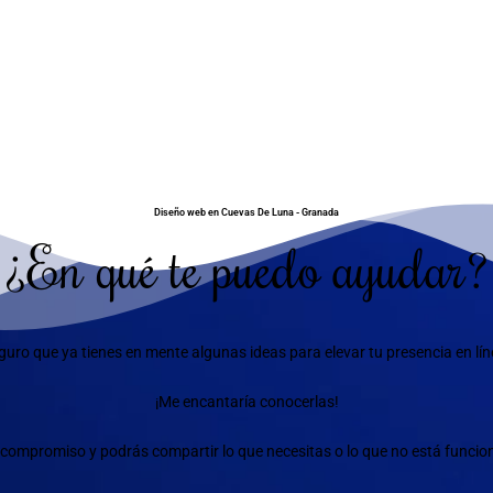
Diseño web en Cuevas De Luna - Granada
¿En qué te puedo ayudar?
guro que ya tienes en mente algunas ideas para elevar tu presencia en lín
¡Me encantaría conocerlas!
compromiso y podrás compartir lo que necesitas o lo que no está funciona