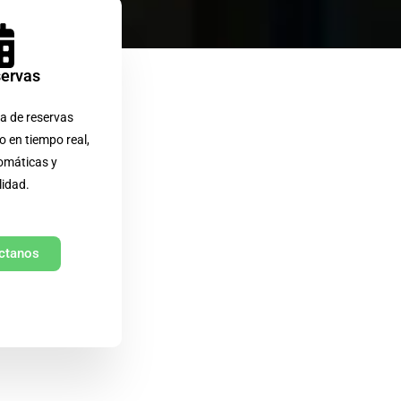
servas
a de reservas
o en tiempo real,
omáticas y
lidad.
ctanos