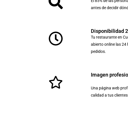
El 85% de las person
antes de decidir dón
Disponibilidad 
Tu restaurante en C
abierto online las 24
pedidos.
Imagen profesi
Una página web profe
calidad a tus cliente