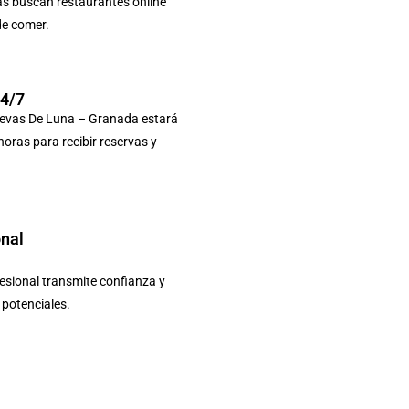
as buscan restaurantes online
de comer.
24/7
uevas De Luna – Granada estará
 horas para recibir reservas y
onal
sional transmite confianza y
s potenciales.