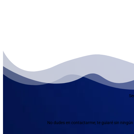
Se
No dudes en contactarme; te guiaré sin ningún 