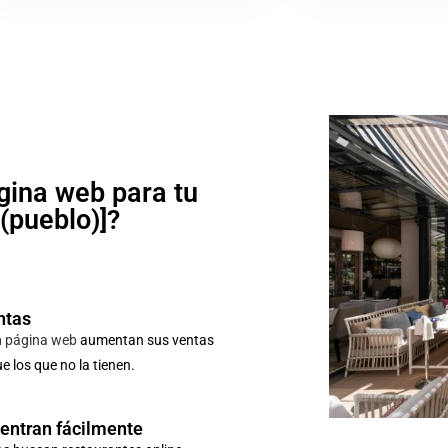
gina web para tu
o(pueblo)]?
ntas
n
página web
aumentan sus ventas
 los que no la tienen.
uentran fácilmente