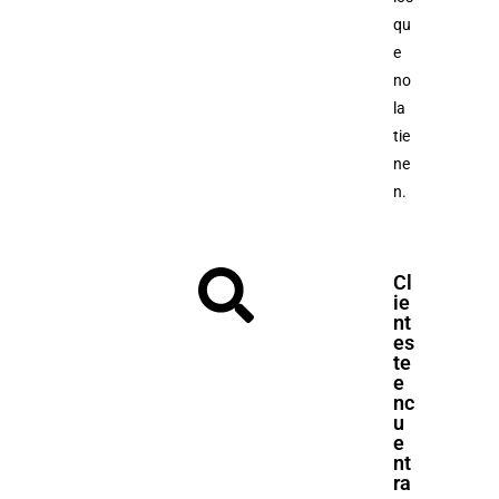
qu
e
no
la
tie
ne
n.
Cl
ie
nt
es
te
e
nc
u
e
nt
ra