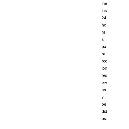
ine
las
24
ho
ra
s
pa
ra
rec
ibir
res
erv
as
y
pe
did
os.