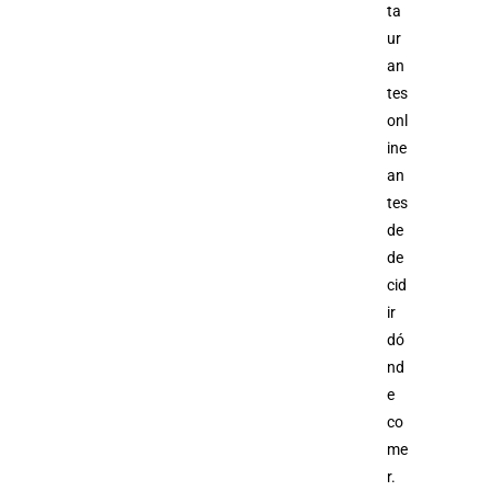
ta
ur
an
tes
onl
ine
an
tes
de
de
cid
ir
dó
nd
e
co
me
r.