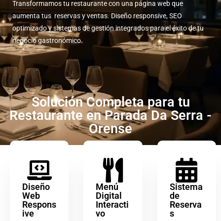
Transformamos tu restaurante con una página web que
aumenta tus reservas y ventas. Diseño responsive, SEO
optimizado y sistemas de gestión integrados para el éxito de tu
negocio gastronómico.
Solución Completa para tu
Restaurante en Parada Da Serra -
Orense
Diseño
Menú
Sistema
Web
Digital
de
Respons
Interacti
Reserva
ive
vo
s