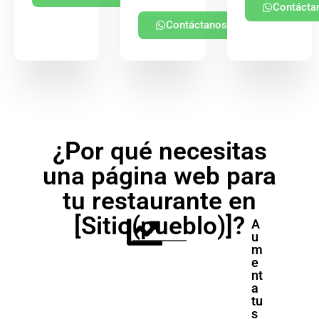
Contácta
Contáctanos
¿Por qué necesitas
una página web para
tu restaurante en
[Sitio(pueblo)]?
A
u
m
e
nt
a
tu
s