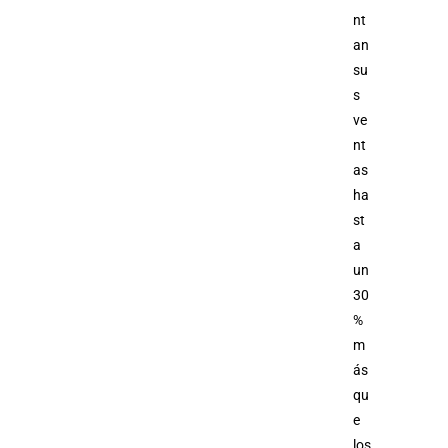
nt
an
su
s
ve
nt
as
ha
st
a
un
30
%
m
ás
qu
e
los