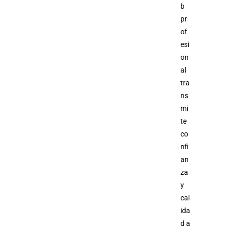
b
pr
of
esi
on
al
tra
ns
mi
te
co
nfi
an
za
y
cal
ida
d a