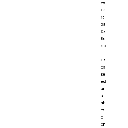
en
Pa
ra
da
Da
Se
rra
–
Or
en
se
est
ar
á
abi
ert
o
onl