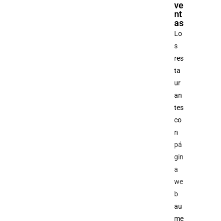
ve
nt
as
Lo
s
res
ta
ur
an
tes
co
n
pá
gin
a
we
b
au
me