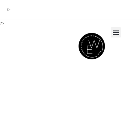
?>
?>