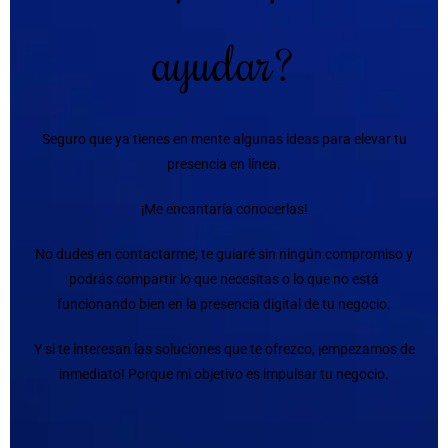
ayudar?
Seguro que ya tienes en mente algunas ideas para elevar tu
presencia en línea.
¡Me encantaría conocerlas!
No dudes en contactarme; te guiaré sin ningún compromiso y
podrás compartir lo que necesitas o lo que no está
funcionando bien en la presencia digital de tu negocio.
Y si te interesan las soluciones que te ofrezco, ¡empezamos de
inmediato! Porque mi objetivo es impulsar tu negocio.