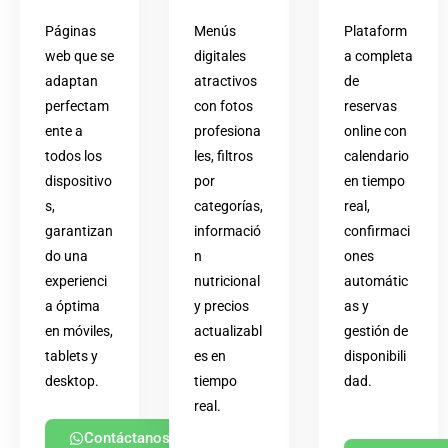
Páginas
Menús
Plataform
web que se
digitales
a completa
adaptan
atractivos
de
perfectam
con fotos
reservas
ente a
profesiona
online con
todos los
les, filtros
calendario
dispositivo
por
en tiempo
s,
categorías,
real,
garantizan
informació
confirmaci
do una
n
ones
experienci
nutricional
automátic
a óptima
y precios
as y
en móviles,
actualizabl
gestión de
tablets y
es en
disponibili
desktop.
tiempo
dad.
real.
Contáctanos