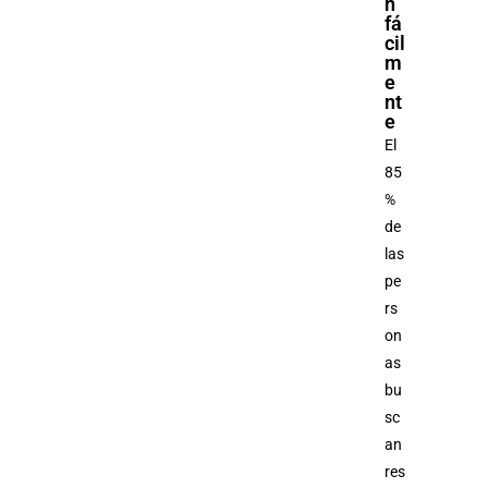
n
fá
cil
m
e
nt
e
El
85
%
de
las
pe
rs
on
as
bu
sc
an
res