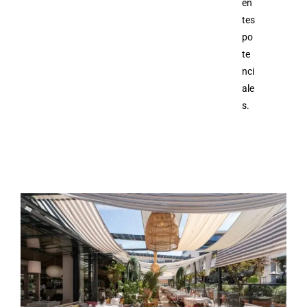
en
tes
po
te
nci
ale
s.