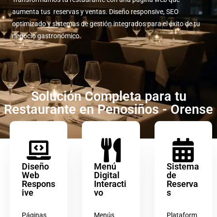
aumenta tus reservas y ventas. Diseño responsive, SEO
optimizado y sistemas de gestión integrados para el éxito de tu
negocio gastronómico.
Solución Completa para tu
Restaurante en Penosiños - Orense
Diseño
Menú
Sistema
Web
Digital
de
Respons
Interacti
Reserva
ive
vo
s
Páginas
Menús
Plataform