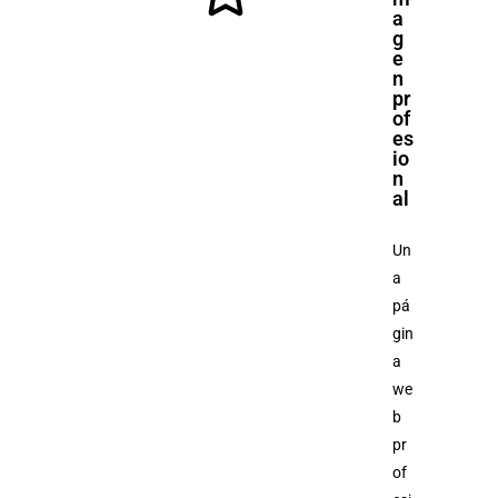
a
g
e
n
pr
of
es
io
n
al
Un
a
pá
gin
a
we
b
pr
of