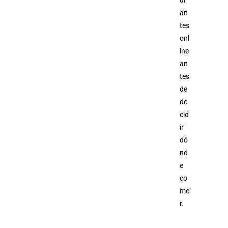
ur
an
tes
onl
ine
an
tes
de
de
cid
ir
dó
nd
e
co
me
r.