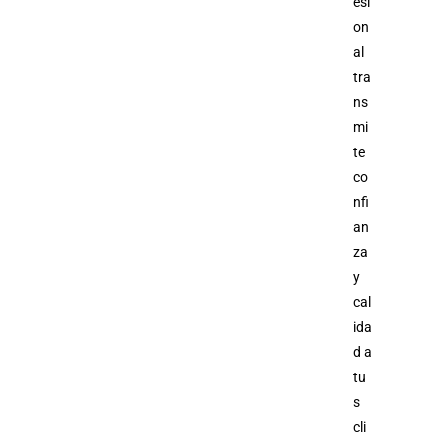
esi
on
al
tra
ns
mi
te
co
nfi
an
za
y
cal
ida
d a
tu
s
cli