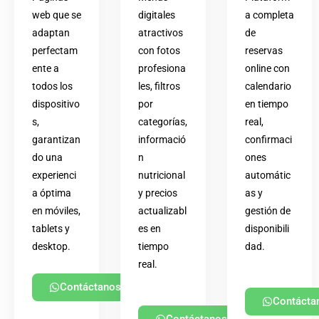
web que se
digitales
a completa
adaptan
atractivos
de
perfectam
con fotos
reservas
ente a
profesiona
online con
todos los
les, filtros
calendario
dispositivo
por
en tiempo
s,
categorías,
real,
garantizan
informació
confirmaci
do una
n
ones
experienci
nutricional
automátic
a óptima
y precios
as y
en móviles,
actualizabl
gestión de
tablets y
es en
disponibili
desktop.
tiempo
dad.
real.
Contáctanos
Contácta