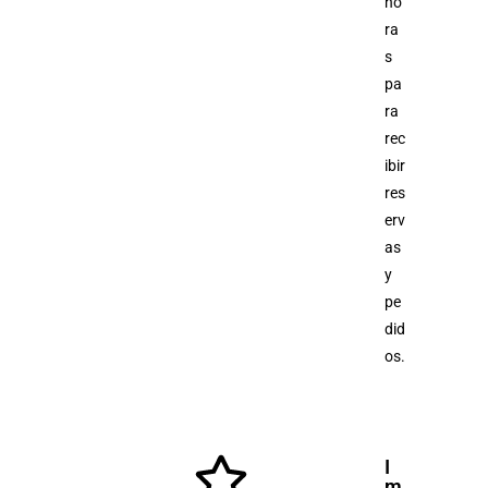
ho
ra
s
pa
ra
rec
ibir
res
erv
as
y
pe
did
os.
I
m