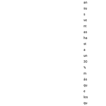
an
su
s
ve
nt
as
ha
st
a
un
30
%
m
ás
qu
e
los
qu