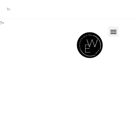
?>
?>