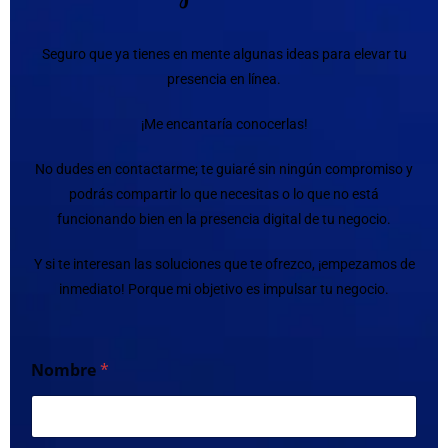
Seguro que ya tienes en mente algunas ideas para elevar tu
presencia en línea.
¡Me encantaría conocerlas!
No dudes en contactarme; te guiaré sin ningún compromiso y
podrás compartir lo que necesitas o lo que no está
funcionando bien en la presencia digital de tu negocio.
Y si te interesan las soluciones que te ofrezco, ¡empezamos de
inmediato! Porque mi objetivo es impulsar tu negocio.
Nombre
*