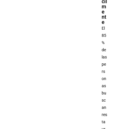
cil
m
e
nt
e
El
85
%
de
las
pe
rs
on
as
bu
sc
an
res
ta