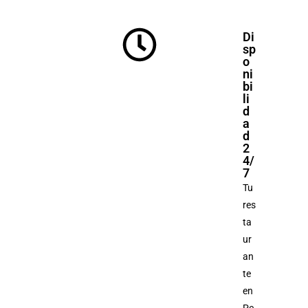
Di
sp
o
ni
bi
li
d
a
d
2
4/
7
Tu
res
ta
ur
an
te
en