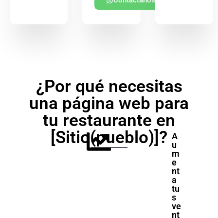
Contáctanos
¿Por qué necesitas
una página web para
tu restaurante en
[Sitio(pueblo)]?
A
u
m
e
nt
a
tu
s
ve
nt