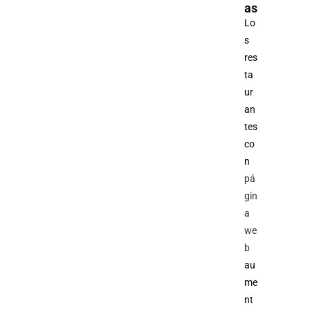
as
Lo
s
res
ta
ur
an
tes
co
n
pá
gin
a
we
b
au
me
nt