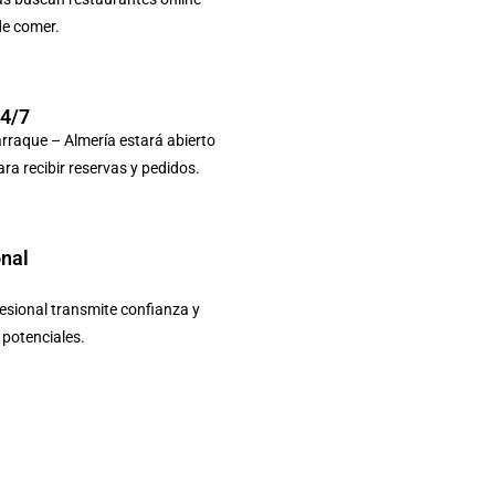
de comer.
24/7
rraque – Almería estará abierto
ara recibir reservas y pedidos.
onal
sional transmite confianza y
s potenciales.