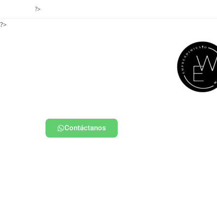
?>
?>
Contáctanos