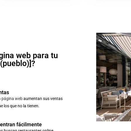
gina web para tu
o(pueblo)]?
ntas
n
página web
aumentan sus ventas
 los que no la tienen.
uentran fácilmente
as buscan restaurantes online