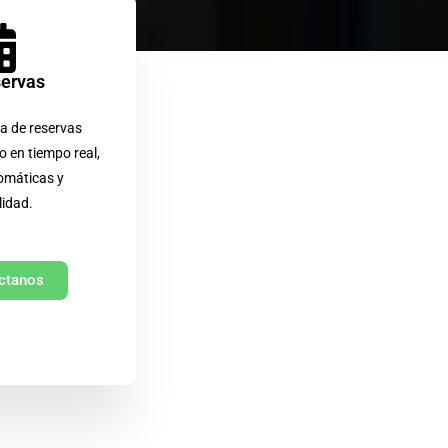
servas
a de reservas
o en tiempo real,
omáticas y
lidad.
ctanos