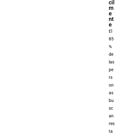
cil
m
e
nt
e
El
85
%
de
las
pe
rs
on
as
bu
sc
an
res
ta