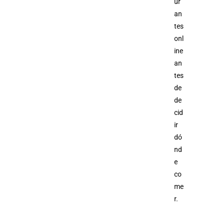
ur
an
tes
onl
ine
an
tes
de
de
cid
ir
dó
nd
e
co
me
r.