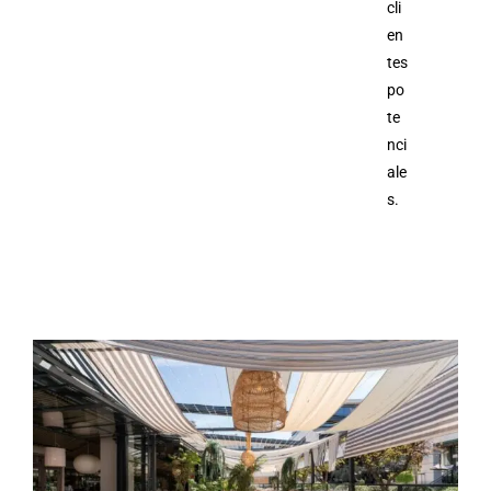
cli
en
tes
po
te
nci
ale
s.