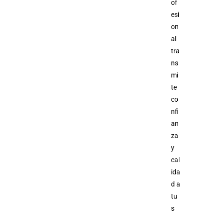
of
esi
on
al
tra
ns
mi
te
co
nfi
an
za
y
cal
ida
d a
tu
s