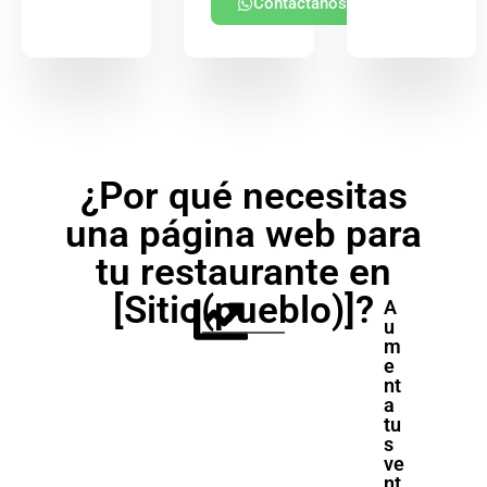
Contáctanos
¿Por qué necesitas
una página web para
tu restaurante en
[Sitio(pueblo)]?
A
u
m
e
nt
a
tu
s
ve
nt