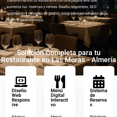
Transformamos tu restaurante con una página web que
aumenta tus reservas y ventas. Diseño responsive, SEO
optimizado y sistemas de gestión integrados para el éxito de tu
negocio gastronómico.
Solución Completa para tu
Restaurante en Las Moras - Almería
Diseño
Menú
Sistema
Web
Digital
de
Respons
Interacti
Reserva
ive
vo
s
Páginas
Menús
Plataform