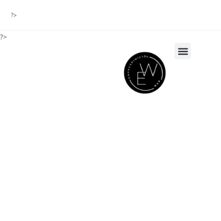
?>
?>