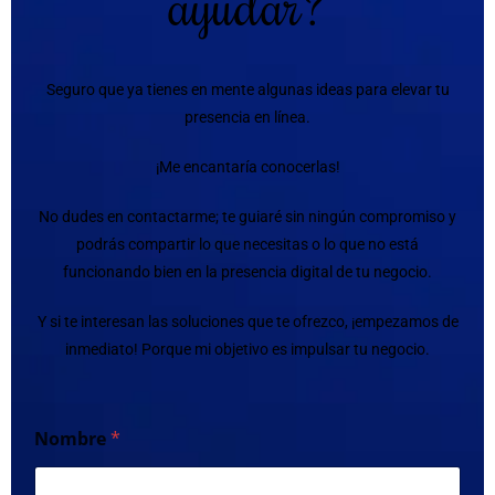
ayudar?
Seguro que ya tienes en mente algunas ideas para elevar tu
presencia en línea.
¡Me encantaría conocerlas!
No dudes en contactarme; te guiaré sin ningún compromiso y
podrás compartir lo que necesitas o lo que no está
funcionando bien en la presencia digital de tu negocio.
Y si te interesan las soluciones que te ofrezco, ¡empezamos de
inmediato! Porque mi objetivo es impulsar tu negocio.
Nombre
*