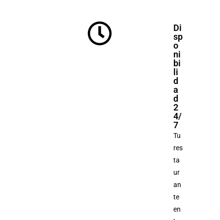
Di
sp
o
ni
bi
li
d
a
d
2
4/
7
Tu
res
ta
ur
an
te
en