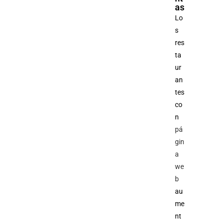
as
Lo
s
res
ta
ur
an
tes
co
n
pá
gin
a
we
b
au
me
nt