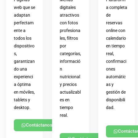
web que se
digitales
a completa
adaptan
atractivos
de
perfectam
con fotos
reservas
ente a
profesiona
online con
todos los
les, filtros
calendario
dispositivo
por
en tiempo
s,
categorías,
real,
garantizan
informació
confirmaci
do una
n
ones
experienci
nutricional
automátic
a óptima
y precios
as y
en móviles,
actualizabl
gestión de
tablets y
es en
disponibili
desktop.
tiempo
dad.
real.
Contáctanos
Contácta