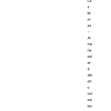
La
s
M
or
as
–
Al
me
ría
est
ar
á
abi
ert
o
onl
ine
las