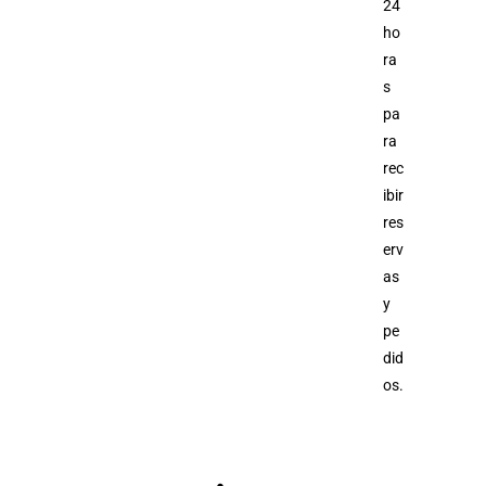
24
ho
ra
s
pa
ra
rec
ibir
res
erv
as
y
pe
did
os.