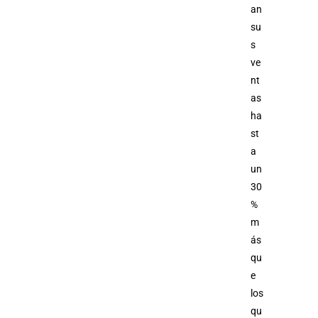
an
su
s
ve
nt
as
ha
st
a
un
30
%
m
ás
qu
e
los
qu