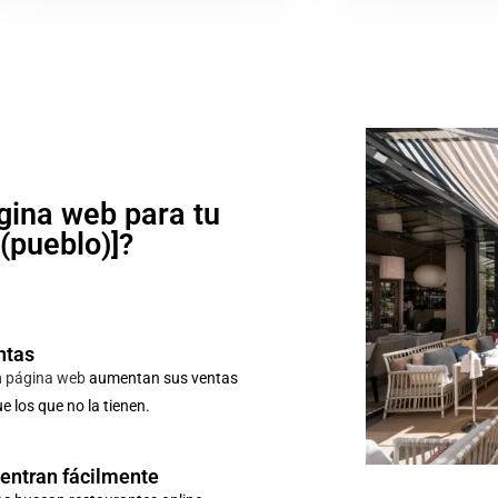
gina web para tu
o(pueblo)]?
ntas
n
página web
aumentan sus ventas
 los que no la tienen.
uentran fácilmente