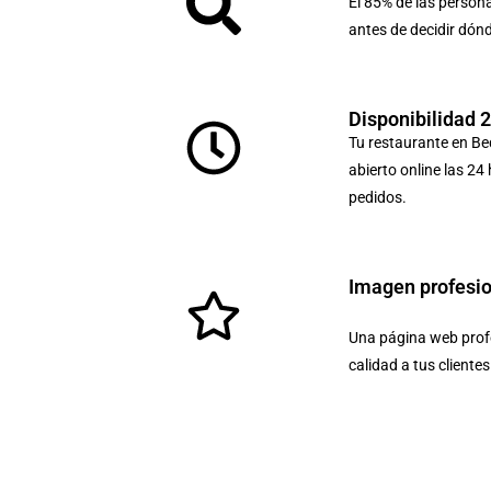
El 85% de las person
antes de decidir dón
Disponibilidad 
Tu restaurante en Be
abierto online las 24
pedidos.
Imagen profesi
Una página web profe
calidad a tus cliente