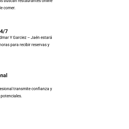
as buscan restaurantes online
de comer.
24/7
dmar Y Garciez – Jaén estará
 horas para recibir reservas y
onal
sional transmite confianza y
s potenciales.