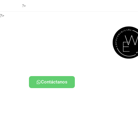
?>
?>
Contáctanos