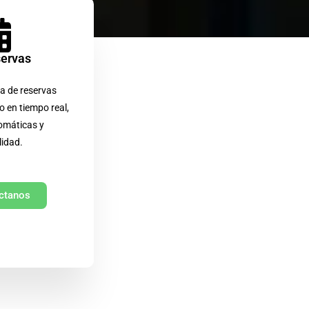
servas
a de reservas
o en tiempo real,
omáticas y
lidad.
ctanos