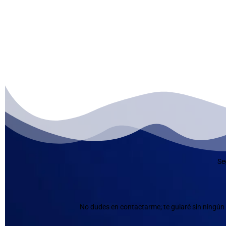
Se
No dudes en contactarme; te guiaré sin ningún 