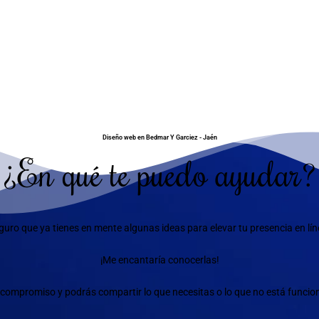
Diseño web en Bedmar Y Garciez - Jaén
¿En qué te puedo ayudar?
guro que ya tienes en mente algunas ideas para elevar tu presencia en lín
¡Me encantaría conocerlas!
compromiso y podrás compartir lo que necesitas o lo que no está funciona